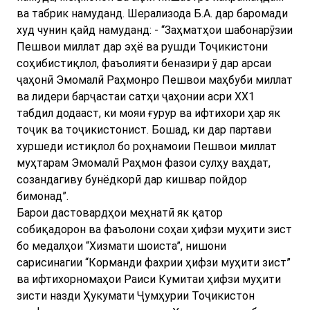
ва табрик намуданд. Шерализода Б.А. дар баромади
худ чунин қайд намуданд: - “Заҳматҳои шабонарӯзии
Пешвои миллат дар эҳё ва рушди Тоҷикистони
соҳибистиқлол, фаъолияти беназири ӯ дар арсаи
ҷаҳонӣ Эмомалӣ Раҳмонро Пешвои маҳбуби миллат
ва лидери барҷастаи сатҳи ҷаҳонии асри ХХ1
табдил додааст, ки мояи ғурур ва ифтихори ҳар як
тоҷик ва тоҷикистонист. Бошад, ки дар партави
хуршеди истиқлол бо роҳнамоии Пешвои миллат
муҳтарам Эмомалӣ Раҳмон фазои сулҳу ваҳдат,
созандагиву бунёдкорӣ дар кишвар пойдор
бимонад”.
Барои дастовардҳои меҳнатӣ як қатор
собиқадорон ва фаъолони соҳаи ҳифзи муҳити зист
бо медалҳои “Хизмати шоиста”, нишони
сарисинагии “Корманди фахрии ҳифзи муҳити зист”
ва ифтихорномаҳои Раиси Кумитаи ҳифзи муҳити
зисти назди Ҳукумати Ҷумҳурии Тоҷикистон