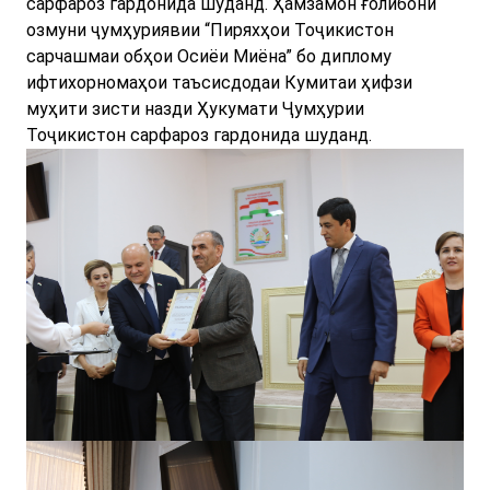
сарфароз гардонида шуданд. Ҳамзамон ғолибони
озмуни ҷумҳуриявии “Пиряхҳои Тоҷикистон
сарчашмаи обҳои Осиёи Миёна” бо диплому
ифтихорномаҳои таъсисдодаи Кумитаи ҳифзи
муҳити зисти назди Ҳукумати Ҷумҳурии
Тоҷикистон сарфароз гардонида шуданд.