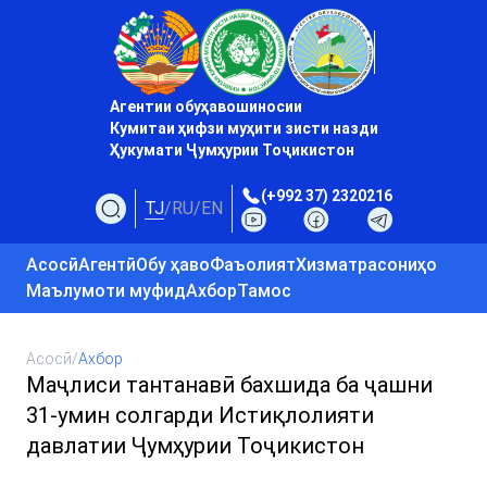
Агентии обуҳавошиносии
Кумитаи ҳифзи муҳити зисти назди
Ҳукумати Ҷумҳурии Тоҷикистон
(+992 37) 2320216
TJ
/
RU
/
EN
Асосӣ
Агентӣ
Обу ҳаво
Фаъолият
Хизматрасониҳо
Маълумоти муфид
Ахбор
Тамос
Асосӣ
/
Ахбор
Маҷлиси тантанавӣ бахшида ба ҷашни
31-умин солгарди Истиқлолияти
давлатии Ҷумҳурии Тоҷикистон