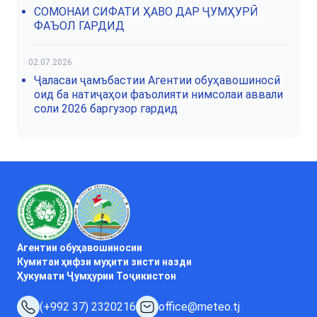
СОМОНАИ СИФАТИ ҲАВО ДАР ҶУМҲУРӢ
ФАЪОЛ ГАРДИД
02.07.2026
Ҷаласаи ҷамъбастии Агентии обуҳавошиносӣ
оид ба натиҷаҳои фаъолияти нимсолаи аввали
соли 2026 баргузор гардид
Агентии обуҳавошиносии
Кумитаи ҳифзи муҳити зисти назди
Ҳукумати Ҷумҳурии Тоҷикистон
(+992 37) 2320216
office@meteo.tj