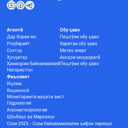
Агентӣ
Обу ҳаво
Дар бораи мо
Пешгӯии обу ҳаво
Роҳбарият
Харитаи обу ҳаво
Сохтор
Метео алерт
Ҳуҷҷатҳо
Аксҳои моҳворагӣ
Ҳамкории байналмилалӣ
Пешгӯии обу ҳаво
Нигористон
Фаъолият
Иқлим
Яхшиносӣ
Мониторинги муҳити зист
Гидрология
Агрометеорология
Шӯъбаҳо ва Марказҳо
Соли 2025 - Соли байналмиллалии ҳифзи пиряхҳо