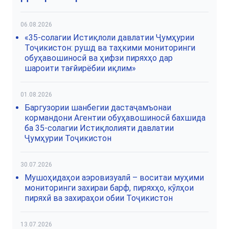
06.08.2026
«35-солагии Истиқлоли давлатии Ҷумҳурии
Тоҷикистон: рушд ва таҳкими мониторинги
обуҳавошиносӣ ва ҳифзи пиряхҳо дар
шароити тағйирёбии иқлим»
01.08.2026
Баргузории шанбегии дастаҷамъонаи
кормандони Агентии обуҳавошиносӣ бахшида
ба 35-солагии Истиқлолияти давлатии
Ҷумҳурии Тоҷикистон
30.07.2026
Мушоҳидаҳои аэровизуалӣ – воситаи муҳими
мониторинги захираи барф, пиряхҳо, кӯлҳои
пиряхӣ ва захираҳои обии Тоҷикистон
13.07.2026