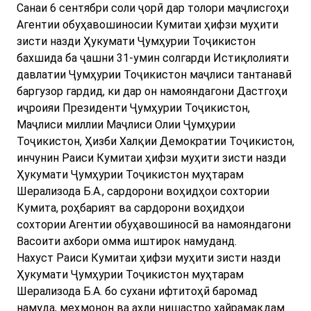
Санаи 6 сентябри соли ҷорӣ дар толори маҷлисгоҳи
Агентии обуҳавошиносии Кумитаи ҳифзи муҳити
зисти назди Ҳукумати Ҷумҳурии Тоҷикистон
бахшида ба ҷашни 31-умин солгарди Истиқлолияти
давлатии Ҷумҳурии Тоҷикистон маҷлиси тантанавӣ
баргузор гардид, ки дар он намояндагони Дастгоҳи
иҷроияи Президенти Ҷумҳурии Тоҷикистон,
Маҷлиси миллии Маҷлиси Олии Ҷумҳурии
Тоҷикистон, Ҳизби Халқии Демократии Тоҷикистон,
инчунин Раиси Кумитаи ҳифзи муҳити зисти назди
Ҳукумати Ҷумҳурии Тоҷикистон муҳтарам
Шерализода Б.А., сардорони воҳидҳои сохтории
Кумита, роҳбарият ва сардорони воҳидҳои
сохтории Агентии обуҳавошиносӣ ва намояндагони
Васоити ахбори омма иштирок намуданд.
Нахуст Раиси Кумитаи ҳифзи муҳити зисти назди
Ҳукумати Ҷумҳурии Тоҷикистон муҳтарам
Шерализода Б.А. бо сухани ифтитоҳӣ баромад
намуда, меҳмонон ва аҳли нишастро хайрамақдам