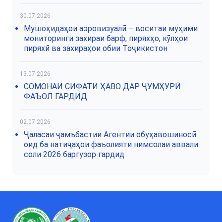
30.07.2026
Мушоҳидаҳои аэровизуалӣ – воситаи муҳими
мониторинги захираи барф, пиряхҳо, кӯлҳои
пиряхӣ ва захираҳои обии Тоҷикистон
13.07.2026
СОМОНАИ СИФАТИ ҲАВО ДАР ҶУМҲУРӢ
ФАЪОЛ ГАРДИД
02.07.2026
Ҷаласаи ҷамъбастии Агентии обуҳавошиносӣ
оид ба натиҷаҳои фаъолияти нимсолаи аввали
соли 2026 баргузор гардид