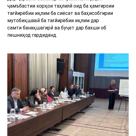
ҷамъбастии корҳои таҳлилӣ оид ба ҳамгироии
тағйирёбии иқлим ба сиёсат ва баҳисобгирии
мутобиқшавӣ ба тағйирёбии иқлим дар
самти банақшагирӣ ва буҷет дар бахши об
пешниҳод гардиданд.