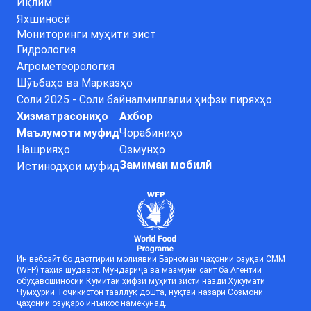
Иқлим
Яхшиносӣ
Мониторинги муҳити зист
Гидрология
Агрометеорология
Шӯъбаҳо ва Марказҳо
Соли 2025 - Соли байналмиллалии ҳифзи пиряхҳо
Хизматрасониҳо
Ахбор
Маълумоти муфид
Чорабиниҳо
Нашрияҳо
Озмунҳо
Замимаи мобилӣ
Истинодҳои муфид
Ин вебсайт бо дастгирии молиявии Барномаи ҷаҳонии озуқаи СММ
(WFP) таҳия шудааст. Мундариҷа ва мазмуни сайт ба Агентии
обуҳавошиносии Кумитаи ҳифзи муҳити зисти назди Ҳукумати
Ҷумҳурии Тоҷикистон тааллуқ дошта, нуқтаи назари Созмони
ҷаҳонии озуқаро инъикос намекунад.