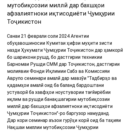
мутобиқсозии миллӣ дар бахшҳои
афзалиятноки иқтисодиёти Ҷумҳурии
Тоҷикистон
Санаи 21 феврали соли 2024 Агентии
обуҳавошиносии Кумитаи ҳифзи муҳити зисти
назди Ҳукумати Ҷумҳурии Тоҷикистон дар ҳамкорӣ
бо шарикони рушд, бо дастгирии техникии
Барномаи Рушди СММ дар Тоҷикистон, дастгирии
молиявии Фонди Иқлимии Сабз ва Комиссияи
Аврупо семинари амалӣ дар мавзӯи "Тадбирҳо ва
қадамҳои амалӣ оид ба баланд бардоштани
устуворӣ ба хавфҳои ноустувории тағйирёбии
иқлим ва рушди банақшагирии мутобиқсозии
миллӣ дар бахшҳои афзалиятноки иқтисодиёти
Ҷумҳурии Тоҷикистон"-ро баргузор намуданд.
Дар кори семинар аъзои гурӯҳи корӣ оид ба таҳияи
Нақшаи миллии мутобиқсозии Ҷумҳурии