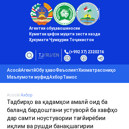
Агентии обуҳавошиносии
Кумитаи ҳифзи муҳити зисти назди
Ҳукумати Ҷумҳурии Тоҷикистон
(+992 37) 2320216
TJ
/
RU
/
EN
Асосӣ
Агентӣ
Обу ҳаво
Фаъолият
Хизматрасониҳо
Маълумоти муфид
Ахбор
Тамос
Асосӣ
/
Ахбор
Тадбирҳо ва қадамҳои амалӣ оид ба
баланд бардоштани устуворӣ ба хавфҳо
дар самти ноустувории тағйирёбии
иқлим ва рушди банақшагирии