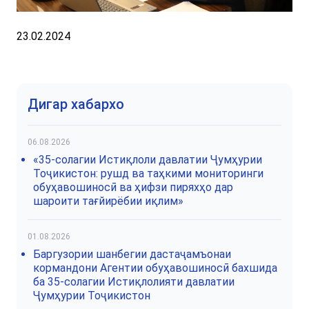
23.02.2024
Дигар хабархо
06.08.2026
«35-солагии Истиқлоли давлатии Ҷумҳурии
Тоҷикистон: рушд ва таҳкими мониторинги
обуҳавошиносӣ ва ҳифзи пиряхҳо дар
шароити тағйирёбии иқлим»
01.08.2026
Баргузории шанбегии дастаҷамъонаи
кормандони Агентии обуҳавошиносӣ бахшида
ба 35-солагии Истиқлолияти давлатии
Ҷумҳурии Тоҷикистон