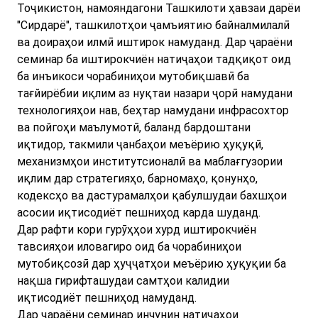
Тоҷикистон, намояндагони Ташкилоти ҳавзаи дарёи
"Сирдарё", ташкилотҳои ҷамъиятию байналмилалӣ
ва доираҳои илмӣ иштирок намуданд. Дар ҷараёни
семинар ба иштирокчиён натиҷаҳои тадқиқот оид
ба инъикоси чорабиниҳои мутобиқшавӣ ба
тағйирёбии иқлим аз нуқтаи назари ҷорӣ намудани
технологияҳои нав, беҳтар намудани инфрасохтор
ва пойгоҳи маълумотӣ, баланд бардоштани
иқтидор, такмили ҷанбаҳои меъёрию ҳуқуқӣ,
механизмҳои институтсионалӣ ва маблағгузории
иқлим дар стратегияҳо, барномаҳо, қонунҳо,
кодексҳо ва дастурамалҳои қабулшудаи бахшҳои
асосии иқтисодиёт пешниҳод карда шуданд.
Дар рафти кори гурӯҳҳои хурд иштирокчиён
тавсияҳои иловагиро оид ба чорабиниҳои
мутобиқсозӣ дар ҳуҷҷатҳои меъёрию ҳуқуқии ба
нақша гирифташудаи самтҳои калидии
иқтисодиёт пешниҳод намуданд.
Дар ҷараёни семинар инчунин натиҷаҳои