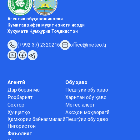
Агентии обуҳавошиносии
Кумитаи ҳифзи муҳити зисти назди
Ҳукумати Ҷумҳурии Тоҷикистон
(+992 37) 2320216
office@meteo.tj
Агентӣ
Обу ҳаво
Дар бораи мо
Пешгӯии обу ҳаво
Роҳбарият
Харитаи обу ҳаво
Сохтор
Метео алерт
Ҳуҷҷатҳо
Аксҳои моҳворагӣ
Ҳамкории байналмилалӣ
Пешгӯии обу ҳаво
Нигористон
Фаъолият