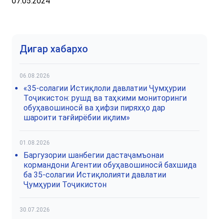
07.05.2024
Дигар хабархо
06.08.2026
«35-солагии Истиқлоли давлатии Ҷумҳурии
Тоҷикистон: рушд ва таҳкими мониторинги
обуҳавошиносӣ ва ҳифзи пиряхҳо дар
шароити тағйирёбии иқлим»
01.08.2026
Баргузории шанбегии дастаҷамъонаи
кормандони Агентии обуҳавошиносӣ бахшида
ба 35-солагии Истиқлолияти давлатии
Ҷумҳурии Тоҷикистон
30.07.2026