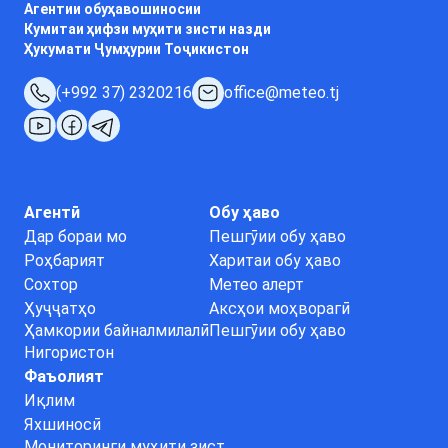
Агентии обуҳавошиносии
Кумитаи ҳифзи муҳити зисти назди
Ҳукумати Ҷумҳурии Тоҷикистон
(+992 37) 2320216
office@meteo.tj
Агентӣ
Обу ҳаво
Дар бораи мо
Пешгӯии обу ҳаво
Роҳбарият
Харитаи обу ҳаво
Сохтор
Метео алерт
Ҳуҷҷатҳо
Аксҳои моҳворагӣ
Ҳамкории байналмилалӣ
Пешгӯии обу ҳаво
Нигористон
Фаъолият
Иқлим
Яхшиносӣ
Мониторинги муҳити зист