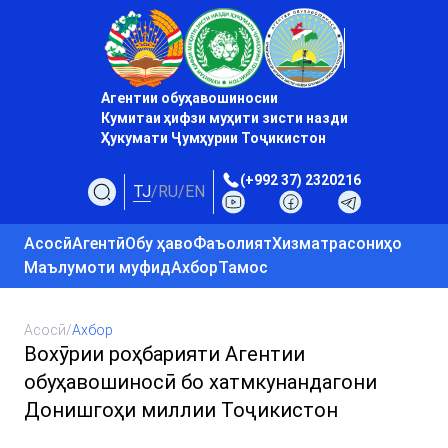
Агентии обуҳавошиносии
Кумитаи ҳифзи муҳити зисти назди
Ҳукумати Ҷумҳурии Тоҷикистон
(+992 37) 2320216
TJ
/
RU
/
EN
Асосӣ
Агентӣ
Обу ҳаво
Фаъолият
Хизматрасониҳо
Маълумоти муфид
Ахбор
Тамос
Асосӣ
/
Ахбор
Вохӯрии роҳбарияти Агентии
обуҳавошиносӣ бо хатмкунандагони
Донишгоҳи миллии Тоҷикистон