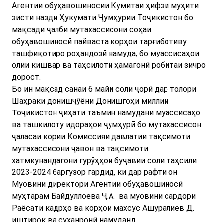
Агентии обуҳавошиносии Кумитаи ҳифзи муҳити
зисти назди Ҳукумати Ҷумҳурии Тоҷикистон бо
мақсади ҷалби мутахассисони соҳаи
обуҳавошиносӣ пайваста корҳои тарғиботиву
ташфиқотиро роҳандозӣ намуда, бо муассисаҳои
олии кишвар ва таҳсилоти ҳамагонӣ робитаи зичро
дорост.
Бо ин мақсад санаи 6 майи соли ҷорӣ дар толори
Шаҳраки донишҷӯёни Донишгоҳи миллии
Тоҷикистон ҷиҳати таъмин намудани муассисаҳо
ва ташкилоту идораҳои ҷумҳурӣ бо мутахассисон
ҷаласаи кории Комиссияи давлатии тақсимоти
мутахассисони ҷавон ва тақсимоти
хатмкунандагони гурӯҳҳои буҷавии соли таҳсили
2023-2024 баргузор гардид, ки дар рафти он
Муовини директори Агентии обуҳавошиносӣ
муҳтарам Байдуллоева Ҷ.А. ва муовини сардори
Раёсати кадрҳо ва корҳои махсус Ашуралиев Д.
иштирок ва суханронӣ намуданд.