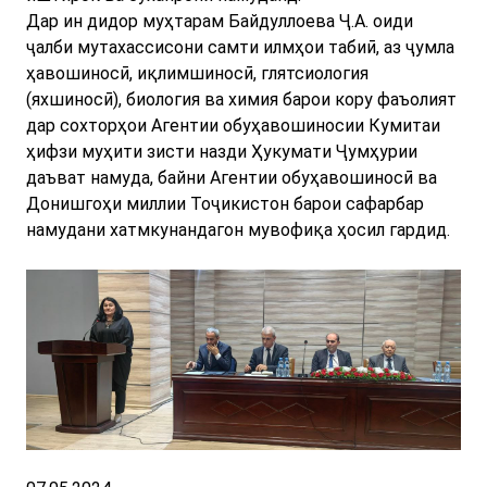
Дар ин дидор муҳтарам Байдуллоева Ҷ.А. оиди
ҷалби мутахассисони самти илмҳои табиӣ, аз ҷумла
ҳавошиносӣ, иқлимшиносӣ, глятсиология
(яхшиносӣ), биология ва химия барои кору фаъолият
дар сохторҳои Агентии обуҳавошиносии Кумитаи
ҳифзи муҳити зисти назди Ҳукумати Ҷумҳурии
даъват намуда, байни Агентии обуҳавошиносӣ ва
Донишгоҳи миллии Тоҷикистон барои сафарбар
намудани хатмкунандагон мувофиқа ҳосил гардид.