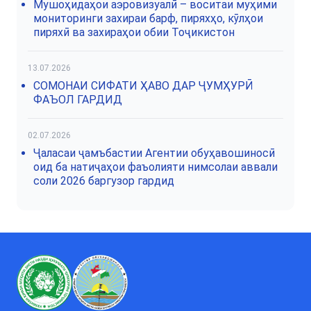
Мушоҳидаҳои аэровизуалӣ – воситаи муҳими
мониторинги захираи барф, пиряхҳо, кӯлҳои
пиряхӣ ва захираҳои обии Тоҷикистон
13.07.2026
СОМОНАИ СИФАТИ ҲАВО ДАР ҶУМҲУРӢ
ФАЪОЛ ГАРДИД
02.07.2026
Ҷаласаи ҷамъбастии Агентии обуҳавошиносӣ
оид ба натиҷаҳои фаъолияти нимсолаи аввали
соли 2026 баргузор гардид