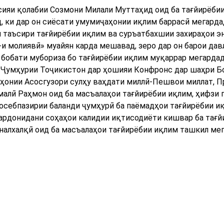
сияи қолабии Созмони Милали Муттаҳид оид ба тағйирёби
 ки дар он сиёсати умумиҷаҳонии иқлим баррасӣ мегарда
таъсири тағйирёбии иқлим ва суръатбахшии захираҳои э
и молиявӣ» муайян карда мешавад, зеро дар он барои дав
 бобати мубориза бо тағйирёбии иқлим муқаррар мегардад
 Ҷумҳурии Тоҷикистон дар ҳошияи Конфронс дар шаҳри Б
ҳонии Асосгузори сулҳу ваҳдати миллӣ-Пешвои миллат, 
алӣ Раҳмон оид ба масъалаҳои тағйирёбии иқлим, ҳифзи 
 осебпазирии баланди ҷумҳурӣ ба паёмадҳои тағйирёбии и
ардонидани соҳаҳои калидии иқтисодиёти кишвар ба тағй
налхалқӣ оид ба масъалаҳои тағйирёбии иқлим ташкил мег