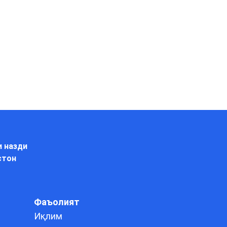
и назди
стон
Фаъолият
Иқлим