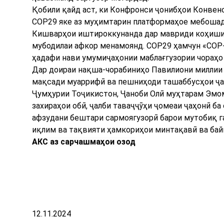
Қобили қайд аст, ки Конфронси ҷонибҳои Конвен
COP29 яке аз муҳимтарин платформаҳое мебошад,
Кишварҳои иштироккунанда дар мавриди коҳиши 
мубодилаи афкор менамоянд. COP29 ҳамчун «COP-
ҳадафи нави умумиҷаҳонии маблағгузории чораҳо
Дар доираи нақша-чорабиниҳо Павилиони миллии
мақсади муаррифӣ ва пешниҳоди ташаббусҳои ҷа
Ҷумҳурии Тоҷикистон, Ҷаноби Олӣ муҳтарам Эмом
захираҳои обӣ, ҷалби таваҷҷӯҳи ҷомеаи ҷаҳонӣ ба
афзудани бештари сармоягузорӣ барои мутобиқ г
иқлим ва тақвияти ҳамкориҳои минтақавӣ ва бай
АКС аз сарчашмаҳои озод
12.11.2024