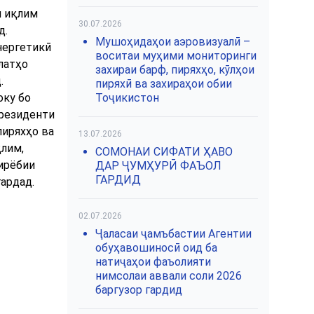
и иқлим
30.07.2026
д.
Мушоҳидаҳои аэровизуалӣ –
нергетикӣ
воситаи муҳими мониторинги
латҳо
захираи барф, пиряхҳо, кӯлҳои
.
пиряхӣ ва захираҳои обии
оку бо
Тоҷикистон
Президенти
пиряхҳо ва
13.07.2026
қлим,
СОМОНАИ СИФАТИ ҲАВО
ирёбии
ДАР ҶУМҲУРӢ ФАЪОЛ
ГАРДИД
ардад.
02.07.2026
Ҷаласаи ҷамъбастии Агентии
обуҳавошиносӣ оид ба
натиҷаҳои фаъолияти
нимсолаи аввали соли 2026
баргузор гардид