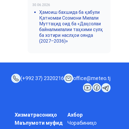
30.06.2026
Ҳамоиш бахшида ба қабули
Қатномаи Созмони Милали
Муттаҳид оид ба «Даҳсолаи
байналмилалии таҳкими сулҳ
ба хотири наслҳои оянда
(2027–2036)»
(+992 37) 2320216
office@meteo.tj
Хизматрасониҳо
Ахбор
Маълумоти муфид
Чорабиниҳо