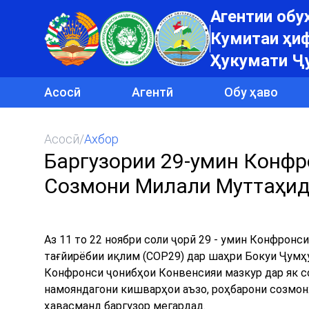
Агентии об
Кумитаи ҳиф
Ҳукумати Ҷ
Асосӣ
Агентӣ
Обу ҳаво
Асосӣ
/
Ахбор
Баргузории 29-умин Конфр
Созмони Милали Муттаҳид 
Аз 11 то 22 ноябри соли ҷорӣ 29 - умин Конфрон
тағйирёбии иқлим (COP29) дар шаҳри Бокуи Ҷумҳ
Конфронси ҷонибҳои Конвенсияи мазкур дар як со
намояндагони кишварҳои аъзо, роҳбарони созмон
ҳавасманд баргузор мегардад.