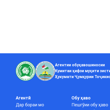
Агентии обуҳавошиносии
Кумитаи ҳифзи муҳити зист
Ҳукумати Ҷумҳурии Тоҷики
Агентӣ
Обу ҳаво
Дар бораи мо
Пешгӯии обу ҳаво