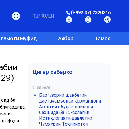
(+992 37) 2320216
TJ
/
RU
/
EN
лумоти муфид
Ахбор
Тамос
абии
Дигар хабархо
 29)
01.08.2026
Баргузории шанбегии
 оид ба
дастаҷамъонаи кормандони
Агентии обуҳавошиносӣ
блугардида,
бахшида ба 35-солагии
асеъи
Истиқлолияти давлатии
тарафҳои
Ҷумҳурии Тоҷикистон