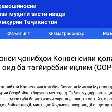
уҳавошиносии
зи муҳити зисти назди
умҳурии Тоҷикистон
Фаъолият
Хизматрасониҳо
Маъ
онси ҷонибҳои Конвенсияи қол
оид ба тағйирёбии иқлим (COP
си ҷонибҳои Конвенсияи қолабии Созмони Милали Муттаҳид
урии Озорбойҷон барузор мегардад. Тибқи муқаррароти қа
л як маротиба бо иштироки сарони давлатҳо ва ҳайати в
ҳои байналхалқӣ, минтақавӣ, ҷомеаи шаҳрвандӣ ва дигар 