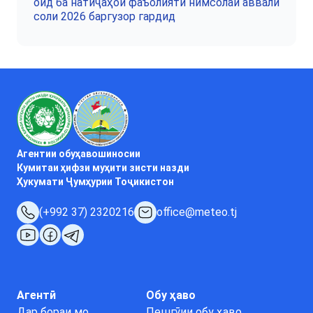
оид ба натиҷаҳои фаъолияти нимсолаи аввали
соли 2026 баргузор гардид
Агентии обуҳавошиносии
Кумитаи ҳифзи муҳити зисти назди
Ҳукумати Ҷумҳурии Тоҷикистон
(+992 37) 2320216
office@meteo.tj
Агентӣ
Обу ҳаво
Дар бораи мо
Пешгӯии обу ҳаво