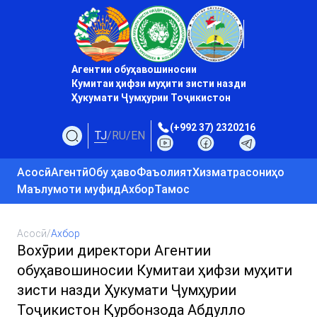
Агентии обуҳавошиносии
Кумитаи ҳифзи муҳити зисти назди
Ҳукумати Ҷумҳурии Тоҷикистон
(+992 37) 2320216
TJ
/
RU
/
EN
Асосӣ
Агентӣ
Обу ҳаво
Фаъолият
Хизматрасониҳо
Маълумоти муфид
Ахбор
Тамос
Асосӣ
/
Ахбор
Вохӯрии директори Агентии
обуҳавошиносии Кумитаи ҳифзи муҳити
зисти назди Ҳукумати Ҷумҳурии
Тоҷикистон Қурбонзода Абдулло