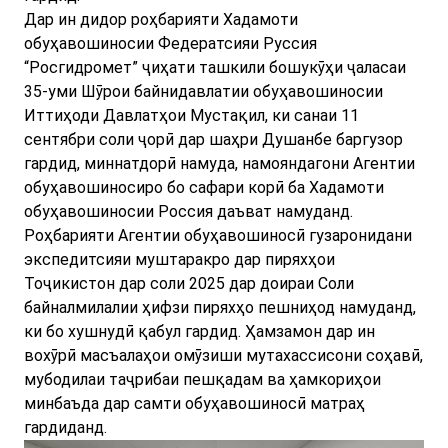
Дар ин дидор роҳбарияти Хадамоти
обуҳавошиносии Федератсияи Руссия
“Росгидромет” ҷиҳати ташкили бошукӯҳи ҷаласаи
35-уми Шӯрои байнидавлатии обуҳавошиносии
Иттиҳоди Давлатҳои Мустақил, ки санаи 11
сентябри соли ҷорӣ дар шаҳри Душанбе баргузор
гардид, миннатдорӣ намуда, намояндагони Агентии
обуҳавошиносиро бо сафари корӣ ба Хадамоти
обуҳавошиносии Россия даъват намуданд.
Роҳбарияти Агентии обуҳавошиносӣ гузаронидани
экспедитсияи муштаракро дар пиряхҳои
Тоҷикистон дар соли 2025 дар доираи Соли
байналмилалии ҳифзи пиряхҳо пешниҳод намуданд,
ки бо хушнудӣ қабул гардид. Ҳамзамон дар ин
вохӯрӣ масъалаҳои омӯзиши мутахассисони соҳавӣ,
мубодилаи таҷрибаи пешқадам ва ҳамкориҳои
минбаъда дар самти обуҳавошиносӣ матраҳ
гардиданд.