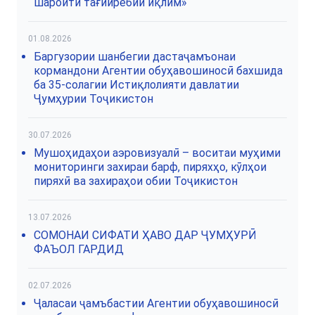
шароити тағйирёбии иқлим»
01.08.2026
Баргузории шанбегии дастаҷамъонаи
кормандони Агентии обуҳавошиносӣ бахшида
ба 35-солагии Истиқлолияти давлатии
Ҷумҳурии Тоҷикистон
30.07.2026
Мушоҳидаҳои аэровизуалӣ – воситаи муҳими
мониторинги захираи барф, пиряхҳо, кӯлҳои
пиряхӣ ва захираҳои обии Тоҷикистон
13.07.2026
СОМОНАИ СИФАТИ ҲАВО ДАР ҶУМҲУРӢ
ФАЪОЛ ГАРДИД
02.07.2026
Ҷаласаи ҷамъбастии Агентии обуҳавошиносӣ