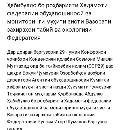
Ҳабибулло бо роҳбарияти Хадамоти
федералии обуҳавошиносӣ ва
мониторинги муҳити зисти Вазорати
захираҳои табиӣ ва экологияи
Федератсия
Дар доираи баргузории 29 - умин Конфронси
ҷонибҳои Конвенсияи қолабии Созмони Милали
Муттаҳид оид ба тағйирёбии иқлим (COP29) дар
шаҳри Бокуи Ҷумҳурии Озорбойҷон вохӯрии
директори Агентии обуҳавошиносии Кумитаи
ҳифзи муҳити зисти назди Ҳукумати Ҷумҳурии
Тоҷикистон муҳтарам Қурбонзода Абдулло
Ҳабибулло бо роҳбарияти Хадамоти федералии
обуҳавошиносӣ ва мониторинги муҳити зисти
Вазорати захираҳои табиӣ ва экологияи
Федератсияи Руссия Игор Шумаков баргузор
гардид.