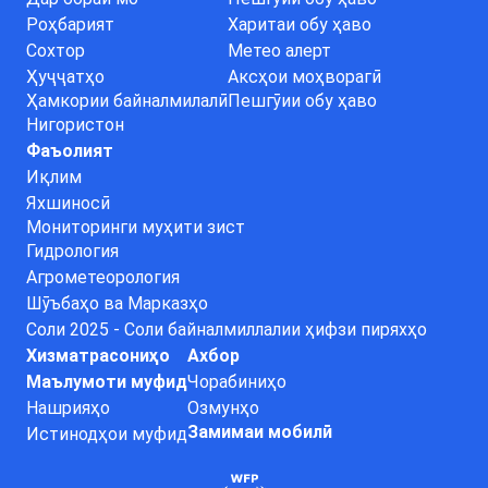
Роҳбарият
Харитаи обу ҳаво
Сохтор
Метео алерт
Ҳуҷҷатҳо
Аксҳои моҳворагӣ
Ҳамкории байналмилалӣ
Пешгӯии обу ҳаво
Нигористон
Фаъолият
Иқлим
Яхшиносӣ
Мониторинги муҳити зист
Гидрология
Агрометеорология
Шӯъбаҳо ва Марказҳо
Соли 2025 - Соли байналмиллалии ҳифзи пиряхҳо
Хизматрасониҳо
Ахбор
Маълумоти муфид
Чорабиниҳо
Нашрияҳо
Озмунҳо
Замимаи мобилӣ
Истинодҳои муфид