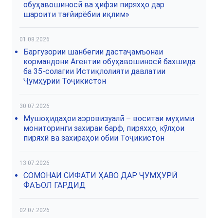
обуҳавошиносӣ ва ҳифзи пиряхҳо дар
шароити тағйирёбии иқлим»
01.08.2026
Баргузории шанбегии дастаҷамъонаи
кормандони Агентии обуҳавошиносӣ бахшида
ба 35-солагии Истиқлолияти давлатии
Ҷумҳурии Тоҷикистон
30.07.2026
Мушоҳидаҳои аэровизуалӣ – воситаи муҳими
мониторинги захираи барф, пиряхҳо, кӯлҳои
пиряхӣ ва захираҳои обии Тоҷикистон
13.07.2026
СОМОНАИ СИФАТИ ҲАВО ДАР ҶУМҲУРӢ
ФАЪОЛ ГАРДИД
02.07.2026