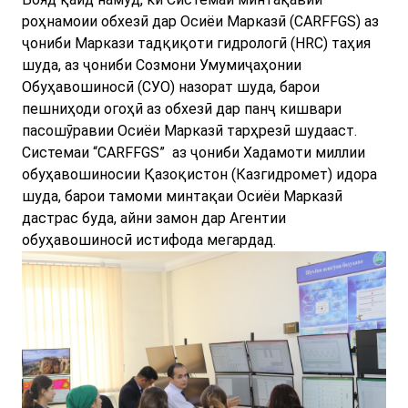
роҳнамоии обхезӣ дар Осиёи Марказӣ (CARFFGS) аз
ҷониби Маркази тадқиқоти гидрологӣ (HRC) таҳия
шуда, аз ҷониби Созмони Умумиҷаҳонии
Обуҳавошиносӣ (СУO) назорат шуда, барои
пешниҳоди огоҳӣ аз обхезӣ дар панҷ кишвари
пасошӯравии Осиёи Марказӣ тарҳрезӣ шудааст.
Системаи “CARFFGS” аз ҷониби Хадамоти миллии
обуҳавошиносии Қазоқистон (Казгидромет) идора
шуда, барои тамоми минтақаи Осиёи Марказӣ
дастрас буда, айни замон дар Агентии
обуҳавошиносӣ истифода мегардад.