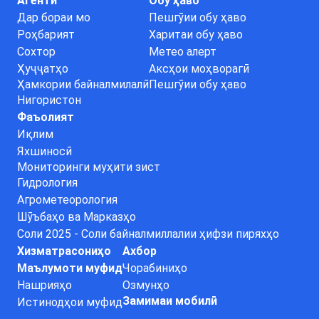
Агентӣ
Обу ҳаво
Дар бораи мо
Пешгӯии обу ҳаво
Роҳбарият
Харитаи обу ҳаво
Сохтор
Метео алерт
Ҳуҷҷатҳо
Аксҳои моҳворагӣ
Ҳамкории байналмилалӣ
Пешгӯии обу ҳаво
Нигористон
Фаъолият
Иқлим
Яхшиносӣ
Мониторинги муҳити зист
Гидрология
Агрометеорология
Шӯъбаҳо ва Марказҳо
Соли 2025 - Соли байналмиллалии ҳифзи пиряхҳо
Хизматрасониҳо
Ахбор
Маълумоти муфид
Чорабиниҳо
Нашрияҳо
Озмунҳо
Замимаи мобилӣ
Истинодҳои муфид