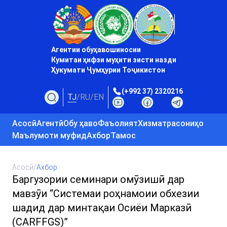
Агентии обуҳавошиносии
Кумитаи ҳифзи муҳити зисти назди
Ҳукумати Ҷумҳурии Тоҷикистон
(+992 37) 2320216
TJ
/
RU
/
EN
Асосӣ
Агентӣ
Обу ҳаво
Фаъолият
Хизматрасониҳо
Маълумоти муфид
Ахбор
Тамос
Асосӣ
/
Ахбор
Баргузории семинари омӯзишӣ дар
мавзӯи “Системаи роҳнамоии обхезии
шадид дар минтақаи Осиёи Марказӣ
(CARFFGS)”