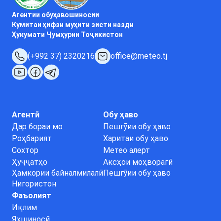
Агентии обуҳавошиносии
Кумитаи ҳифзи муҳити зисти назди
Ҳукумати Ҷумҳурии Тоҷикистон
(+992 37) 2320216
office@meteo.tj
Агентӣ
Обу ҳаво
Дар бораи мо
Пешгӯии обу ҳаво
Роҳбарият
Харитаи обу ҳаво
Сохтор
Метео алерт
Ҳуҷҷатҳо
Аксҳои моҳворагӣ
Ҳамкории байналмилалӣ
Пешгӯии обу ҳаво
Нигористон
Фаъолият
Иқлим
Яхшиносӣ