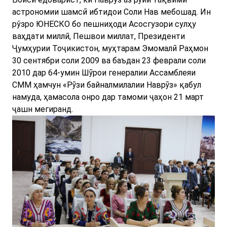
астрономии шамсӣ ибтидои Соли Нав мебошад. Ин
рўзро ЮНЕСКО бо пешниҳоди Асосгузори сулҳу
ваҳдати миллӣ, Пешвои миллат, Президенти
Ҷумҳурии Тоҷикистон, муҳтарам Эмомалӣ Раҳмон
30 сентябри соли 2009 ва баъдан 23 феврали соли
2010 дар 64-умин Шӯрои генералии Ассамблеяи
СММ ҳамчун «Рӯзи байналмилалии Наврӯз» қабул
намуда, ҳамасола онро дар тамоми ҷаҳон 21 март
ҷашн мегиранд.