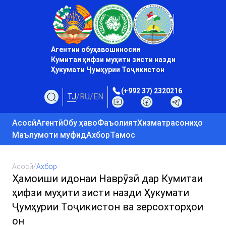
Агентии обуҳавошиносии
Кумитаи ҳифзи муҳити зисти назди
Ҳукумати Ҷумҳурии Тоҷикистон
(+992 37) 2320216
TJ
/
RU
/
EN
Асосӣ
Агентӣ
Обу ҳаво
Фаъолият
Хизматрасониҳо
Маълумоти муфид
Ахбор
Тамос
Асосӣ
/
Ахбор
Ҳамоиши идонаи Наврӯзӣ дар Кумитаи
ҳифзи муҳити зисти назди Ҳукумати
Ҷумҳурии Тоҷикистон ва зерсохторҳои
он