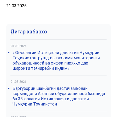
21.03.2025
Дигар хабархо
06.08.2026
«35-солагии Истиқлоли давлатии Ҷумҳурии
Тоҷикистон: рушд ва таҳкими мониторинги
обуҳавошиносӣ ва ҳифзи пиряхҳо дар
шароити тағйирёбии иқлим»
01.08.2026
Баргузории шанбегии дастаҷамъонаи
кормандони Агентии обуҳавошиносӣ бахшида
ба 35-солагии Истиқлолияти давлатии
Ҷумҳурии Тоҷикистон