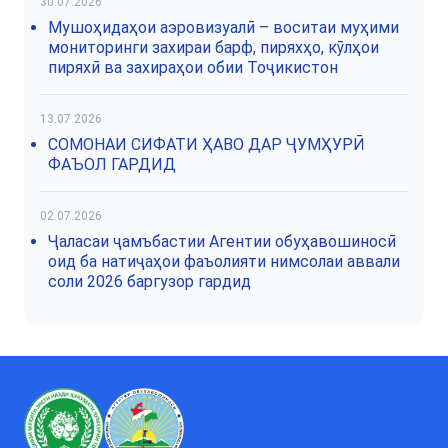
30.07.2026
Мушоҳидаҳои аэровизуалӣ – воситаи муҳими
мониторинги захираи барф, пиряхҳо, кӯлҳои
пиряхӣ ва захираҳои обии Тоҷикистон
13.07.2026
СОМОНАИ СИФАТИ ҲАВО ДАР ҶУМҲУРӢ
ФАЪОЛ ГАРДИД
02.07.2026
Ҷаласаи ҷамъбастии Агентии обуҳавошиносӣ
оид ба натиҷаҳои фаъолияти нимсолаи аввали
соли 2026 баргузор гардид