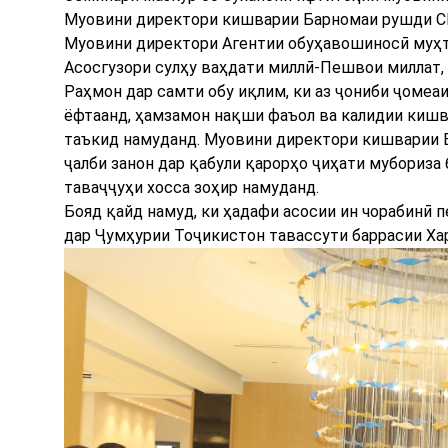
Муовини директори кишварии Барномаи рушди СМ
Муовини директори Агентии обуҳавошиносӣ муҳт
Асосгузори сулҳу ваҳдати миллӣ-Пешвои миллат,
Раҳмон дар самти обу иқлим, ки аз ҷониби ҷоме
ёфтаанд, ҳамзамон нақши фаъол ва калидии кишв
таъкид намуданд. Муовини директори кишварии 
ҷалби занон дар қабули қарорҳо ҷиҳати мубориза
таваҷҷуҳи хосса зоҳир намуданд.
Бояд қайд намуд, ки ҳадафи асосии ин чорабинӣ 
дар Ҷумҳурии Тоҷикистон тавассути баррасии Хар