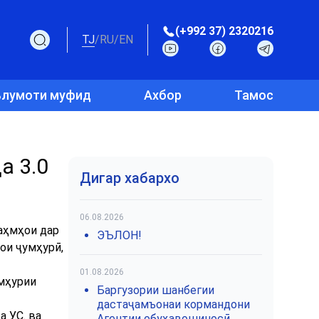
(+992 37) 2320216
TJ
/
RU
/
EN
лумоти муфид
Ахбор
Тамос
а 3.0
Дигар хабархо
06.08.2026
аҳмҳои дар
ЭЪЛОН!
ои ҷумҳурӣ,
01.08.2026
мҳурии
Баргузории шанбегии
дастаҷамъонаи кормандони
У.С. ва
Агентии обуҳавошиносӣ