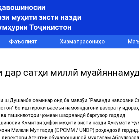
уҳавошиносии
зи муҳити зисти назди
умҳурии Тоҷикистон
Фаъолият
Хизматрасониҳо
Маъ
 дар сатҳи миллӣ муайяннамуд
ии ш.Душанбе семинар оид ба мавзӯи “Раванди навсозии С
истон” бо иштироки васеъи намояндагони вазорату идораҳ
ва ташкилотҳои ҷомеаи шаҳрвандӣ баргузор гардид.
ошиносии Кумитаи ҳифзи муҳити зисти назди Ҳукумати Ҷу
мони Милали Муттаҳид (БРСММ / UNDP) роҳандозӣ гардид.
 директори Агентии обуҳавошиносӣ муҳтарам Абдуллозода 