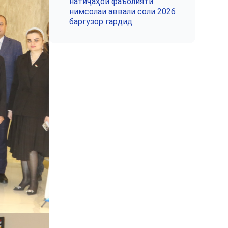
натиҷаҳои фаъолияти
нимсолаи аввали соли 2026
баргузор гардид