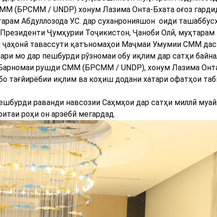
М (БРСММ / UNDP) хонум Лазима Онта-Бхата оғоз гарди
арам Абдуллозода У.С. дар суханронияшон оиди ташаббус
 Президенти Ҷумҳурии Тоҷикистон, Ҷаноби Олӣ, муҳтара
аи ҷаҳонӣ тавассути қатъномаҳои Маҷмаи Умумии СММ дас
ари мо дар пешбурди рӯзномаи обу иқлим дар сатҳи байн
Барномаи рушди СММ (БРСММ / UNDP), хонум Лазима Онта
 бо тағйирёбии иқлим ва коҳиш додани хатари офатҳои таб
пешбурди раванди навсозии Саҳмҳои дар сатҳи миллӣ муай
итаи роҳи он арзёбӣ мегардад.