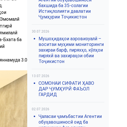
д.
бахшида ба 35-солагии
Истиқлолияти давлатии
ҳои
Ҷумҳурии Тоҷикистон
м Эмомалӣ
тгирӣ
30.07.2026
алмилалӣ
Мушоҳидаҳои аэровизуалӣ –
-Бхата ба
воситаи муҳими мониторинги
иӣ
захираи барф, пиряхҳо, кӯлҳои
пиряхӣ ва захираҳои обии
яннамуда 3.0
Тоҷикистон
13.07.2026
СОМОНАИ СИФАТИ ҲАВО
ДАР ҶУМҲУРӢ ФАЪОЛ
ГАРДИД
02.07.2026
Ҷаласаи ҷамъбастии Агентии
обуҳавошиносӣ оид ба