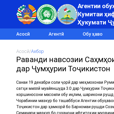
Агентии об
Кумитаи ҳиф
Ҳукумати Ҷ
Асосӣ
Агентӣ
Обу ҳаво
Асосӣ
/
Ахбор
Раванди навсозии Саҳмҳои
дар Ҷумҳурии Тоҷикистон
Санаи 19 декабри соли ҷорӣ дар меҳмохонаи Рум
сатҳи миллӣ муайяншуда 3.0 дар Ҷумҳурии Тоҷик
коршиносони масоили обу иқлим, шарикони рушд 
Чорабинии мазкур бо ташаббуси Агентии обуҳав
Тоҷикистон дар ҳамкорӣ бо Барномаи рушди Соз
Семинари мазкур бо суханони ифтитоҳии муовини