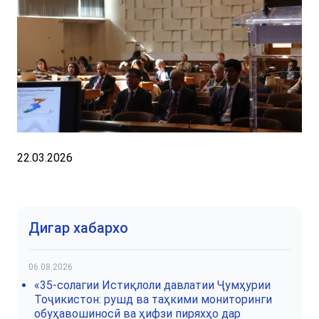
22.03.2026
Дигар хабархо
06.08.2026
«35-солагии Истиқлоли давлатии Ҷумҳурии
Тоҷикистон: рушд ва таҳкими мониторинги
обуҳавошиносӣ ва ҳифзи пиряхҳо дар