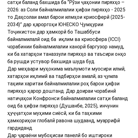
сатҳи баланд бахшида ба “Рӯзи ҷаҳонии пиряхҳо –
2026: аз Соли байналмилалии ҳифзи пиряхҳо - 2025
то Даҳсолаи амал барои илмҳои криосферӣ (2025-
2034)” дар қароргоҳи ЮНЕСКО Ҷумҳурии
Тоҷикистон дар ҳамкорӣ бо Ташаббуси
байналмилалӣ оид ба иқлим ва криосфера (ICCI)
чорабинии байналмилалии канорӣ баргузор намуд,
ки ба хатарҳои таназзули пиряхҳо ва таъсири онҳо
ба рушди устувор бахшида шуда буд.
Дар меҳвари муҳокима маълумоти муосири илмӣ,
хатарҳои иқлимӣ ва тадбирҳои амалӣ, аз ҷумла
таҳияи харитаи байналмилалии роҳ барои ҳифзи
пиряхҳо қарор доштанд. Дар доираи чорабинӣ
натиҷаҳои Конфронси байналмилалии сатҳи баланд
оид ба ҳифзи пиряхҳо (Душанбе, 2025), инчунин
ҳуҷҷатҳои муҳими сиёсӣ, ки ба таҳкими
ҳамкориҳои глобалӣ равона шудаанд, муаррифӣ
гардиданд.
Дар ҷараёни мубоҳисаи панелӣ бо иштироки