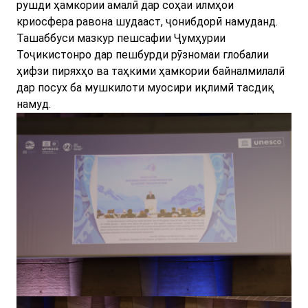
рушди ҳамкории амалӣ дар соҳаи илмҳои
криосфера равона шудааст, ҷонибдорӣ намуданд.
Ташаббуси мазкур пешсафии Ҷумҳурии
Тоҷикистонро дар пешбурди рӯзномаи глобалии
ҳифзи пиряхҳо ва таҳкими ҳамкории байналмилалӣ
дар посух ба мушкилоти муосири иқлимӣ тасдиқ
намуд.