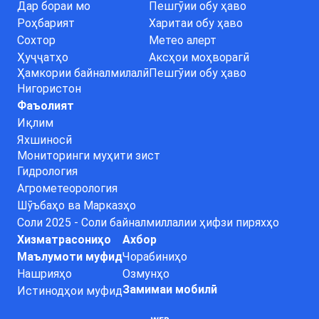
Дар бораи мо
Пешгӯии обу ҳаво
Роҳбарият
Харитаи обу ҳаво
Сохтор
Метео алерт
Ҳуҷҷатҳо
Аксҳои моҳворагӣ
Ҳамкории байналмилалӣ
Пешгӯии обу ҳаво
Нигористон
Фаъолият
Иқлим
Яхшиносӣ
Мониторинги муҳити зист
Гидрология
Агрометеорология
Шӯъбаҳо ва Марказҳо
Соли 2025 - Соли байналмиллалии ҳифзи пиряхҳо
Хизматрасониҳо
Ахбор
Маълумоти муфид
Чорабиниҳо
Нашрияҳо
Озмунҳо
Замимаи мобилӣ
Истинодҳои муфид