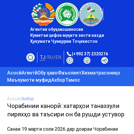
Агентии обуҳавошиносии
Кумитаи ҳифзи муҳити зисти назди
Ҳукумати Ҷумҳурии Тоҷикистон
(+992 37) 2320216
TJ
/
RU
/
EN
Асосӣ
Агентӣ
Обу ҳаво
Фаъолият
Хизматрасониҳо
Маълумоти муфид
Ахбор
Тамос
Асосӣ
/
Ахбор
Чорабинии канорӣ: хатарҳои таназзули
пиряхҳо ва таъсири он ба рушди устувор
Санаи 19 марти соли 2026 дар доираи Чорабинии