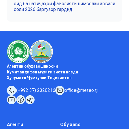
оид ба натиҷаҳои фаъолияти нимсолаи аввали
соли 2026 баргузор гардид
Агентии обуҳавошиносии
Кумитаи ҳифзи муҳити зисти назди
Ҳукумати Ҷумҳурии Тоҷикистон
(+992 37) 2320216
office@meteo.tj
Агентӣ
Обу ҳаво