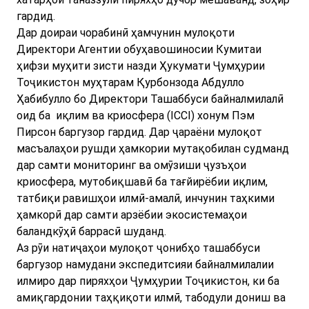
гардид.
Дар доираи чорабинӣ ҳамчунин мулоқоти
Директори Агентии обуҳавошиносии Кумитаи
ҳифзи муҳити зисти назди Ҳукумати Ҷумҳурии
Тоҷикистон муҳтарам Қурбонзода Абдулло
Ҳабибулло бо Директори Ташаббуси байналмилалӣ
оид ба иқлим ва криосфера (ICCI) хонум Пэм
Пирсон баргузор гардид. Дар ҷараёни мулоқот
масъалаҳои рушди ҳамкории мутақобилан судманд
дар самти мониторинг ва омӯзиши ҷузъҳои
криосфера, мутобиқшавӣ ба тағйирёбии иқлим,
татбиқи равишҳои илмӣ-амалӣ, инчунин таҳкими
ҳамкорӣ дар самти арзёбии экосистемаҳои
баландкӯҳӣ баррасӣ шуданд.
Аз рӯи натиҷаҳои мулоқот ҷонибҳо ташаббуси
баргузор намудани экспедитсияи байналмилалии
илмиро дар пиряхҳои Ҷумҳурии Тоҷикистон, ки ба
амиқгардонии таҳқиқоти илмӣ, табодули дониш ва