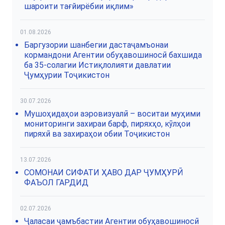
шароити тағйирёбии иқлим»
01.08.2026
Баргузории шанбегии дастаҷамъонаи
кормандони Агентии обуҳавошиносӣ бахшида
ба 35-солагии Истиқлолияти давлатии
Ҷумҳурии Тоҷикистон
30.07.2026
Мушоҳидаҳои аэровизуалӣ – воситаи муҳими
мониторинги захираи барф, пиряхҳо, кӯлҳои
пиряхӣ ва захираҳои обии Тоҷикистон
13.07.2026
СОМОНАИ СИФАТИ ҲАВО ДАР ҶУМҲУРӢ
ФАЪОЛ ГАРДИД
02.07.2026
Ҷаласаи ҷамъбастии Агентии обуҳавошиносӣ