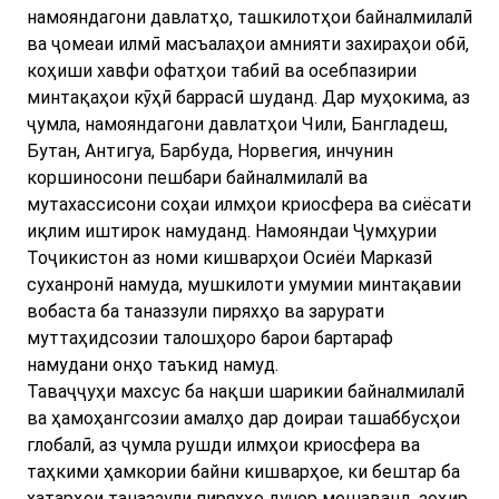
намояндагони давлатҳо, ташкилотҳои байналмилалӣ
ва ҷомеаи илмӣ масъалаҳои амнияти захираҳои обӣ,
коҳиши хавфи офатҳои табиӣ ва осебпазирии
минтақаҳои кӯҳӣ баррасӣ шуданд. Дар муҳокима, аз
ҷумла, намояндагони давлатҳои Чили, Бангладеш,
Бутан, Антигуа, Барбуда, Норвегия, инчунин
коршиносони пешбари байналмилалӣ ва
мутахассисони соҳаи илмҳои криосфера ва сиёсати
иқлим иштирок намуданд. Намояндаи Ҷумҳурии
Тоҷикистон аз номи кишварҳои Осиёи Марказӣ
суханронӣ намуда, мушкилоти умумии минтақавии
вобаста ба таназзули пиряхҳо ва зарурати
муттаҳидсозии талошҳоро барои бартараф
намудани онҳо таъкид намуд.
Таваҷҷуҳи махсус ба нақши шарикии байналмилалӣ
ва ҳамоҳангсозии амалҳо дар доираи ташаббусҳои
глобалӣ, аз ҷумла рушди илмҳои криосфера ва
таҳкими ҳамкории байни кишварҳое, ки бештар ба
хатарҳои таназзули пиряхҳо дучор мешаванд, зоҳир