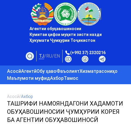
Агентии обуҳавошиносии
Кумитаи ҳифзи муҳити зисти назди
Ҳукумати Ҷумҳурии Тоҷикистон
(+992 37) 2320216
TJ
/
RU
/
EN
Асосӣ
Агентӣ
Обу ҳаво
Фаъолият
Хизматрасониҳо
Маълумоти муфид
Ахбор
Тамос
Асосӣ
/
Ахбор
ТАШРИФИ НАМОЯНДАГОНИ ХАДАМОТИ
ОБУҲАВОШИНОСИИ ҶУМҲУРИИ КОРЕЯ
БА АГЕНТИИ ОБУҲАВОШИНОСӢ