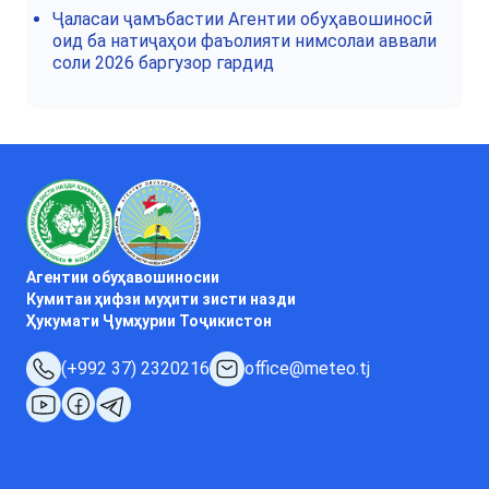
Ҷаласаи ҷамъбастии Агентии обуҳавошиносӣ
оид ба натиҷаҳои фаъолияти нимсолаи аввали
соли 2026 баргузор гардид
Агентии обуҳавошиносии
Кумитаи ҳифзи муҳити зисти назди
Ҳукумати Ҷумҳурии Тоҷикистон
(+992 37) 2320216
office@meteo.tj