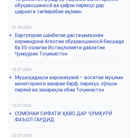
обуҳавошиносӣ ва ҳифзи пиряхҳо дар
шароити тағйирёбии иқлим»
01.08.2026
Баргузории шанбегии дастаҷамъонаи
кормандони Агентии обуҳавошиносӣ бахшида
ба 35-солагии Истиқлолияти давлатии
Ҷумҳурии Тоҷикистон
30.07.2026
Мушоҳидаҳои аэровизуалӣ – воситаи муҳими
мониторинги захираи барф, пиряхҳо, кӯлҳои
пиряхӣ ва захираҳои обии Тоҷикистон
13.07.2026
СОМОНАИ СИФАТИ ҲАВО ДАР ҶУМҲУРӢ
ФАЪОЛ ГАРДИД
02.07.2026