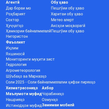
Агентӣ
Обу ҳаво
Дар бораи мо
Пешгӯии обу ҳаво
Роҳбарият
Харитаи обу ҳаво
Сохтор
Метео алерт
Ҳуҷҷатҳо
Аксҳои моҳворагӣ
Ҳамкории байналмилалӣ
Пешгӯии обу ҳаво
Нигористон
Фаъолият
Иқлим
Яхшиносӣ
Мониторинги муҳити зист
Гидрология
Агрометеорология
Шӯъбаҳо ва Марказҳо
Соли 2025 - Соли байналмиллалии ҳифзи пиряхҳо
Хизматрасониҳо
Ахбор
Маълумоти муфид
Чорабиниҳо
Нашрияҳо
Озмунҳо
Замимаи мобилӣ
Истинодҳои муфид