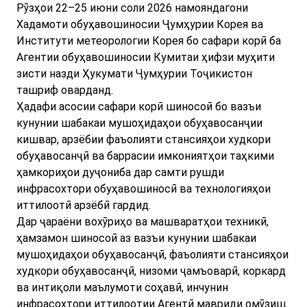
Рӯзҳои 22–25 июни соли 2026 намояндагони
Хадамоти обуҳавошиносии Ҷумҳурии Корея ва
Институти метеорологии Корея бо сафари корӣ ба
Агентии обуҳавошиносии Кумитаи ҳифзи муҳити
зисти назди Ҳукумати Ҷумҳурии Тоҷикистон
ташриф оварданд.
Ҳадафи асосии сафари корӣ шиносоӣ бо вазъи
кунунии шабакаи мушоҳидаҳои обуҳавосанҷии
кишвар, арзёбии фаъолияти стансияҳои худкори
обуҳавосанҷӣ ва баррасии имкониятҳои таҳкими
ҳамкориҳои дуҷониба дар самти рушди
инфрасохтори обуҳавошиносӣ ва технологияҳои
иттилоотӣ арзёбӣ гардид.
Дар ҷараёни вохӯриҳо ва машваратҳои техникӣ,
ҳамзамон шиносоӣ аз вазъи кунунии шабакаи
мушоҳидаҳои обуҳавосанҷӣ, фаъолияти стансияҳои
худкори обуҳавосанҷӣ, низоми ҷамъоварӣ, коркард
ва интиқоли маълумоти соҳавӣ, инчунин
инфрасохтори иттилоотии Агентӣ мавриди омӯзиш