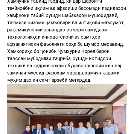
Ҳамчунин таъкид гардид, ки дар шароити
тағйирёбии иқлим ва афзоиши басомади падидаҳои
хавфноки табиӣ, рушди шабакаҳои мушоҳидавӣ,
такмили низоми ҷамъоварӣ ва интиқоли маълумот,
рақамикунонии равандҳо ва ҷорӣ намудани
технологияҳои инноватсионӣ аз самтҳои
афзалиятноки фаъолияти соҳа ба шумор мераванд.
Ҳамкориҳо бо ҷониби Ҷумҳурии Корея барои
тавсеаи мубодилаи таҷриба, рушди иқтидори
техникӣ ва кадрии соҳаи обуҳавошиносии кишвар
заминаи мусоид фароҳам оварда, ҳамчун қадами
муҳим дар ин самт арзёбӣ мегардад.