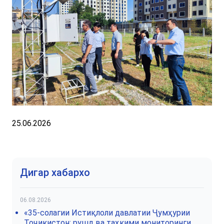
25.06.2026
Дигар хабархо
06.08.2026
«35-солагии Истиқлоли давлатии Ҷумҳурии
Тоҷикистон: рушд ва таҳкими мониторинги