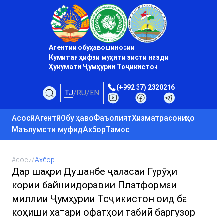
Агентии обуҳавошиносии
Кумитаи ҳифзи муҳити зисти назди
Ҳукумати Ҷумҳурии Тоҷикистон
(+992 37) 2320216
TJ
/
RU
/
EN
Асосӣ
Агентӣ
Обу ҳаво
Фаъолият
Хизматрасониҳо
Маълумоти муфид
Ахбор
Тамос
Асосӣ
/
Ахбор
Дар шаҳри Душанбе ҷаласаи Гурӯҳи
кории байниидоравии Платформаи
миллии Ҷумҳурии Тоҷикистон оид ба
коҳиши хатари офатҳои табиӣ баргузор