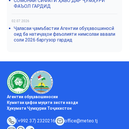
СОМОНАИ СИФАТИ ҲАВО ДАР ҶУМҲУРӢ
ФАЪОЛ ГАРДИД
02.07.2026
Ҷаласаи ҷамъбастии Агентии обуҳавошиносӣ
оид ба натиҷаҳои фаъолияти нимсолаи аввали
соли 2026 баргузор гардид
Агентии обуҳавошиносии
Кумитаи ҳифзи муҳити зисти назди
Ҳукумати Ҷумҳурии Тоҷикистон
(+992 37) 2320216
office@meteo.tj