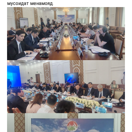
мусоидат менамояд.