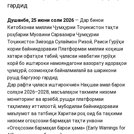
гардид
Душанбе, 25 июни соли 2026
— Дар бинои
Китобхонаи миллии Ҷумҳурии Тоҷикистон таҳти
роҳбарии Муовини Сарвазири Ҷумҳурии
Тоҷикистон Зиёзода Сулаймон Ризоӣ, Раиси Гурӯҳи
кории байниидоравии Платформаи миллии коҳиши
хатари офатҳои табиӣ, ҷаласаи навбатии гурӯҳи
корӣ бо иштироки намояндагони вазорату идораҳои
ҷумҳурӣ, созмонҳои байналмилалӣ ва шарикони
рушд баргузор гардид.
Дар рафти ҷаласа иштирокчиён Нақшаи амал барои
солҳои 2026–2028, масъалаҳои такмили низоми
мониторинг ва арзёбӣ, рушди платформаи
таҳлиливу иттилоотӣ, мубодилаи байниидоравии
маълумот ва татбиқи Харитаи роҳ оид ба таҳкими
низоми огоҳсозии бармаҳал таҳти унвони
«Огоҳсозии бармаҳал барои ҳама» (Early Warnings for