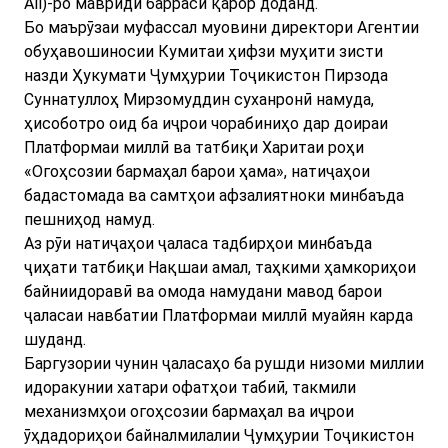
All)-ро мавриди баррасӣ қарор доданд.
Бо маърӯзаи муфассал муовини директори Агентии
обуҳавошиносии Кумитаи ҳифзи муҳити зисти
назди Ҳукумати Ҷумҳурии Тоҷикистон Пирзода
Суннатуллоҳ Мирзомуддин суханронӣ намуда,
ҳисоботро оид ба иҷрои чорабиниҳо дар доираи
Платформаи миллӣ ва татбиқи Харитаи роҳи
«Огоҳсозии бармаҳал барои ҳама», натиҷаҳои
бадастомада ва самтҳои афзалиятноки минбаъда
пешниҳод намуд.
Аз рӯи натиҷаҳои ҷаласа тадбирҳои минбаъда
ҷиҳати татбиқи Нақшаи амал, таҳкими ҳамкориҳои
байниидоравӣ ва омода намудани мавод барои
ҷаласаи навбатии Платформаи миллӣ муайян карда
шуданд.
Баргузории чунин ҷаласаҳо ба рушди низоми миллии
идоракунии хатари офатҳои табиӣ, такмили
механизмҳои огоҳсозии бармаҳал ва иҷрои
ӯҳдадориҳои байналмилалии Ҷумҳурии Тоҷикистон