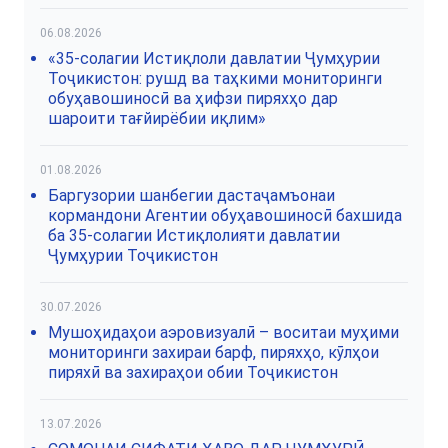
06.08.2026
«35-солагии Истиқлоли давлатии Ҷумҳурии
Тоҷикистон: рушд ва таҳкими мониторинги
обуҳавошиносӣ ва ҳифзи пиряхҳо дар
шароити тағйирёбии иқлим»
01.08.2026
Баргузории шанбегии дастаҷамъонаи
кормандони Агентии обуҳавошиносӣ бахшида
ба 35-солагии Истиқлолияти давлатии
Ҷумҳурии Тоҷикистон
30.07.2026
Мушоҳидаҳои аэровизуалӣ – воситаи муҳими
мониторинги захираи барф, пиряхҳо, кӯлҳои
пиряхӣ ва захираҳои обии Тоҷикистон
13.07.2026