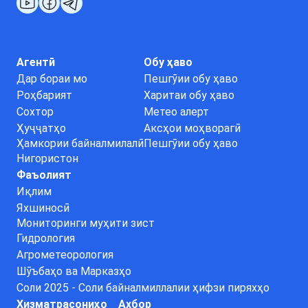
Агентӣ
Обу ҳаво
Дар бораи мо
Пешгӯии обу ҳаво
Роҳбарият
Харитаи обу ҳаво
Сохтор
Метео алерт
Ҳуҷҷатҳо
Аксҳои моҳворагӣ
Ҳамкории байналмилалӣ
Пешгӯии обу ҳаво
Нигористон
Фаъолият
Иқлим
Яхшиносӣ
Мониторинги муҳити зист
Гидрология
Агрометеорология
Шӯъбаҳо ва Марказҳо
Соли 2025 - Соли байналмиллалии ҳифзи пиряхҳо
Хизматрасониҳо
Ахбор