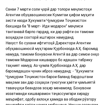
Санаи 7 марти соли ҷорӣ дар толори маҷлисгоҳи
Агентии обуҳавошиносии Кумитаи ҳифзи муҳити
зисти назди Ҳукумати Ҷумҳурии Тоҷикистон
бахшида ба “8 март- Иди модарон” маҷлиси
тантанавӣ барпо гардид, ки дар рафти он тамоми
воҳидҳои сохторӣ иштирок намуданд.
Нахуст бо сухани ифтитоҳӣ Директори Агентии
обуҳавошиносӣ муҳтарам Қурбонзода А.Ҳ. баромад
намуда, тамоми бонувони Агентӣ ва дар симои онҳо
тамоми Модарони кишварро бо идашон табрику
таҳният намуд. Аз ҷумла Қурбонзода А.Ҳ. дар
баромадашон чунин иброз намуданд: - “Ҳукумати
Ҷумҳурии Тоҷикистон барои баланд бардоштани
мақоми зан дар соҳаҳои гуногуни ҳаёти ҷамъиятӣ
таваҷҷуҳи беандоза зоҳир менамояд. Бонувони
иззатманди кишварамон таҷассумгари хираду
маърифат, одобу ахлоқи ҳамида ва ободии рўзгору
пешрафти ҳаёти ҷомеа мебошанд. Нақши созандаи