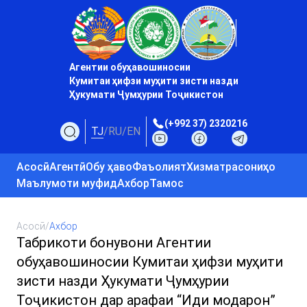
Агентии обуҳавошиносии
Кумитаи ҳифзи муҳити зисти назди
Ҳукумати Ҷумҳурии Тоҷикистон
(+992 37) 2320216
TJ
/
RU
/
EN
Асосӣ
Агентӣ
Обу ҳаво
Фаъолият
Хизматрасониҳо
Маълумоти муфид
Ахбор
Тамос
Асосӣ
/
Ахбор
Табрикоти бонувони Агентии
обуҳавошиносии Кумитаи ҳифзи муҳити
зисти назди Ҳукумати Ҷумҳурии
Тоҷикистон дар арафаи “Иди модарон”