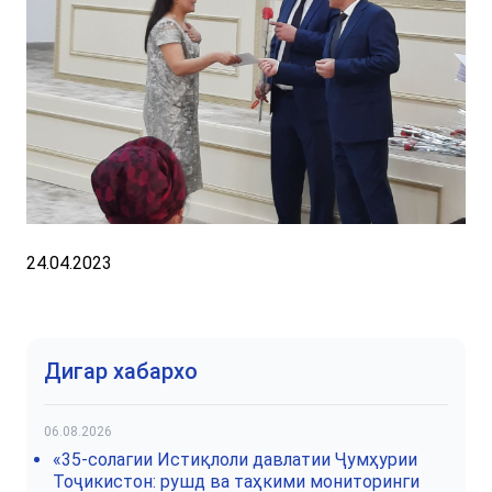
24.04.2023
Дигар хабархо
06.08.2026
«35-солагии Истиқлоли давлатии Ҷумҳурии
Тоҷикистон: рушд ва таҳкими мониторинги