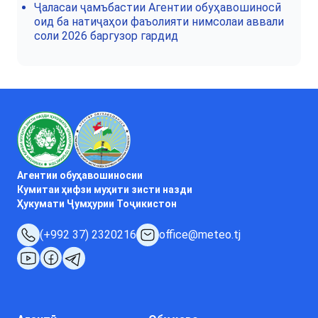
Ҷаласаи ҷамъбастии Агентии обуҳавошиносӣ
оид ба натиҷаҳои фаъолияти нимсолаи аввали
соли 2026 баргузор гардид
Агентии обуҳавошиносии
Кумитаи ҳифзи муҳити зисти назди
Ҳукумати Ҷумҳурии Тоҷикистон
(+992 37) 2320216
office@meteo.tj