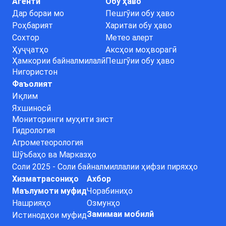
Агентӣ
Обу ҳаво
Дар бораи мо
Пешгӯии обу ҳаво
Роҳбарият
Харитаи обу ҳаво
Сохтор
Метео алерт
Ҳуҷҷатҳо
Аксҳои моҳворагӣ
Ҳамкории байналмилалӣ
Пешгӯии обу ҳаво
Нигористон
Фаъолият
Иқлим
Яхшиносӣ
Мониторинги муҳити зист
Гидрология
Агрометеорология
Шӯъбаҳо ва Марказҳо
Соли 2025 - Соли байналмиллалии ҳифзи пиряхҳо
Хизматрасониҳо
Ахбор
Маълумоти муфид
Чорабиниҳо
Нашрияҳо
Озмунҳо
Замимаи мобилӣ
Истинодҳои муфид