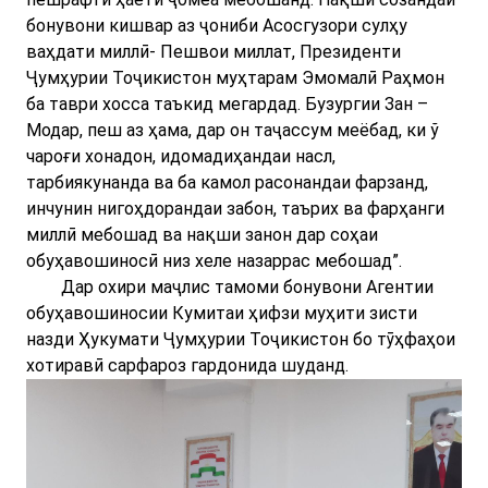
бонувони кишвар аз ҷониби Асосгузори сулҳу
ваҳдати миллӣ- Пешвои миллат, Президенти
Ҷумҳурии Тоҷикистон муҳтарам Эмомалӣ Раҳмон
ба таври хосса таъкид мегардад. Бузургии Зан –
Модар, пеш аз ҳама, дар он таҷассум меёбад, ки ў
чароғи хонадон, идомадиҳандаи насл,
тарбиякунанда ва ба камол расонандаи фарзанд,
инчунин нигоҳдорандаи забон, таърих ва фарҳанги
миллӣ мебошад ва нақши занон дар соҳаи
обуҳавошиносӣ низ хеле назаррас мебошад”.
Дар охири маҷлис тамоми бонувони Агентии
обуҳавошиносии Кумитаи ҳифзи муҳити зисти
назди Ҳукумати Ҷумҳурии Тоҷикистон бо тӯҳфаҳои
хотиравӣ сарфароз гардонида шуданд.