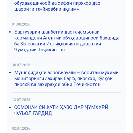
обуҳавошиносӣ ва ҳифзи пиряхҳо дар
шароити тағйирёбии иқлим»
01.08.2026
Баргузории шанбегии дастаҷамъонаи
кормандони Агентии обуҳавошиносӣ бахшида
ба 35-солагии Истиқлолияти давлатии
Ҷумҳурии Тоҷикистон
30.07.2026
Мушоҳидаҳои аэровизуалӣ – воситаи муҳими
мониторинги захираи барф, пиряхҳо, кӯлҳои
пиряхӣ ва захираҳои обии Тоҷикистон
13.07.2026
СОМОНАИ СИФАТИ ҲАВО ДАР ҶУМҲУРӢ
ФАЪОЛ ГАРДИД
02.07.2026