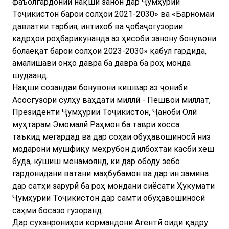
фаъолгардонии нақши занон дар Ҷумҳурии
Тоҷикистон барои солҳои 2021-2030» ва «Барномаи
давлатии тарбия, интихоб ва ҷобаҷогузории
кадрҳои роҳбарикунанда аз ҳисоби занону бонувони
болаёқат барои солҳои 2023-2030»
қабул гардида,
амалишави онҳо давра ба давра ба роҳ монда
шудаанд.
Нақши созандаи бонувони кишвар аз ҷониби
Асосгузори сулҳу ваҳдати миллӣ - Пешвои миллат,
Президенти Ҷумҳурии Тоҷикистон, Ҷаноби Олӣ
муҳтарам Эмомалӣ Раҳмон ба таври хосса
таъкид мегардад ва дар соҳаи обуҳавошиносӣ низ
модарони мушфиқу меҳрубон дилбохтаи касби хеш
буда, кӯшиш менамоянд, ки дар ободу зебо
гардонидани ватани маҳбубамон ва дар ин замина
дар сатҳи зарурӣ ба роҳ мондани сиёсати Ҳукумати
Ҷумҳурии Тоҷикистон дар самти обуҳавошиносӣ
саҳми босазо гузоранд.
Дар суханрониҳои кормандони Агентӣ оиди қадру