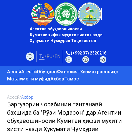
Агентии обуҳавошиносии
Кумитаи ҳифзи муҳити зисти назди
Ҳукумати Ҷумҳурии Тоҷикистон
(+992 37) 2320216
TJ
/
RU
/
EN
Асосӣ
Агентӣ
Обу ҳаво
Фаъолият
Хизматрасониҳо
Маълумоти муфид
Ахбор
Тамос
Асосӣ
/
Ахбор
Баргузории чорабинии тантанавӣ
бахшида ба "Рӯзи Модарон" дар Агентии
обуҳавошиносии Кумитаи ҳифзи муҳити
зисти назди Ҳукумати Ҷумҳурии