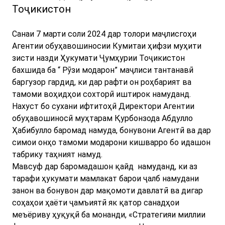
Тоҷикистон
Санаи 7 марти соли 2024 дар толори маҷлисгоҳи
Агентии обуҳавошиносии Кумитаи ҳифзи муҳити
зисти назди Ҳукумати Ҷумҳурии Тоҷикистон
бахшида ба “ Рӯзи модарон” маҷлиси тантанавӣ
баргузор гардид, ки дар рафти он роҳбарият ва
тамоми воҳидҳои сохторӣ иштирок намуданд.
Нахуст бо сухани ифтитоҳӣ Директори Агентии
обуҳавошиносӣ муҳтарам Қурбонзода Абдулло
Ҳабибулло баромад намуда, бонувони Агентӣ ва дар
симои онҳо тамоми модарони кишварро бо идашон
табрику таҳният намуд.
Мавсуф дар баромадашон қайд намуданд, ки аз
тарафи ҳукумати мамлакат барои ҷалб намудани
занон ва бонувон дар мақомоти давлатӣ ва дигар
соҳаҳои ҳаёти ҷамъиятӣ як қатор санадҳои
меъёриву ҳуқуқӣ ба монанди, «Стратегияи миллии