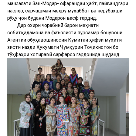
манзалати Зан-Модар- офарандаи ҳаёт, пайвандгари
наслҳо, сарчашмаи меҳру муҳаббат ва нерӯбахши
рӯҳу ҷон будани Модарон васф гардид.
Дар охири чорабинӣ барои меҳнати
собитқадамона ва фаъолияти пурсамар бонувони
Агентии обуҳавошиносии Кумитаи ҳифзи муҳити
зисти назди Ҳукумати Ҷумҳурии Тоҷикистон бо
тӯҳфаҳои хотиравӣ сарфароз гардонида шуданд.