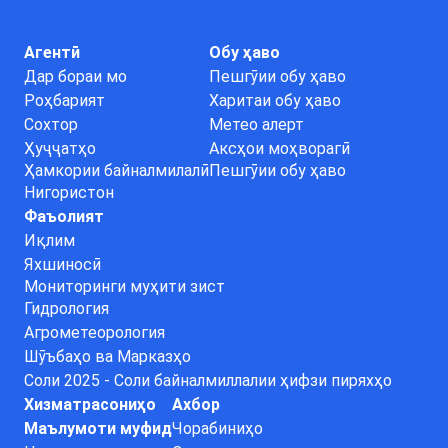
Агентӣ
Обу ҳаво
Дар бораи мо
Пешгӯии обу ҳаво
Роҳбарият
Харитаи обу ҳаво
Сохтор
Метео алерт
Ҳуҷҷатҳо
Аксҳои моҳворагӣ
Ҳамкории байналмилалӣ
Пешгӯии обу ҳаво
Нигористон
Фаъолият
Иқлим
Яхшиносӣ
Мониторинги муҳити зист
Гидрология
Агрометеорология
Шӯъбаҳо ва Марказҳо
Соли 2025 - Соли байналмиллалии ҳифзи пиряхҳо
Хизматрасониҳо
Ахбор
Маълумоти муфид
Чорабиниҳо