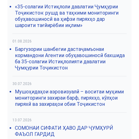
«35-солагии Истиқлоли давлатии Ҷумҳурии
Тоҷикистон: рушд ва таҳкими мониторинги
обуҳавошиносӣ ва ҳифзи пиряхҳо дар
шароити тағйирёбии иқлим»
01.08.2026
Баргузории шанбегии дастаҷамъонаи
кормандони Агентии обуҳавошиносӣ бахшида
ба 35-солагии Истиқлолияти давлатии
Ҷумҳурии Тоҷикистон
30.07.2026
Мушоҳидаҳои аэровизуалӣ – воситаи муҳими
мониторинги захираи барф, пиряхҳо, кӯлҳои
пиряхӣ ва захираҳои обии Тоҷикистон
13.07.2026
СОМОНАИ СИФАТИ ҲАВО ДАР ҶУМҲУРӢ
ФАЪОЛ ГАРДИД