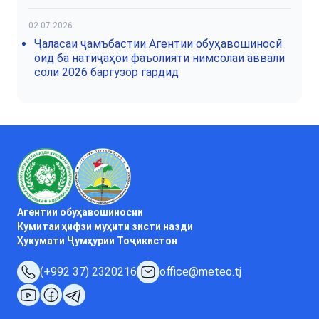
02.07.2026
Ҷаласаи ҷамъбастии Агентии обуҳавошиносӣ
оид ба натиҷаҳои фаъолияти нимсолаи аввали
соли 2026 баргузор гардид
Агентии обуҳавошиносии
Кумитаи ҳифзи муҳити зисти назди
Ҳукумати Ҷумҳурии Тоҷикистон
(+992 37) 2320216
office@meteo.tj