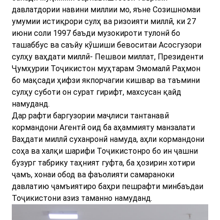
давлатдории навини миллии мо, яъне Созишномаи
умумии истиқрори сулҳ ва ризоияти миллӣ, ки 27
июни соли 1997 баъди музокироти тулонӣ бо
ташаббус ва саъйу кӯшиши бевоситаи Асосгузори
сулҳу ваҳдати миллӣ- Пешвои миллат, Президенти
Ҷумҳурии Тоҷикистон муҳтарам Эмомалӣ Раҳмон
бо мақсади ҳифзи якпорчагии кишвар ва таъмини
сулҳу суботи он сурат гирифт, махсусан қайд
намуданд.
Дар рафти баргузории маҷлиси тантанавӣ
кормандони Агентӣ оид ба аҳаммияту манзалати
Ваҳдати миллӣ суханронӣ намуда, аҳли кормандони
соҳа ва халқи шарифи Тоҷикистонро бо ин ҷашни
бузург табрику таҳният гуфта, ба ҳозирин хотири
ҷамъ, хонаи обод ва фаъолияти самараноки
давлатию ҷамъиятиро баҳри пешрафти минбаъдаи
Тоҷикистони азиз таманно намуданд.