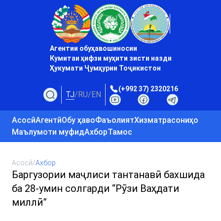
Агентии обуҳавошиносии
Кумитаи ҳифзи муҳити зисти назди
Ҳукумати Ҷумҳурии Тоҷикистон
(+992 37) 2320216
TJ
/
RU
/
EN
Асосӣ
Агентӣ
Обу ҳаво
Фаъолият
Хизматрасониҳо
Маълумоти муфид
Ахбор
Тамос
Асосӣ
/
Ахбор
Баргузории маҷлиси тантанавӣ бахшида
ба 28-умин солгарди “Рӯзи Ваҳдати
миллӣ”