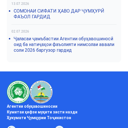
13.07.2026
СОМОНАИ СИФАТИ ҲАВО ДАР ҶУМҲУРӢ
ФАЪОЛ ГАРДИД
02.07.2026
Ҷаласаи ҷамъбастии Агентии обуҳавошиносӣ
оид ба натиҷаҳои фаъолияти нимсолаи аввали
соли 2026 баргузор гардид
Агентии обуҳавошиносии
Кумитаи ҳифзи муҳити зисти назди
Ҳукумати Ҷумҳурии Тоҷикистон