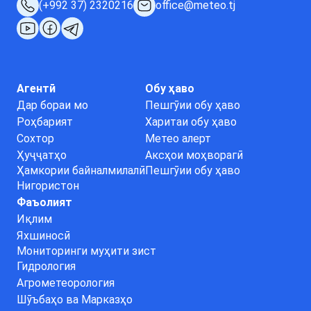
(+992 37) 2320216
office@meteo.tj
Агентӣ
Обу ҳаво
Дар бораи мо
Пешгӯии обу ҳаво
Роҳбарият
Харитаи обу ҳаво
Сохтор
Метео алерт
Ҳуҷҷатҳо
Аксҳои моҳворагӣ
Ҳамкории байналмилалӣ
Пешгӯии обу ҳаво
Нигористон
Фаъолият
Иқлим
Яхшиносӣ
Мониторинги муҳити зист
Гидрология
Агрометеорология
Шӯъбаҳо ва Марказҳо