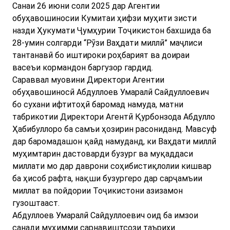
Санаи 26 июни соли 2025 дар Агентии
обуҳавошиносии Кумитаи ҳифзи муҳити зисти
назди Ҳукумати Ҷумҳурии Тоҷикистон бахшида ба
28-умин солгарди “Рӯзи Ваҳдати миллӣ” маҷлиси
тантанавӣ бо иштироки роҳбарият ва доираи
васеъи кормандон баргузор гардид.
Сараввал муовини Директори Агентии
обуҳавошиносӣ Абдуллоев Умаралӣ Сайдуллоевич
бо сухани ифтитоҳӣ баромад намуда, матни
табрикотии Директори Агентӣ Қурбонзода Абдулло
Ҳабибуллоро ба самъи ҳозирин расониданд. Мавсуф
дар баромадашон қайд намуданд, ки Ваҳдати миллӣ
муҳимтарин дастоварди бузург ва муқаддаси
миллати мо дар даврони соҳибистиқлолии кишвар
ба ҳисоб рафта, нақши бузургеро дар сарҷамъии
миллат ва пойдории Тоҷикистони азизамон
гузоштааст.
Абдуллоев Умаралӣ Сайдуллоевич оид ба имзои
санади муҳимми сарнавиштсози таърихи