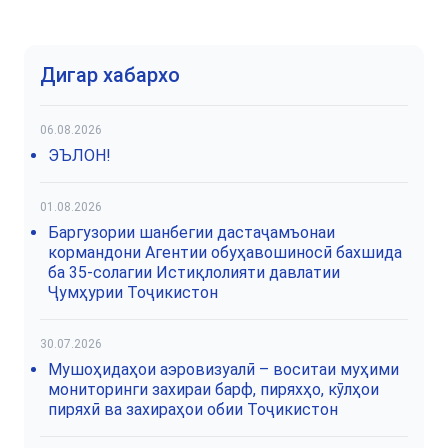
Дигар хабархо
06.08.2026
ЭЪЛОН!
01.08.2026
Баргузории шанбегии дастаҷамъонаи
кормандони Агентии обуҳавошиносӣ бахшида
ба 35-солагии Истиқлолияти давлатии
Ҷумҳурии Тоҷикистон
30.07.2026
Мушоҳидаҳои аэровизуалӣ – воситаи муҳими
мониторинги захираи барф, пиряхҳо, кӯлҳои
пиряхӣ ва захираҳои обии Тоҷикистон