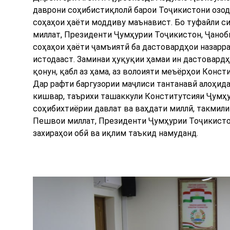
даврони соҳибистиқлолӣ барои Тоҷикистони озод
соҳаҳои ҳаёти моддиву маънавист. Бо туфайли с
миллат, Президенти Ҷумҳурии Тоҷикистон, Ҷаноб
соҳаҳои ҳаёти ҷамъиятӣ ба дастовардҳои назарра
истодааст. Заминаи ҳуқуқии ҳамаи ин дастовард
қонун, қабл аз ҳама, аз волоияти меъёрҳои Конст
Дар рафти баргузории маҷлиси тантанавӣ алоҳид
кишвар, таърихи ташаккули Конститутсияи Ҷумҳу
соҳибихтиёрии давлат ва ваҳдати миллӣ, такмили
Пешвои миллат, Президенти Ҷумҳурии Тоҷикисто
захираҳои обӣ ва иқлим таъкид намуданд.