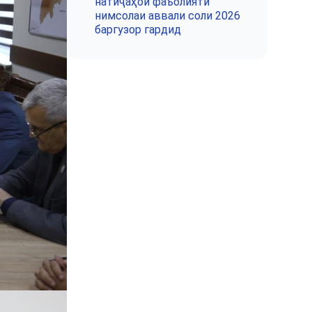
натиҷаҳои фаъолияти
нимсолаи аввали соли 2026
баргузор гардид