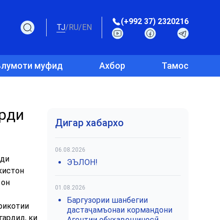
(+992 37) 2320216
TJ
/
RU
/
EN
лумоти муфид
Ахбор
Тамос
арди
Дигар хабархо
06.08.2026
зди
ЭЪЛОН!
кистон
 он
01.08.2026
Баргузории шанбегии
рикотии
дастаҷамъонаи кормандони
гардид, ки
Агентии обуҳавошиносӣ