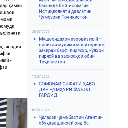
 дар ҳамаи
бахшида ба 35-солагии
Истиқлолияти давлатии
Пешвои
Ҷумҳурии Тоҷикистон
тамоми
 намуда
30.07.2026
 волоияти
Мушоҳидаҳои аэровизуалӣ –
воситаи муҳими мониторинги
иқтисодии
захираи барф, пиряхҳо, кӯлҳои
ҳифзи
пиряхӣ ва захираҳои обии
ллӣ -
Тоҷикистон
фзи
13.07.2026
СОМОНАИ СИФАТИ ҲАВО
ДАР ҶУМҲУРӢ ФАЪОЛ
ГАРДИД
02.07.2026
Ҷаласаи ҷамъбастии Агентии
обуҳавошиносӣ оид ба