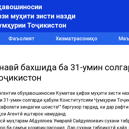
уҳавошиносии
зи муҳити зисти назди
умҳурии Тоҷикистон
Фаъолият
Хизматрасониҳо
Маъ
навӣ бахшида ба 31-умин солг
оҷикистон
 Агентии обуҳавошиносии Кумитаи ҳифзи муҳити зисти на
и 31-умин солгарди қабули Конститутсияи Ҷумҳурии Тоҷи
афолати зиндагии шоиста!” баргузор гардид, ки дар рафти
ҳои Агентӣ иштирок намуданд.
сӣ муҳтарам Абдуллоев Умаралӣ Сайдуллоевич сухани таб
о ба самъи ҳозирин расонид. Дар сухани табрикотӣ қайд 