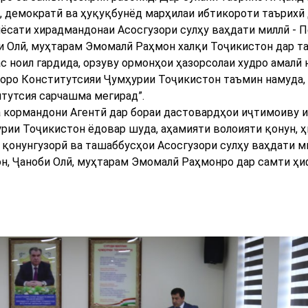
, демократӣ ва ҳуқуқбунёд марҳилаи ибтикороти таърихӣ
иёсати хирадмандонаи Асосгузори сулҳу ваҳдати миллӣ - 
и Олӣ, муҳтарам Эмомалӣ Раҳмон халқи Тоҷикистон дар 
с ноил гардида, орзуву ормонҳои ҳазорсолаи худро амалӣ
ҳоро Конститутсияи Ҷумҳурии Тоҷикистон таъмин намуда,
итутсия сарчашма мегирад”.
а кормандони Агентӣ дар бораи дастовардҳои иҷтимоиву 
рии Тоҷикистон ёдовар шуда, аҳамияти волоияти қонун, 
 қонунгузорӣ ва ташаббусҳои Асосгузори сулҳу ваҳдати ми
н, Ҷаноби Олӣ, муҳтарам Эмомалӣ Раҳмонро дар самти ҳи