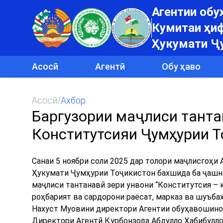
Агентии об
Кумитаи ҳиф
Ҳукумати Ҷ
Асосӣ
Агентӣ
Обу ҳаво
Асосӣ
/
Ахбор
Баргузории маҷлиси танта
Конститутсияи Ҷумҳурии Т
Санаи 5 ноябри соли 2025 дар толори маҷлисгоҳи
Ҳукумати Ҷумҳурии Тоҷикистон бахшида ба ҷашн
маҷлиси тантанавӣ зери унвони “Конститутсия – к
роҳбарият ва сардорони раёсат, марказ ва шуъба
Нахуст Муовини директори Агентии обуҳавошино
Директори Агентӣ Қурбонзода Абдулло Ҳабибуллор