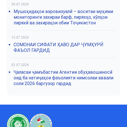
30.07.2026
Мушоҳидаҳои аэровизуалӣ – воситаи муҳими
мониторинги захираи барф, пиряхҳо, кӯлҳои
пиряхӣ ва захираҳои обии Тоҷикистон
13.07.2026
СОМОНАИ СИФАТИ ҲАВО ДАР ҶУМҲУРӢ
ФАЪОЛ ГАРДИД
02.07.2026
Ҷаласаи ҷамъбастии Агентии обуҳавошиносӣ
оид ба натиҷаҳои фаъолияти нимсолаи аввали
соли 2026 баргузор гардид