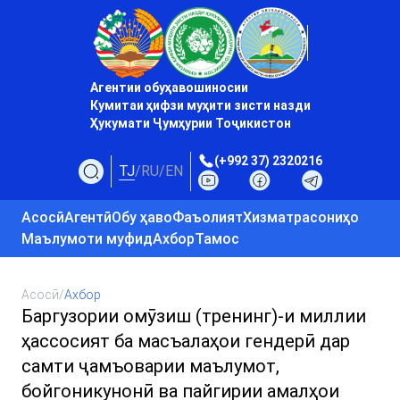
Агентии обуҳавошиносии
Кумитаи ҳифзи муҳити зисти назди
Ҳукумати Ҷумҳурии Тоҷикистон
(+992 37) 2320216
TJ
/
RU
/
EN
Асосӣ
Агентӣ
Обу ҳаво
Фаъолият
Хизматрасониҳо
Маълумоти муфид
Ахбор
Тамос
Асосӣ
/
Ахбор
Баргузории омӯзиш (тренинг)-и миллии
ҳассосият ба масъалаҳои гендерӣ дар
самти ҷамъоварии маълумот,
бойгоникунонӣ ва пайгирии амалҳои