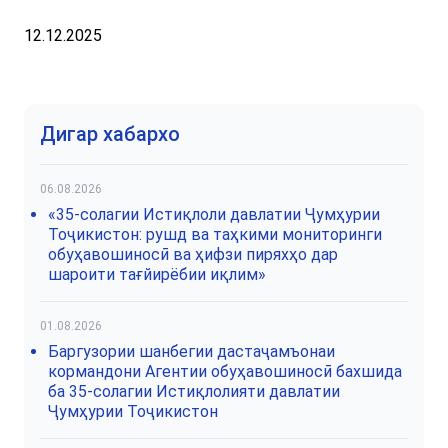
12.12.2025
Дигар хабархо
06.08.2026
«35-солагии Истиқлоли давлатии Ҷумҳурии
Тоҷикистон: рушд ва таҳкими мониторинги
обуҳавошиносӣ ва ҳифзи пиряхҳо дар
шароити тағйирёбии иқлим»
01.08.2026
Баргузории шанбегии дастаҷамъонаи
кормандони Агентии обуҳавошиносӣ бахшида
ба 35-солагии Истиқлолияти давлатии
Ҷумҳурии Тоҷикистон