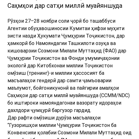
Саҳмҳои дар сатҳи миллӣ муайяншуда
Рӯзҳои 27–28 ноябри соли ҷорӣ бо ташаббуси
Агентии обуҳавошиносии Кумитаи ҳифзи муҳити
зисти назди Ҳукумати Ҷумҳурии Тоҷикистон, дар
ҳамкорӣ бо Намояндагии Ташкилоти озуқа ва
кишоварзии Созмони Милали Муттаҳид (ФАО) дар
Ҷумҳурии Тоҷикистон ва Фонди умумиҷаҳонии
экологӣ дар Китобхонаи миллии Тоҷикистон
омӯзиш (тренинг)-и миллии ҳассосият ба
масъалаҳои гендерӣ дар самти ҷамъоварии
маълумот, бойгоникунонӣ ва пайгирии амалҳои
Саҳмҳои дар сатҳи миллӣ муайяншуда (ССММ/NDC)
бо иштироки намояндагонаи вазорату идораҳои
дахлдори ҷумҳурӣ баргузор гардид.
Дар рафти омӯзиши дурӯза масъалаҳои
“Гузоришҳои миллии Ҷумҳурии Тоҷикистон ба
Конвенсияи қолабии Созмони Милали Муттаҳид оид