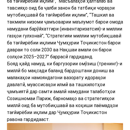
ба тағйирёбии иқлим”, “Масъалаҳои ҳалталаб ва
тавсияҳо оид ба ҷалби занон ба татбиқи чораҳои
мутобиқшавӣ ба тағйирёбии иқлим”, “Ташкил ва
такмили низоми ҷамъоварии маълумот барои омода
намудани барӯйхатгири (инвентаризатсия)-и миллии
газҳои гулхонаӣ”, “Стратегияи миллии мутобиқшавӣ
ба тағйирёбии иқлими Ҷумҳурии Тоҷикистон барои
давраи то соли 2030 ва Нақшаи амали он барои
солҳои 2025–2027” баррасӣ гардиданд.
Бояд қайд намуд, ки баргузории омӯзиш (тренинг)-и
миллӣ бо мақсади баланд бардоштани дониш ва
малакаҳои намояндагони вазорату идораҳои
давлатӣ, муассисаҳои илмӣ ва ташкилотҳои
ҷамъиятӣ дар самти амалӣ намудани талаботҳои
Созишномаи Париж, барномаҳо ва стратегияҳои
миллӣ оид ба мутобиқшавӣ ва коҳиши паёмадҳои
тағйирёбии иқлим дар Ҷумҳурии Тоҷикистон
равона гардидааст.