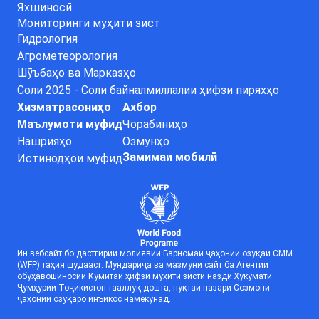
Яхшиносӣ
Мониторинги муҳити зист
Гидрология
Агрометеорология
Шӯъбаҳо ва Марказҳо
Соли 2025 - Соли байналмиллалии ҳифзи пиряхҳо
Хизматрасониҳо
Ахбор
Маълумоти муфид
Чорабиниҳо
Нашрияҳо
Озмунҳо
Замимаи мобилӣ
Истинодҳои муфид
Ин вебсайт бо дастгирии молиявии Барномаи ҷаҳонии озуқаи СММ
(WFP) таҳия шудааст. Мундариҷа ва мазмуни сайт ба Агентии
обуҳавошиносии Кумитаи ҳифзи муҳити зисти назди Ҳукумати
Ҷумҳурии Тоҷикистон тааллуқ дошта, нуқтаи назари Созмони
ҷаҳонии озуқаро инъикос намекунад.