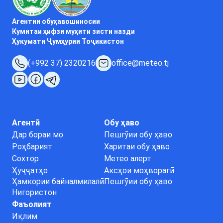
Агентии обуҳавошиносии
Кумитаи ҳифзи муҳити зисти назди
Ҳукумати Ҷумҳурии Тоҷикистон
(+992 37) 2320216
office@meteo.tj
Агентӣ
Обу ҳаво
Дар бораи мо
Пешгӯии обу ҳаво
Роҳбарият
Харитаи обу ҳаво
Сохтор
Метео алерт
Ҳуҷҷатҳо
Аксҳои моҳворагӣ
Ҳамкории байналмилалӣ
Пешгӯии обу ҳаво
Нигористон
Фаъолият
Иқлим