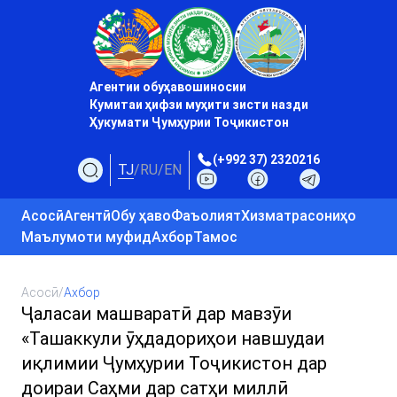
Агентии обуҳавошиносии
Кумитаи ҳифзи муҳити зисти назди
Ҳукумати Ҷумҳурии Тоҷикистон
(+992 37) 2320216
TJ
/
RU
/
EN
Асосӣ
Агентӣ
Обу ҳаво
Фаъолият
Хизматрасониҳо
Маълумоти муфид
Ахбор
Тамос
Асосӣ
/
Ахбор
Ҷаласаи машваратӣ дар мавзӯи
«Ташаккули ӯҳдадориҳои навшудаи
иқлимии Ҷумҳурии Тоҷикистон дар
доираи Саҳми дар сатҳи миллӣ