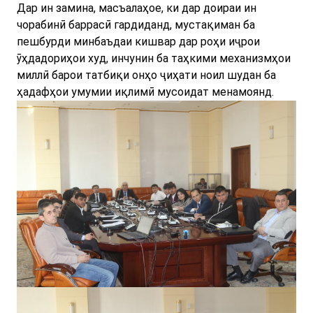
Дар ин замина, масъалаҳое, ки дар доираи ин
чорабинӣ баррасӣ гардиданд, мустақиман ба
пешбурди минбаъдаи кишвар дар роҳи иҷрои
ӯҳдадориҳои худ, инчунин ба таҳкими механизмҳои
миллӣ барои татбиқи онҳо ҷиҳати ноил шудан ба
ҳадафҳои умумии иқлимӣ мусоидат менамоянд.