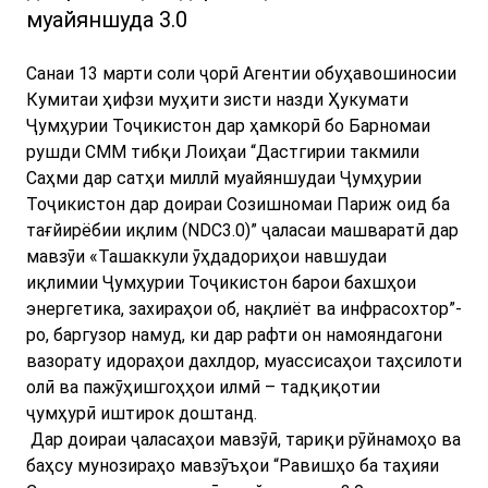
муайяншуда 3.0
Санаи 13 марти соли ҷорӣ Агентии обуҳавошиносии
Кумитаи ҳифзи муҳити зисти назди Ҳукумати
Ҷумҳурии Тоҷикистон дар ҳамкорӣ бо Барномаи
рушди СММ тибқи Лоиҳаи “Дастгирии такмили
Саҳми дар сатҳи миллӣ муайяншудаи Ҷумҳурии
Тоҷикистон дар доираи Созишномаи Париж оид ба
тағйирёбии иқлим (NDC3.0)” ҷаласаи машваратӣ дар
мавзӯи «Ташаккули ӯҳдадориҳои навшудаи
иқлимии Ҷумҳурии Тоҷикистон барои бахшҳои
энергетика, захираҳои об, нақлиёт ва инфрасохтор”-
ро, баргузор намуд, ки дар рафти он намояндагони
вазорату идораҳои дахлдор, муассисаҳои таҳсилоти
олӣ ва пажӯҳишгоҳҳои илмӣ – тадқиқотии
ҷумҳурӣ иштирок доштанд.
Дар доираи ҷаласаҳои мавзӯӣ, тариқи рӯйнамоҳо ва
баҳсу мунозираҳо мавзӯъҳои “Равишҳо ба таҳияи