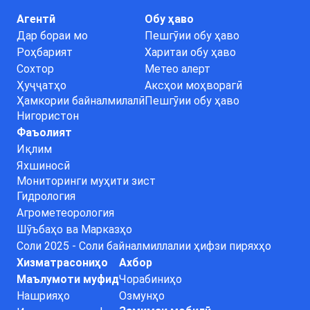
Агентӣ
Обу ҳаво
Дар бораи мо
Пешгӯии обу ҳаво
Роҳбарият
Харитаи обу ҳаво
Сохтор
Метео алерт
Ҳуҷҷатҳо
Аксҳои моҳворагӣ
Ҳамкории байналмилалӣ
Пешгӯии обу ҳаво
Нигористон
Фаъолият
Иқлим
Яхшиносӣ
Мониторинги муҳити зист
Гидрология
Агрометеорология
Шӯъбаҳо ва Марказҳо
Соли 2025 - Соли байналмиллалии ҳифзи пиряхҳо
Хизматрасониҳо
Ахбор
Маълумоти муфид
Чорабиниҳо
Нашрияҳо
Озмунҳо