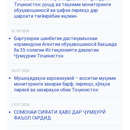
Тоҷикистон: рушд ва таҳкими мониторинги
обуҳавошиносӣ ва ҳифзи пиряхҳо дар
шароити тағйирёбии иқлим»
01.08.2026
Баргузории шанбегии дастаҷамъонаи
кормандони Агентии обуҳавошиносӣ бахшида
ба 35-солагии Истиқлолияти давлатии
Ҷумҳурии Тоҷикистон
30.07.2026
Мушоҳидаҳои аэровизуалӣ – воситаи муҳими
мониторинги захираи барф, пиряхҳо, кӯлҳои
пиряхӣ ва захираҳои обии Тоҷикистон
13.07.2026
СОМОНАИ СИФАТИ ҲАВО ДАР ҶУМҲУРӢ
ФАЪОЛ ГАРДИД