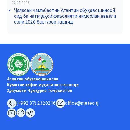
02.07.2026
Ҷаласаи ҷамъбастии Агентии обуҳавошиносӣ
оид ба натиҷаҳои фаъолияти нимсолаи аввали
соли 2026 баргузор гардид
Агентии обуҳавошиносии
Кумитаи ҳифзи муҳити зисти назди
Ҳукумати Ҷумҳурии Тоҷикистон
(+992 37) 2320216
office@meteo.tj