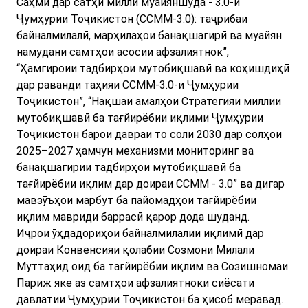
Саҳми дар сатҳи миллӣ муайяншуда - 3.0-и
Ҷумҳурии Тоҷикистон (ССММ-3.0): таҷрибаи
байналмилалӣ, марҳилаҳои банақшагирӣ ва муайян
намудани самтҳои асосии афзалиятнок”,
“Ҳамгироии тадбирҳои мутобиқшавӣ ва коҳишдиҳӣ
дар раванди таҳияи ССММ-3.0-и Ҷумҳурии
Тоҷикистон”, “Нақшаи амалҳои Стратегияи миллии
мутобиқшавӣ ба тағйирёбии иқлими Ҷумҳурии
Тоҷикистон барои давраи то соли 2030 дар солҳои
2025–2027 ҳамчун механизми мониторинг ва
банақшагирии тадбирҳои мутобиқшавӣ ба
тағйирёбии иқлим дар доираи ССММ - 3.0” ва дигар
мавзӯъҳои марбут ба пайомадҳои тағйирёбии
иқлим мавриди баррасӣ қарор дода шуданд.
Иҷрои ӯҳдадориҳои байналмилалии иқлимӣ дар
доираи Конвенсияи қолабии Созмони Милали
Муттаҳид оид ба тағйирёбии иқлим ва Созишномаи
Париж яке аз самтҳои афзалиятноки сиёсати
давлатии Ҷумҳурии Тоҷикистон ба ҳисоб меравад.