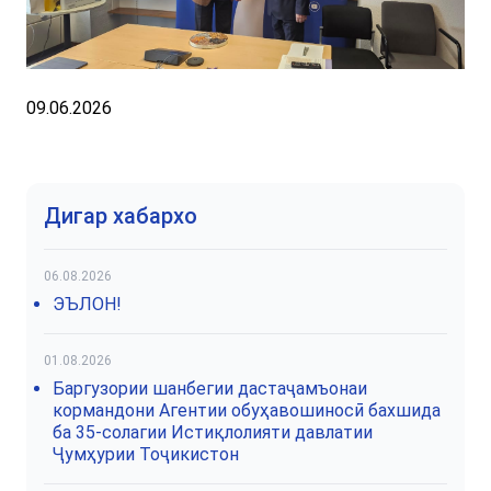
09.06.2026
Дигар хабархо
06.08.2026
ЭЪЛОН!
01.08.2026
Баргузории шанбегии дастаҷамъонаи
кормандони Агентии обуҳавошиносӣ бахшида
ба 35-солагии Истиқлолияти давлатии
Ҷумҳурии Тоҷикистон