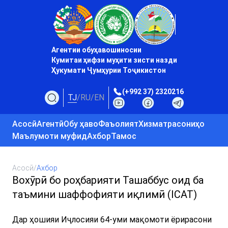
Агентии обуҳавошиносии
Кумитаи ҳифзи муҳити зисти назди
Ҳукумати Ҷумҳурии Тоҷикистон
(+992 37) 2320216
TJ
/
RU
/
EN
Асосӣ
Агентӣ
Обу ҳаво
Фаъолият
Хизматрасониҳо
Маълумоти муфид
Ахбор
Тамос
Асосӣ
/
Ахбор
Вохӯрӣ бо роҳбарияти Ташаббус оид ба
таъмини шаффофияти иқлимӣ (ICAT)
Дар ҳошияи Иҷлосияи 64-уми мақомоти ёрирасони