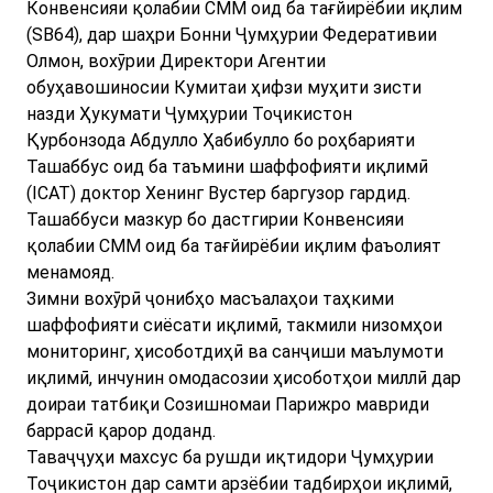
Конвенсияи қолабии СММ оид ба тағйирёбии иқлим
(SB64), дар шаҳри Бонни Ҷумҳурии Федеративии
Олмон, вохӯрии Директори Агентии
обуҳавошиносии Кумитаи ҳифзи муҳити зисти
назди Ҳукумати Ҷумҳурии Тоҷикистон
Қурбонзода Абдулло Ҳабибулло бо роҳбарияти
Ташаббус оид ба таъмини шаффофияти иқлимӣ
(ICAT) доктор Хенинг Вустер баргузор гардид.
Ташаббуси мазкур бо дастгирии Конвенсияи
қолабии СММ оид ба тағйирёбии иқлим фаъолият
менамояд.
Зимни вохӯрӣ ҷонибҳо масъалаҳои таҳкими
шаффофияти сиёсати иқлимӣ, такмили низомҳои
мониторинг, ҳисоботдиҳӣ ва санҷиши маълумоти
иқлимӣ, инчунин омодасозии ҳисоботҳои миллӣ дар
доираи татбиқи Созишномаи Парижро мавриди
баррасӣ қарор доданд.
Таваҷҷуҳи махсус ба рушди иқтидори Ҷумҳурии
Тоҷикистон дар самти арзёбии тадбирҳои иқлимӣ,