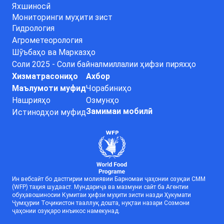
Яхшиносӣ
Мониторинги муҳити зист
Гидрология
Агрометеорология
Шӯъбаҳо ва Марказҳо
Соли 2025 - Соли байналмиллалии ҳифзи пиряхҳо
Хизматрасониҳо
Ахбор
Маълумоти муфид
Чорабиниҳо
Нашрияҳо
Озмунҳо
Замимаи мобилӣ
Истинодҳои муфид
Ин вебсайт бо дастгирии молиявии Барномаи ҷаҳонии озуқаи СММ
(WFP) таҳия шудааст. Мундариҷа ва мазмуни сайт ба Агентии
обуҳавошиносии Кумитаи ҳифзи муҳити зисти назди Ҳукумати
Ҷумҳурии Тоҷикистон тааллуқ дошта, нуқтаи назари Созмони
ҷаҳонии озуқаро инъикос намекунад.