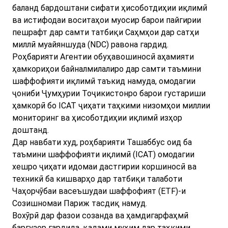
баланд бардоштани сифати ҳисоботдиҳии иқлимӣ
ва истифодаи воситаҳои муосир барои пайгирии
пешрафт дар самти татбиқи Саҳмҳои дар сатҳи
миллӣ муайяншуда (NDC) равона гардид.
Роҳбарияти Агентии обуҳавошиносӣ аҳамияти
ҳамкориҳои байналмилалиро дар самти таъмини
шаффофияти иқлимӣ таъкид намуда, омодагии
ҷониби Ҷумҳурии Тоҷикистонро барои густариши
ҳамкорӣ бо ICAT ҷиҳати таҳкими низомҳои миллии
мониторинг ва ҳисоботдиҳии иқлимӣ изҳор
доштанд.
Дар навбати худ, роҳбарияти Ташаббус оид ба
таъмини шаффофияти иқлимӣ (ICAT) омодагии
хешро ҷиҳати идомаи дастгирии коршиносӣ ва
техникӣ ба кишварҳо дар татбиқи талаботи
Чаҳорчӯбаи васеъшудаи шаффофият (ETF)-и
Созишномаи Париж тасдиқ намуд.
Вохӯрӣ дар фазои созанда ва ҳамдигарфаҳмӣ
баргузор гардида, қадами муҳим дар таҳкими