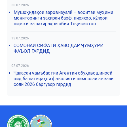
30.07.2026
Мушоҳидаҳои аэровизуалӣ – воситаи муҳими
мониторинги захираи барф, пиряхҳо, кӯлҳои
пиряхӣ ва захираҳои обии Тоҷикистон
13.07.2026
СОМОНАИ СИФАТИ ҲАВО ДАР ҶУМҲУРӢ
ФАЪОЛ ГАРДИД
02.07.2026
Ҷаласаи ҷамъбастии Агентии обуҳавошиносӣ
оид ба натиҷаҳои фаъолияти нимсолаи аввали
соли 2026 баргузор гардид