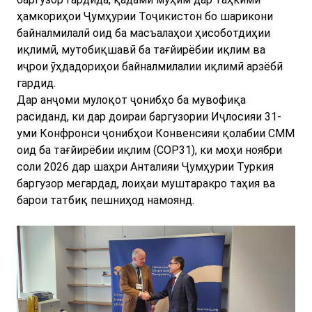
ҳамкориҳои Ҷумҳурии Тоҷикистон бо шарикони
байналмилалӣ оид ба масъалаҳои ҳисоботдиҳии
иқлимӣ, мутобиқшавӣ ба тағйирёбии иқлим ва
иҷрои ӯҳдадориҳои байналмилалии иқлимӣ арзёбӣ
гардид.
Дар анҷоми мулоқот ҷонибҳо ба мувофиқа
расиданд, ки дар доираи баргузории Иҷлосияи 31-
уми Конфронси ҷонибҳои Конвенсияи қолабии СММ
оид ба тағйирёбии иқлим (COP31), ки моҳи ноябри
соли 2026 дар шаҳри Анталияи Ҷумҳурии Туркия
баргузор мегардад, лоиҳаи муштаракро таҳия ва
барои татбиқ пешниҳод намоянд.