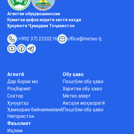
Агентии обуҳавошиносии
Кумитаи ҳифзи муҳити зисти назди
Ҳукумати Ҷумҳурии Тоҷикистон
(+992 37) 2320216
office@meteo.tj
Агентӣ
Обу ҳаво
Дар бораи мо
Пешгӯии обу ҳаво
Роҳбарият
Харитаи обу ҳаво
Сохтор
Метео алерт
Ҳуҷҷатҳо
Аксҳои моҳворагӣ
Ҳамкории байналмилалӣ
Пешгӯии обу ҳаво
Нигористон
Фаъолият
Иқлим