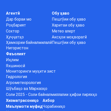
Агентӣ
Обу ҳаво
Дар бораи мо
Пешгӯии обу ҳаво
Роҳбарият
Харитаи обу ҳаво
Сохтор
Метео алерт
Ҳуҷҷатҳо
Аксҳои моҳворагӣ
Ҳамкории байналмилалӣ
Пешгӯии обу ҳаво
Нигористон
Фаъолият
Иқлим
Яхшиносӣ
Мониторинги муҳити зист
Гидрология
Агрометеорология
Шӯъбаҳо ва Марказҳо
Соли 2025 - Соли байналмиллалии ҳифзи пиряхҳо
Хизматрасониҳо
Ахбор
Маълумоти муфид
Чорабиниҳо