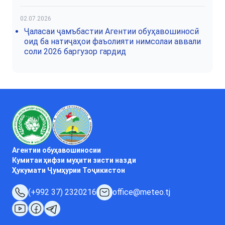
02.07.2026
Ҷаласаи ҷамъбастии Агентии обуҳавошиносӣ
оид ба натиҷаҳои фаъолияти нимсолаи аввали
соли 2026 баргузор гардид
Агентии обуҳавошиносии
Кумитаи ҳифзи муҳити зисти назди
Ҳукумати Ҷумҳурии Тоҷикистон
(+992 37) 2320216
office@meteo.tj