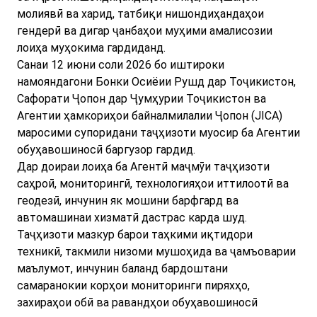
молиявӣ ва харид, татбиқи нишондиҳандаҳои
гендерӣ ва дигар ҷанбаҳои муҳими амалисозии
лоиҳа муҳокима гардиданд.
Санаи 12 июни соли 2026 бо иштироки
намояндагони Бонки Осиёии Рушд дар Тоҷикистон,
Сафорати Ҷопон дар Ҷумҳурии Тоҷикистон ва
Агентии ҳамкориҳои байналмилалии Ҷопон (JICA)
маросими супоридани таҷҳизоти муосир ба Агентии
обуҳавошиносӣ баргузор гардид.
Дар доираи лоиҳа ба Агентӣ маҷмӯи таҷҳизоти
саҳроӣ, мониторингӣ, технологияҳои иттилоотӣ ва
геодезӣ, инчунин як мошини барфгард ва
автомашинаи хизматӣ дастрас карда шуд.
Таҷҳизоти мазкур барои таҳкими иқтидори
техникӣ, такмили низоми мушоҳида ва ҷамъоварии
маълумот, инчунин баланд бардоштани
самаранокии корҳои мониторинги пиряхҳо,
захираҳои обӣ ва равандҳои обуҳавошиносӣ