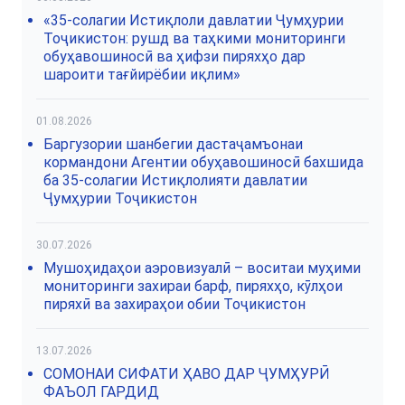
«35-солагии Истиқлоли давлатии Ҷумҳурии
Тоҷикистон: рушд ва таҳкими мониторинги
обуҳавошиносӣ ва ҳифзи пиряхҳо дар
шароити тағйирёбии иқлим»
01.08.2026
Баргузории шанбегии дастаҷамъонаи
кормандони Агентии обуҳавошиносӣ бахшида
ба 35-солагии Истиқлолияти давлатии
Ҷумҳурии Тоҷикистон
30.07.2026
Мушоҳидаҳои аэровизуалӣ – воситаи муҳими
мониторинги захираи барф, пиряхҳо, кӯлҳои
пиряхӣ ва захираҳои обии Тоҷикистон
13.07.2026
СОМОНАИ СИФАТИ ҲАВО ДАР ҶУМҲУРӢ
ФАЪОЛ ГАРДИД