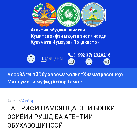
Агентии обуҳавошиносии
Кумитаи ҳифзи муҳити зисти назди
Ҳукумати Ҷумҳурии Тоҷикистон
(+992 37) 2320216
TJ
/
RU
/
EN
Асосӣ
Агентӣ
Обу ҳаво
Фаъолият
Хизматрасониҳо
Маълумоти муфид
Ахбор
Тамос
Асосӣ
/
Ахбор
ТАШРИФИ НАМОЯНДАГОНИ БОНКИ
ОСИЁИИ РУШД БА АГЕНТИИ
ОБУҲАВОШИНОСӢ