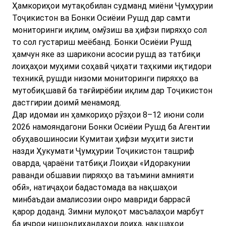
Ҳамкориҳои мутақобилан судманд миёни Ҷумҳурии
Тоҷикистон ва Бонки Осиёии Рушд дар самти
мониторинги иқлим, омӯзиш ва ҳифзи пиряхҳо сол
то сол густариш меёбанд. Бонки Осиёии Рушд
ҳамчун яке аз шарикони асосии рушд аз татбиқи
лоиҳаҳои муҳими соҳавӣ ҷиҳати таҳкими иқтидори
техникӣ, рушди низоми мониторинги пиряхҳо ва
мутобиқшавӣ ба тағйирёбии иқлим дар Тоҷикистон
дастгирии доимӣ менамояд.
Дар идомаи ин ҳамкориҳо рӯзҳои 8–12 июни соли
2026 намояндагони Бонки Осиёии Рушд ба Агентии
обуҳавошиносии Кумитаи ҳифзи муҳити зисти
назди Ҳукумати Ҷумҳурии Тоҷикистон ташриф
оварда, ҷараёни татбиқи Лоиҳаи «Идоракунии
раванди обшавии пиряхҳо ва таъмини амнияти
обӣ», натиҷаҳои бадастомада ва нақшаҳои
минбаъдаи амалисозии онро мавриди баррасӣ
қарор доданд. Зимни мулоқот масъалаҳои марбут
ба иҷрои нишондиҳандаҳои лоиҳа, нақшаҳои