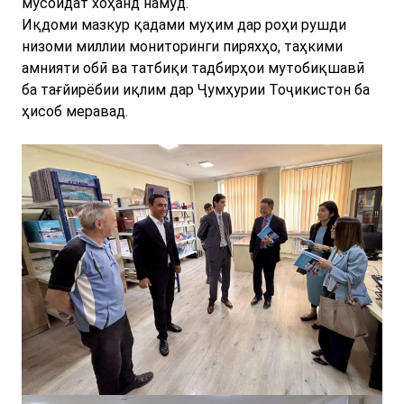
мусоидат хоҳанд намуд.
Иқдоми мазкур қадами муҳим дар роҳи рушди
низоми миллии мониторинги пиряхҳо, таҳкими
амнияти обӣ ва татбиқи тадбирҳои мутобиқшавӣ
ба тағйирёбии иқлим дар Ҷумҳурии Тоҷикистон ба
ҳисоб меравад.