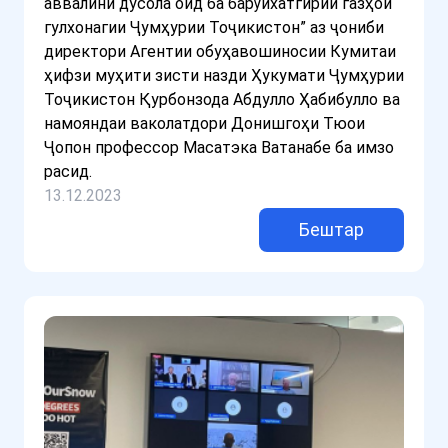
аввалини дусола оид ба барӯйхатгирии газҳои
гулхонагии Ҷумҳурии Тоҷикистон” аз ҷониби
директори Агентии обуҳавошиносии Кумитаи
ҳифзи муҳити зисти назди Ҳукумати Ҷумҳурии
Тоҷикистон Қурбонзода Абдулло Ҳабибулло ва
намояндаи ваколатдори Донишгоҳи Тюои
Ҷопон профессор Масатэка Ватанабе ба имзо
расид.
13.12.2023
Бештар