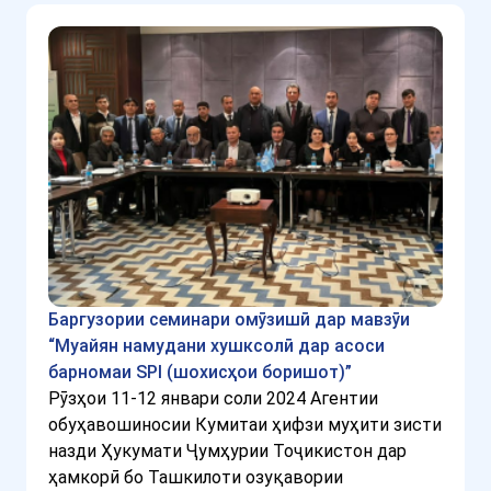
Баргузории семинари омӯзишӣ дар мавзӯи
“Муайян намудани хушксолӣ дар асоси
барномаи SPI (шохисҳои боришот)”
Рӯзҳои 11-12 январи соли 2024 Агентии
обуҳавошиносии Кумитаи ҳифзи муҳити зисти
назди Ҳукумати Ҷумҳурии Тоҷикистон дар
ҳамкорӣ бо Ташкилоти озуқавории