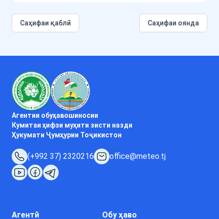
Cаҳифаи қаблӣ
Саҳифаи оянда
Агентии обуҳавошиносии
Кумитаи ҳифзи муҳити зисти назди
Ҳукумати Ҷумҳурии Тоҷикистон
(+992 37) 2320216
office@meteo.tj
Агентӣ
Обу ҳаво