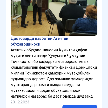
Дастоварди навбатии Агентии
обуҳавошиносӣ
Агентии обуҳавошиносии Кумитаи ҳифзи
муҳити зисти назди Ҳукумати Ҷумҳурии
Тоҷикистон бо кафедраи метеорология ва
климатологияи факултети физикаи Донишгоҳи
миллии Тоҷикистон ҳамкории мутақобилан
судмандро дорост. Дар заминаи ҳамкориҳои
муштарак дар самти омода намудани
мутахассисони соҳаи обуҳавошиносӣ
натиҷаҳои назаррас ба даст оварда шудаанд.
20.12.2023