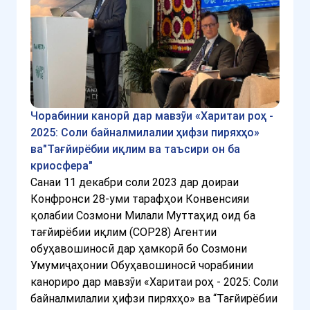
Чорабинии канорӣ дар мавзӯи «Харитаи роҳ -
2025: Соли байналмилалии ҳифзи пиряхҳо»
ва"Тағйирёбии иқлим ва таъсири он ба
криосфера"
Санаи 11 декабри соли 2023 дар доираи
Конфронси 28-уми тарафҳои Конвенсияи
қолабии Созмони Милали Муттаҳид оид ба
тағйирёбии иқлим (COP28) Агентии
обуҳавошиносӣ дар ҳамкорӣ бо Созмони
Умумиҷаҳонии Обуҳавошиносӣ чорабинии
канориро дар мавзӯи «Харитаи роҳ - 2025: Соли
байналмилалии ҳифзи пиряхҳо» ва “Тағйирёбии