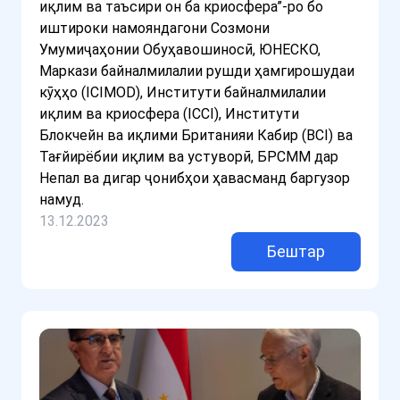
иқлим ва таъсири он ба криосфера”-ро бо
иштироки намояндагони Созмони
Умумиҷаҳонии Обуҳавошиносӣ, ЮНЕСКО,
Маркази байналмилалии рушди ҳамгирошудаи
кӯҳҳо (ICIMOD), Институти байналмилалии
иқлим ва криосфера (ICCI), Институти
Блокчейн ва иқлими Британияи Кабир (BCI) ва
Тағйирёбии иқлим ва устуворӣ, БРСММ дар
Непал ва дигар ҷонибҳои ҳавасманд баргузор
намуд.
13.12.2023
Бештар