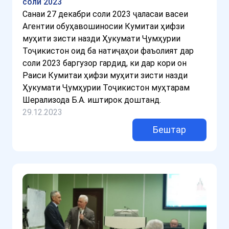
соли 2023
Санаи 27 декабри соли 2023 ҷаласаи васеи
Агентии обуҳавошиносии Кумитаи ҳифзи
муҳити зисти назди Ҳукумати Ҷумҳурии
Тоҷикистон оид ба натиҷаҳои фаъолият дар
соли 2023 баргузор гардид, ки дар кори он
Раиси Кумитаи ҳифзи муҳити зисти назди
Ҳукумати Ҷумҳурии Тоҷикистон муҳтарам
Шерализода Б.А. иштирок доштанд.
29.12.2023
Бештар