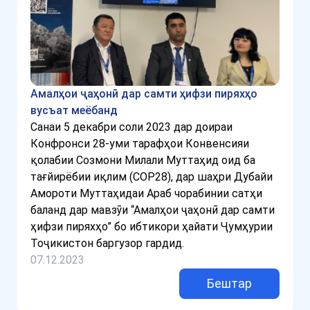
Амалҳои ҷаҳонӣ дар самти ҳифзи пиряхҳо
вусъат меёбанд
Санаи 5 декабри соли 2023 дар доираи
Конфронси 28-уми тарафҳои Конвенсияи
қолабии Созмони Милали Муттаҳид оид ба
тағйирёбии иқлим (COP28), дар шаҳри Дубайи
Амороти Муттаҳидаи Араб чорабинии сатҳи
баланд дар мавзӯи “Амалҳои ҷаҳонӣ дар самти
ҳифзи пиряхҳо” бо ибтикори ҳайати Ҷумҳурии
Тоҷикистон баргузор гардид.
07.12.2023
Бештар