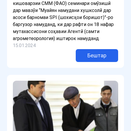
кишоварзии СММ (ФАО) семинари омӯзишӣ
дар мавзӯи “Муайян намудани хушксолӣ дар
асоси барномаи SPI (шохисҳои боришот)”-ро
баргузор намуданд, ки дар рафти он 18 нафар
мутахассисони соҳавии Агентӣ (самти
агрометеорология) иштирок намуданд.
15.01.2024
Бештар