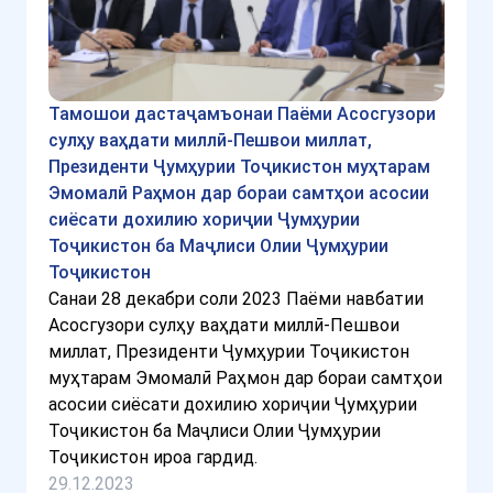
Тамошои дастаҷамъонаи Паёми Асосгузори
сулҳу ваҳдати миллӣ-Пешвои миллат,
Президенти Ҷумҳурии Тоҷикистон муҳтарам
Эмомалӣ Раҳмон дар бораи самтҳои асосии
сиёсати дохилию хориҷии Ҷумҳурии
Тоҷикистон ба Маҷлиси Олии Ҷумҳурии
Тоҷикистон
Санаи 28 декабри соли 2023 Паёми навбатии
Асосгузори сулҳу ваҳдати миллӣ-Пешвои
миллат, Президенти Ҷумҳурии Тоҷикистон
муҳтарам Эмомалӣ Раҳмон дар бораи самтҳои
асосии сиёсати дохилию хориҷии Ҷумҳурии
Тоҷикистон ба Маҷлиси Олии Ҷумҳурии
Тоҷикистон ироа гардид.
29.12.2023