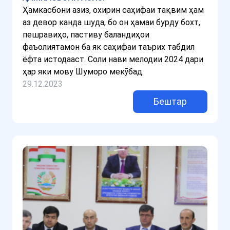
Ҳамкасбони азиз, охирин саҳифаи тақвим ҳам
аз девор канда шуда, бо он ҳамаи бурду бохт,
пешравиҳо, пастиву баландиҳои
фаъолиятамон ба як саҳифаи таърих табдил
ёфта истодааст. Соли нави мелодии 2024 дари
ҳар яки мову Шуморо мекӯбад.
29.12.2023
Бештар