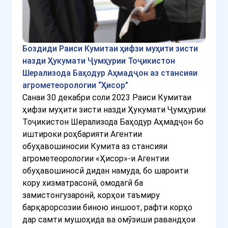
Боздиди Раиси Кумитаи ҳифзи муҳити зисти
назди Ҳукумати Ҷумҳурии Тоҷикистон
Шерализода Баҳодур Аҳмадҷон аз стансияи
агрометеорологии “Ҳисор”
Санаи 30 декабри соли 2023 Раиси Кумитаи
ҳифзи муҳити зисти назди Ҳукумати Ҷумҳурии
Тоҷикистон Шерализода Баҳодур Аҳмадҷон бо
иштироки роҳбарияти Агентии
обуҳавошиносии Кумита аз стансияи
агрометеорологии «Ҳисор»-и Агентии
обуҳавошиносӣ дидан намуда, бо шароити
кору хизматрасонӣ, омодагӣ ба
замистонгузаронӣ, корҳои таъмиру
барқарорсозии биною иншоот, рафти корҳо
дар самти мушоҳида ва омӯзиши равандҳои