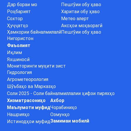
Дар бораи мо
Пешгӯии обу ҳаво
Роҳбарият
Харитаи обу ҳаво
Сохтор
Метео алерт
Ҳуҷҷатҳо
Аксҳои моҳворагӣ
Ҳамкории байналмилалӣ
Пешгӯии обу ҳаво
Нигористон
Фаъолият
Иқлим
Яхшиносӣ
Мониторинги муҳити зист
Гидрология
Агрометеорология
Шӯъбаҳо ва Марказҳо
Соли 2025 - Соли байналмиллалии ҳифзи пиряхҳо
Хизматрасониҳо
Ахбор
Маълумоти муфид
Чорабиниҳо
Нашрияҳо
Озмунҳо
Замимаи мобилӣ
Истинодҳои муфид