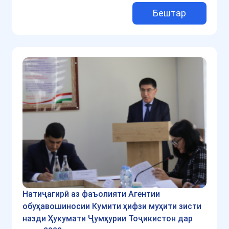
Бештар
Натиҷагирӣ аз фаъолияти Агентии
обуҳавошиносии Кумити ҳифзи муҳити зисти
назди Ҳукумати Ҷумҳурии Тоҷикистон дар