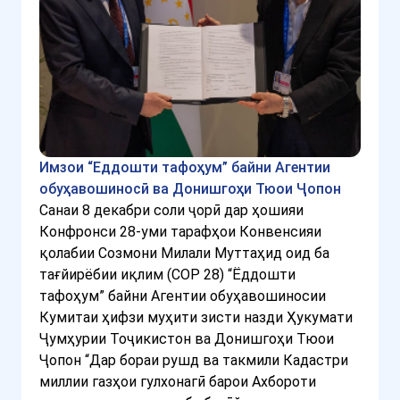
Имзои “Еддошти тафоҳум” байни Агентии
обуҳавошиносӣ ва Донишгоҳи Тюои Ҷопон
Санаи 8 декабри соли ҷорӣ дар ҳошияи
Конфронси 28-уми тарафҳои Конвенсияи
қолабии Созмони Милали Муттаҳид оид ба
тағйирёбии иқлим (СОР 28) “Ёддошти
тафоҳум” байни Агентии обуҳавошиносии
Кумитаи ҳифзи муҳити зисти назди Ҳукумати
Ҷумҳурии Тоҷикистон ва Донишгоҳи Тюои
Ҷопон “Дар бораи рушд ва такмили Кадастри
миллии газҳои гулхонагӣ барои Ахбороти