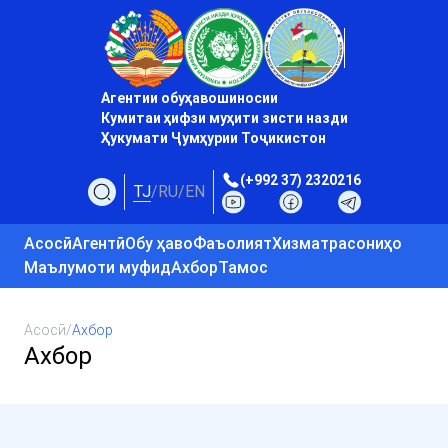
Агентии обуҳавошиносии
Кумитаи ҳифзи муҳити зисти назди
Ҳукумати Ҷумҳурии Тоҷикистон
(+992 37) 2320216
TJ
/
RU
/
EN
Асосӣ
Агентӣ
Обу ҳаво
Фаъолият
Хизматрасониҳо
Маълумоти муфид
Ахбор
Тамос
Асосӣ
/
Ахбор
Ахбор