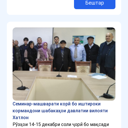
Бештар
Семинар-машварати корӣ бо иштироки
кормандони шабакаҳои давлатии вилояти
Хатлон
Рӯзҳои 14-15 декабри соли ҷорӣ бо мақсади