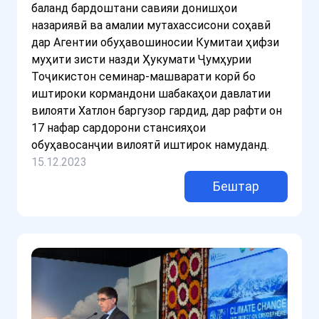
баланд бардоштани савияи донишҳои
назариявӣ ва амалии мутахассисони соҳавӣ
дар Агентии обуҳавошиносии Кумитаи ҳифзи
муҳити зисти назди Ҳукумати Ҷумҳурии
Тоҷикистон семинар-машварати корӣ бо
иштироки кормандони шабакаҳои давлатии
вилояти Хатлон баргузор гардид, дар рафти он
17 нафар сардорони стансияҳои
обуҳавосанҷии вилоятӣ иштирок намуданд.
15.12.2023
Бештар