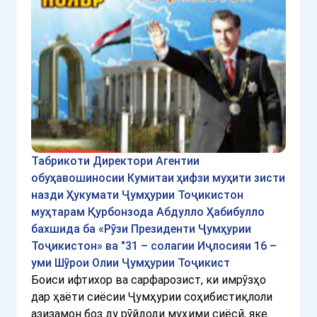
Табрикоти Директори Агентии
обуҳавошиносии Кумитаи ҳифзи муҳити зисти
назди Ҳукумати Ҷумҳурии Тоҷикистон
муҳтарам Қурбонзода Абдулло Ҳабибулло
бахшида ба «Рӯзи Президенти Ҷумҳурии
Тоҷикистон» ва "31 – солагии Иҷлосияи 16 –
уми Шӯрои Олии Ҷумҳурии Тоҷикист
Боиси ифтихор ва сарфарозист, ки имрӯзҳо
дар ҳаёти сиёсии Ҷумҳурии соҳибистиқлоли
азизамон боз ду рӯйдоди муҳими сиёсӣ, яке