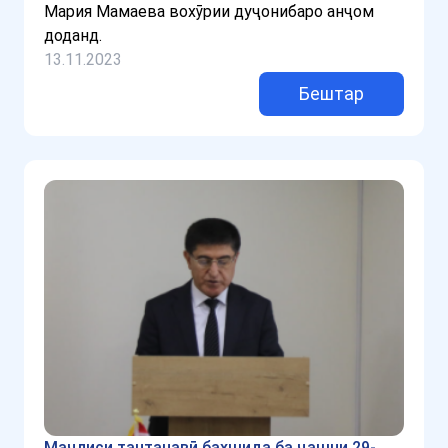
Мария Мамаева вохӯрии дуҷонибаро анҷом
доданд.
13.11.2023
Бештар
Маҷлиси тантанавӣ бахшида ба ҷашни 29-