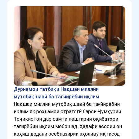
Дурнамои татбиқи Нақшаи миллии
мутобиқшавӣ ба тағйирёбии иқлим
Нақшаи миллии мутобиқшавӣ ба тағйирёбии
иқлим як роҳнамои стратегӣ барои Ҷумҳурии
Тоҷикистон дар самти пешгирии оқибатҳои
тағирёбии иқлим мебошад. Ҳадафи асосии он
коҳиш додани осебпазирии аҳоливу иқтисод