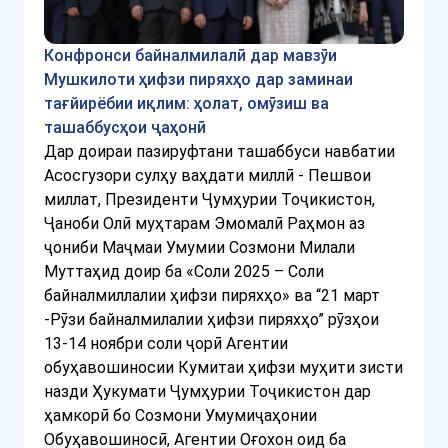
Конфронси байналмилалӣ дар мавзӯи
Мушкилоти ҳифзи пиряхҳо дар заминаи
тағйирёбии иқлим: ҳолат, омӯзиш ва
ташаббусҳои ҷаҳонӣ
Дар доираи пазируфтани ташаббуси навбатии
Асосгузори сулҳу ваҳдати миллӣ - Пешвои
миллат, Президенти Ҷумҳурии Тоҷикистон,
Ҷаноби Олӣ муҳтарам Эмомалӣ Раҳмон аз
ҷониби Маҷмаи Умумии Созмони Милали
Муттаҳид доир ба «Соли 2025 – Соли
байналмиллалии ҳифзи пиряхҳо» ва “21 март
-Рӯзи байналмилалии ҳифзи пиряхҳо” рӯзҳои
13-14 ноябри соли ҷорӣ Агентии
обуҳавошиносии Кумитаи ҳифзи муҳити зисти
назди Ҳукумати Ҷумҳурии Тоҷикистон дар
ҳамкорӣ бо Созмони Умумиҷаҳонии
Обуҳавошиносӣ, Агентии Оғохон оид ба