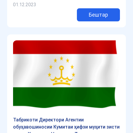
01.12.2023
Бештар
Табрикоти Директори Агентии
обуҳавошиносии Кумитаи ҳифзи муҳити зисти