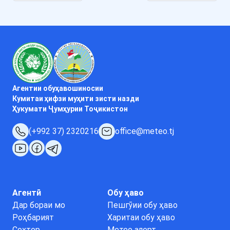
Агентии обуҳавошиносии
Кумитаи ҳифзи муҳити зисти назди
Ҳукумати Ҷумҳурии Тоҷикистон
(+992 37) 2320216
office@meteo.tj
Агентӣ
Обу ҳаво
Дар бораи мо
Пешгӯии обу ҳаво
Роҳбарият
Харитаи обу ҳаво
Сохтор
Метео алерт