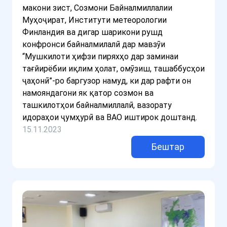
макони зист, Созмони Байналмиллалии
Муҳоҷират, Институти метеорологии
Финландия ва дигар шарикони рушд
конфронси байналмилалӣ дар мавзӯи
“Мушкилоти ҳифзи пиряхҳо дар заминаи
тағйирёбии иқлим ҳолат, омӯзиш, ташаббусҳои
ҷаҳонӣ”-ро баргузор намуд, ки дар рафти он
намояндагони як қатор созмон ва
ташкилотҳои байналмиллалӣ, вазорату
идораҳои ҷумҳурӣ ва ВАО иштирок доштанд.
15.11.2023
Бештар