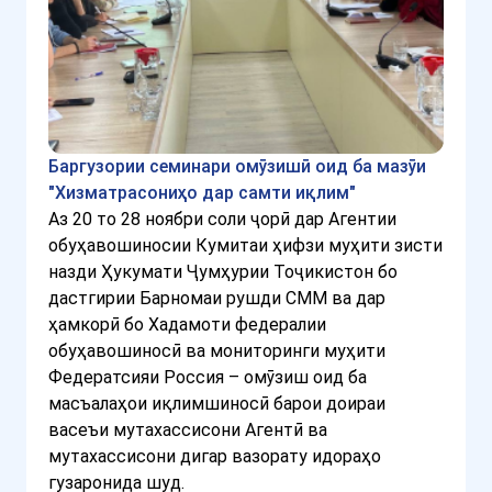
Баргузории семинари омӯзишӣ оид ба мазӯи
"Хизматрасониҳо дар самти иқлим"
Аз 20 то 28 ноябри соли ҷорӣ дар Агентии
обуҳавошиносии Кумитаи ҳифзи муҳити зисти
назди Ҳукумати Ҷумҳурии Тоҷикистон бо
дастгирии Барномаи рушди СММ ва дар
ҳамкорӣ бо Хадамоти федералии
обуҳавошиносӣ ва мониторинги муҳити
Федератсияи Россия – омӯзиш оид ба
масъалаҳои иқлимшиносӣ барои доираи
васеъи мутахассисони Агентӣ ва
мутахассисони дигар вазорату идораҳо
гузаронида шуд.