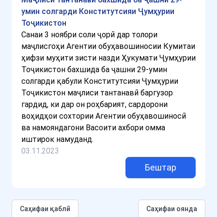
умин солгарди Конститутсияи Ҷумҳурии
Тоҷикистон
Санаи 3 ноябри соли ҷорӣ дар толори
маҷлисгоҳи Агентии обуҳавошиносии Кумитаи
ҳифзи муҳити зисти назди Ҳукумати Ҷумҳурии
Тоҷикистон бахшида ба ҷашни 29-умин
солгарди қабули Конститутсияи Ҷумҳурии
Тоҷикистон маҷлиси тантанавӣ баргузор
гардид, ки дар он роҳбарият, сардорони
воҳидҳои сохтории Агентии обуҳавошиносӣ
ва намояндагони Васоити ахбори омма
иштирок намуданд.
03.11.2023
Бештар
Cаҳифаи қаблӣ
Саҳифаи оянда