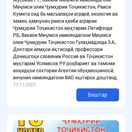
Маҷлиси олии Ҷумҳурии Тоҷикистон, Раиси
Кумита оид ба масъалаҳои аграрӣ, экология ва
замин, ҳамчунин раиси ҳизби аграрии
Ҷумҳурии Тоҷикистон муҳтарам Латифзода
Р.Б, Вакили Маҷлиси намояндагони Маҷлиси
олии Ҷумҳурии Тоҷикистон Гулаҳмадзода З.А.,
Доктори илмҳои иқтисодӣ, профессори
Донишгоҳи словянии Россия ва Тоҷикистон
муҳтарам Услмасов Р.У. роҳбарият ва тамоми
воҳидҳои сохтории Агентии обуҳавошиносӣ,
инчунин намояндагони ВАО иштирок доштанд.
17.11.2023
Бештар