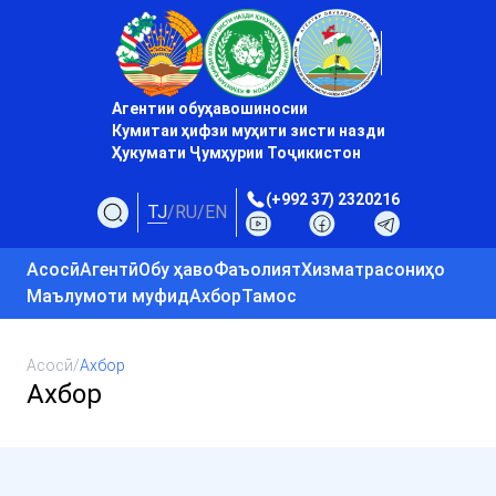
Агентии обуҳавошиносии
Кумитаи ҳифзи муҳити зисти назди
Ҳукумати Ҷумҳурии Тоҷикистон
(+992 37) 2320216
TJ
/
RU
/
EN
Асосӣ
Агентӣ
Обу ҳаво
Фаъолият
Хизматрасониҳо
Маълумоти муфид
Ахбор
Тамос
Асосӣ
/
Ахбор
Ахбор