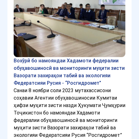
Вохӯрӣ бо намояндаи Хадамоти федералии
обуҳавошиносӣ ва мониторинги муҳити зисти
Вазорати захираҳои табиӣ ва экологияи
Федератсияи Русия - “Росгидромет”
Санаи 8 ноябри соли 2023 мутахассисони
соҳавии Агентии обуҳавошиносии Кумитаи
ҳифзи муҳити зисти назди Ҳукумати Ҷумҳурии
Тоҷикистон бо намояндаи Хадамоти
федералии обуҳавошиносӣ ва мониторинги
муҳити зисти Вазорати захираҳои табиӣ ва
экологияи Федератсияи Русия “Росгидромет”