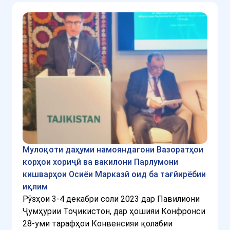
Мулоқоти даҳуми намояндагони Вазоратҳои
корҳои хориҷӣ ва вакилони Парлумони
кишварҳои Осиёи Марказӣ оид ба тағйирёбии
иқлим
Рӯзҳои 3-4 декабри соли 2023 дар Павилиони
Ҷумҳурии Тоҷикистон, дар ҳошияи Конфронси
28-уми тарафҳои Конвенсияи қолабии