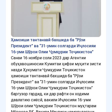
Ҳамоиши тантанавӣ бахшида ба “Рӯзи
Президент” ва “31-умин солгарди Иҷлосияи
16-уми Шӯрои Олии Ҷумҳурии Тоҷикистон”
Санаи 16 ноябри соли 2023 дар Агентии
обуҳавошиносии Кумитаи ҳифзи муҳити зисти
назди Ҳукумати Ҷумҳурии Тоҷикистон
ҳамоиши тантанавӣ бахшида ба “Рӯзи
Президент” ва “31-умин солгарди Иҷлосияи
16-уми Шӯрои Олии Ҷумҳурии Тоҷикистон”
баргузор гардид, ки дар рафти он ходими
давлатию сиёсӣ, вакили Иҷлосияи 16-уми
Шӯрои олии Ҷумҳурии Тоҷикистон муҳтарам
Мўсоева Р.Ғ., Вакили Маҷлиси намояндагони