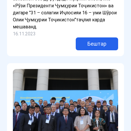
«Рӯзи Президенти Ҷумҳурии Тоҷикистон» ва
дигаре "31 – солагии Иҷлосияи 16 – уми Шӯрои
Олии Ҷумҳурии Тоҷикистон"таҷлил карда
мешаванд.
16.11.2023
Бештар