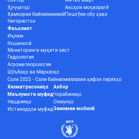
Ҳуҷҷатҳо
Аксҳои моҳворагӣ
Ҳамкории байналмилалӣ
Пешгӯии обу ҳаво
Нигористон
Фаъолият
Иқлим
Яхшиносӣ
Мониторинги муҳити зист
Гидрология
Агрометеорология
Шӯъбаҳо ва Марказҳо
Соли 2025 - Соли байналмиллалии ҳифзи пиряхҳо
Хизматрасониҳо
Ахбор
Маълумоти муфид
Чорабиниҳо
Нашрияҳо
Озмунҳо
Замимаи мобилӣ
Истинодҳои муфид