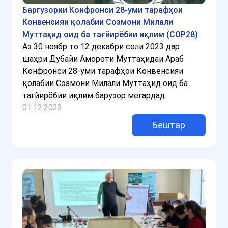
Баргузории Конфронси 28-уми тарафҳои
Конвенсияи қолабии Созмони Милали
Муттаҳид оид ба тағйирёбии иқлим (COP28)
Аз 30 ноябр то 12 декабри соли 2023 дар
шаҳри Дубайи Амороти Муттаҳидаи Араб
Конфронси 28-уми тарафҳои Конвенсияи
қолабии Созмони Милали Муттаҳид оид ба
тағйирёбии иқлим барузор мегардад.
01.12.2023
Бештар