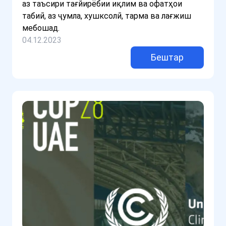
аз таъсири тағйирёбии иқлим ва офатҳои
табиӣ, аз ҷумла, хушксолӣ, тарма ва лағжиш
мебошад.
04.12.2023
Бештар