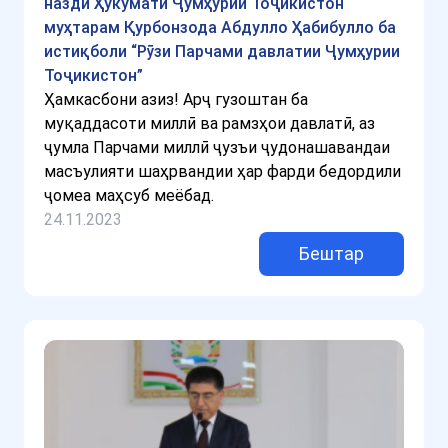
назди Ҳукумати Ҷумҳурии Тоҷикистон
муҳтарам Қурбонзода Абдулло Ҳабибулло ба
истиқболи “Рӯзи Парчами давлатии Ҷумҳурии
Тоҷикистон”
Ҳамкасбони азиз! Арҷ гузоштан ба
муқаддасоти миллӣ ва рамзҳои давлатӣ, аз
ҷумла Парчами миллӣ ҷузъи ҷудонашавандаи
масъулияти шаҳрвандии ҳар фарди бедордили
ҷомеа маҳсуб меёбад.
24.11.2023
Бештар