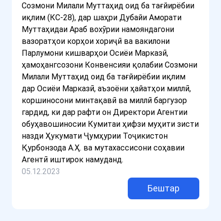
Созмони Милали Муттаҳид оид ба тағйирёбии
иқлим (КС-28), дар шаҳри Дубайи Аморати
Муттаҳидаи Араб вохӯрии намояндагони
вазоратҳои корҳои хориҷӣ ва вакилони
Парлумони кишварҳои Осиёи Марказӣ,
ҳамоҳангсозони Конвенсияи қолабии Созмони
Милали Муттаҳид оид ба тағйирёбии иқлим
дар Осиёи Марказӣ, аъзоёни ҳайатҳои миллӣ,
коршиносони минтақавӣ ва миллӣ баргузор
гардид, ки дар рафти он Директори Агентии
обуҳавошиносии Кумитаи ҳифзи муҳити зисти
назди Ҳукумати Ҷумҳурии Тоҷикистон
Қурбонзода А.Ҳ. ва мутахассисони соҳавии
Агентӣ иштирок намуданд.
05.12.2023
Бештар