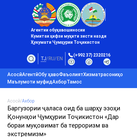
Агентии обуҳавошиносии
Кумитаи ҳифзи муҳити зисти назди
Ҳукумати Ҷумҳурии Тоҷикистон
(+992 37) 2320216
TJ
/
RU
/
EN
Асосӣ
Агентӣ
Обу ҳаво
Фаъолият
Хизматрасониҳо
Маълумоти муфид
Ахбор
Тамос
Асосӣ
/
Ахбор
Баргузории ҷаласа оид ба шарҳу эзоҳи
Қонунҳои Ҷумҳурии Тоҷикистон «Дар
бораи муқовимат ба терроризм ва
экстремизм»