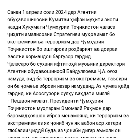
Санаи 1 апрели соли 2024 дар Агентии
обуҳавошиносии Кумитаи ҳифзи муҳити зисти
назди Ҳукумати Ҷумҳурии Тоҷикистон ҷаласа
ҷиҳати амалисозии Стратегияи муқовимат бо
экстремизм ва терроризм дар Ҷумҳурии
Тоҷикистон бо иштироки роҳбарият ва доираи
васеъи кормандон баргузор гардид.
Ҷаласаро бо сухани ифтитоҳӣ муовини директори
Агентии обуҳавошиносӣ Байдуллоева Ҷ.А. оғоз
намуда, оид ба терроризм ва экстремизм, таъсири
он ба ҷомеъа ибрози назар намуданд. Аз ҷумла қайд
гардид, ки Асосгузори сулҳу ваҳдати миллӣ
- Пешвои миллат, Президенти Ҷумҳурии
Тоҷикистон муҳтарам Эмомалӣ Раҳмон дар
баромадҳояшон иброз менамоянд, ки терроризм ва
экстремизм аз як ҷониб чун як вабои аср хатари
глобалии ҷиддӣ буда, аз ҷониби дигар аъмоли он
гувоҳ аст, ки террорист ватан, миллат ва дину