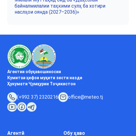
байналмилалии таҳкими сулҳ ба хотири
наслҳои оянда (2027–2036)»
Агентии обуҳавошиносии
Кумитаи ҳифзи муҳити зисти назди
Ҳукумати Ҷумҳурии Тоҷикистон
(+992 37) 2320216
office@meteo.tj
Агентӣ
Обу ҳаво