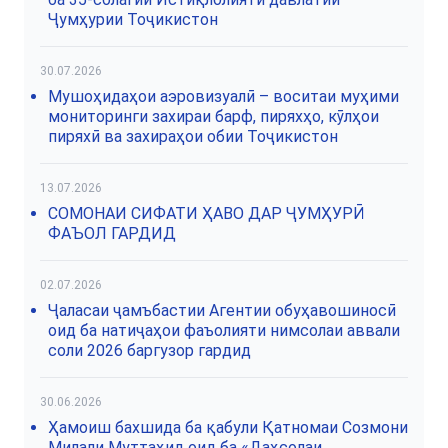
Ҷумҳурии Тоҷикистон
30.07.2026
Мушоҳидаҳои аэровизуалӣ – воситаи муҳими
мониторинги захираи барф, пиряхҳо, кӯлҳои
пиряхӣ ва захираҳои обии Тоҷикистон
13.07.2026
СОМОНАИ СИФАТИ ҲАВО ДАР ҶУМҲУРӢ
ФАЪОЛ ГАРДИД
02.07.2026
Ҷаласаи ҷамъбастии Агентии обуҳавошиносӣ
оид ба натиҷаҳои фаъолияти нимсолаи аввали
соли 2026 баргузор гардид
30.06.2026
Ҳамоиш бахшида ба қабули Қатномаи Созмони
Милали Муттаҳид оид ба «Даҳсолаи