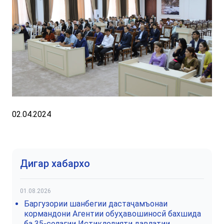
02.04.2024
Дигар хабархо
01.08.2026
Баргузории шанбегии дастаҷамъонаи
кормандони Агентии обуҳавошиносӣ бахшида
ба 35-солагии Истиқлолияти давлатии