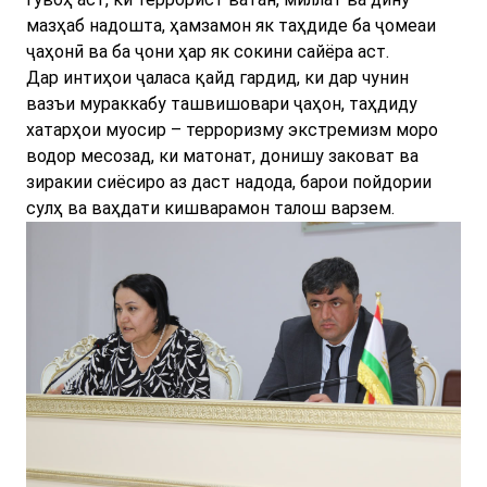
мазҳаб надошта, ҳамзамон як таҳдиде ба ҷомеаи
ҷаҳонӣ ва ба ҷони ҳар як сокини сайёра аст.
Дар интиҳои ҷаласа қайд гардид, ки дар чунин
вазъи мураккабу ташвишовари ҷаҳон, таҳдиду
хатарҳои муосир – терроризму экстремизм моро
водор месозад, ки матонат, донишу заковат ва
зиракии сиёсиро аз даст надода, барои пойдории
сулҳ ва ваҳдати кишварамон талош варзем.