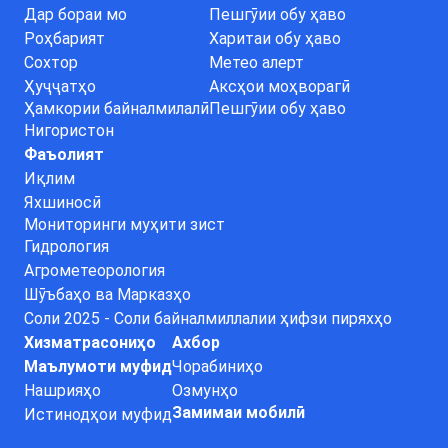
Дар бораи мо
Пешгӯии обу ҳаво
Роҳбарият
Харитаи обу ҳаво
Сохтор
Метео алерт
Ҳуҷҷатҳо
Аксҳои моҳворагӣ
Ҳамкории байналмилалӣ
Пешгӯии обу ҳаво
Нигористон
Фаъолият
Иқлим
Яхшиносӣ
Мониторинги муҳити зист
Гидрология
Агрометеорология
Шӯъбаҳо ва Марказҳо
Соли 2025 - Соли байналмиллалии ҳифзи пиряхҳо
Хизматрасониҳо
Ахбор
Маълумоти муфид
Чорабиниҳо
Нашрияҳо
Озмунҳо
Замимаи мобилӣ
Истинодҳои муфид