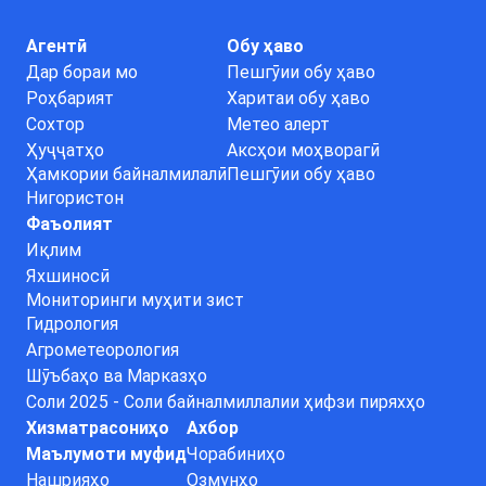
Агентӣ
Обу ҳаво
Дар бораи мо
Пешгӯии обу ҳаво
Роҳбарият
Харитаи обу ҳаво
Сохтор
Метео алерт
Ҳуҷҷатҳо
Аксҳои моҳворагӣ
Ҳамкории байналмилалӣ
Пешгӯии обу ҳаво
Нигористон
Фаъолият
Иқлим
Яхшиносӣ
Мониторинги муҳити зист
Гидрология
Агрометеорология
Шӯъбаҳо ва Марказҳо
Соли 2025 - Соли байналмиллалии ҳифзи пиряхҳо
Хизматрасониҳо
Ахбор
Маълумоти муфид
Чорабиниҳо
Нашрияҳо
Озмунҳо