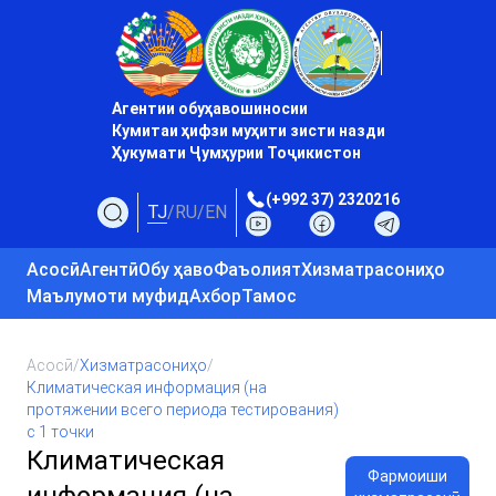
Агентии обуҳавошиносии
Кумитаи ҳифзи муҳити зисти назди
Ҳукумати Ҷумҳурии Тоҷикистон
(+992 37) 2320216
TJ
/
RU
/
EN
Асосӣ
Агентӣ
Обу ҳаво
Фаъолият
Хизматрасониҳо
Маълумоти муфид
Ахбор
Тамос
Асосӣ
/
Хизматрасониҳо
/
Климатическая информация (на
протяжении всего периода тестирования)
с 1 точки
Климатическая
Фармоиши