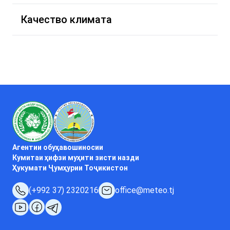
Качество климата
Агентии обуҳавошиносии
Кумитаи ҳифзи муҳити зисти назди
Ҳукумати Ҷумҳурии Тоҷикистон
(+992 37) 2320216
office@meteo.tj