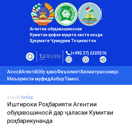
Агентии обуҳавошиносии
Кумитаи ҳифзи муҳити зисти назди
Ҳукумати Ҷумҳурии Тоҷикистон
(+992 37) 2320216
TJ
/
RU
/
EN
Асосӣ
Агентӣ
Обу ҳаво
Фаъолият
Хизматрасониҳо
Маълумоти муфид
Ахбор
Тамос
Асосӣ
/
Ахбор
Иштироки Роҳбарияти Агентии
обуҳавошиносӣ дар ҷаласаи Кумитаи
роҳбарикунанда