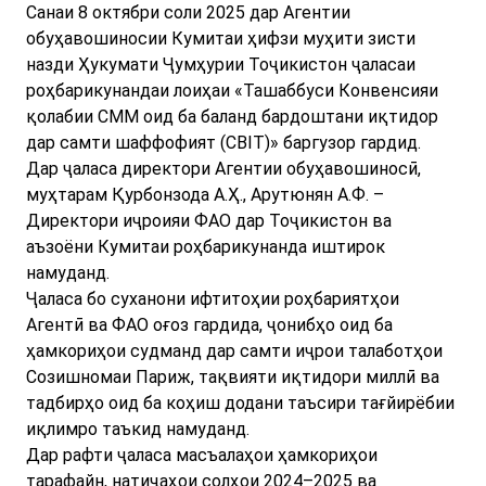
Санаи 8 октябри соли 2025 дар Агентии
обуҳавошиносии Кумитаи ҳифзи муҳити зисти
назди Ҳукумати Ҷумҳурии Тоҷикистон ҷаласаи
роҳбарикунандаи лоиҳаи «Ташаббуси Конвенсияи
қолабии СММ оид ба баланд бардоштани иқтидор
дар самти шаффофият (CBIT)» баргузор гардид.
Дар ҷаласа директори Агентии обуҳавошиносӣ,
муҳтарам Қурбонзода А.Ҳ., Арутюнян А.Ф. –
Директори иҷроияи ФАО дар Тоҷикистон ва
аъзоёни Кумитаи роҳбарикунанда иштирок
намуданд.
Ҷаласа бо суханони ифтитоҳии роҳбариятҳои
Агентӣ ва ФАО оғоз гардида, ҷонибҳо оид ба
ҳамкориҳои судманд дар самти иҷрои талаботҳои
Созишномаи Париж, тақвияти иқтидори миллӣ ва
тадбирҳо оид ба коҳиш додани таъсири тағйирёбии
иқлимро таъкид намуданд.
Дар рафти ҷаласа масъалаҳои ҳамкориҳои
тарафайн, натиҷаҳои солҳои 2024–2025 ва