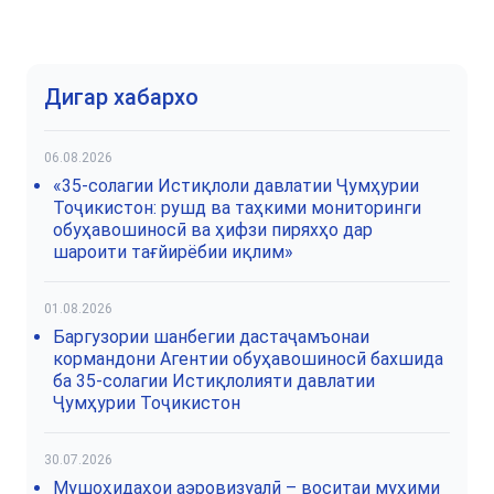
Дигар хабархо
06.08.2026
«35-солагии Истиқлоли давлатии Ҷумҳурии
Тоҷикистон: рушд ва таҳкими мониторинги
обуҳавошиносӣ ва ҳифзи пиряхҳо дар
шароити тағйирёбии иқлим»
01.08.2026
Баргузории шанбегии дастаҷамъонаи
кормандони Агентии обуҳавошиносӣ бахшида
ба 35-солагии Истиқлолияти давлатии
Ҷумҳурии Тоҷикистон
30.07.2026
Мушоҳидаҳои аэровизуалӣ – воситаи муҳими