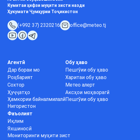
Кумитаи ҳифзи муҳити зисти назди
Ҳукумати Ҷумҳурии Тоҷикистон
(+992 37) 2320216
office@meteo.tj
Агентӣ
Обу ҳаво
Дар бораи мо
Пешгӯии обу ҳаво
Роҳбарият
Харитаи обу ҳаво
Сохтор
Метео алерт
Ҳуҷҷатҳо
Аксҳои моҳворагӣ
Ҳамкории байналмилалӣ
Пешгӯии обу ҳаво
Нигористон
Фаъолият
Иқлим
Яхшиносӣ
Мониторинги муҳити зист