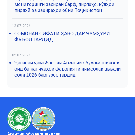
мониторинги захираи барф, пиряхҳо, кӯлҳои
пиряхӣ ва захираҳои обии Тоҷикистон
13.07.2026
СОМОНАИ СИФАТИ ҲАВО ДАР ҶУМҲУРӢ
ФАЪОЛ ГАРДИД
02.07.2026
Ҷаласаи ҷамъбастии Агентии обуҳавошиносӣ
оид ба натиҷаҳои фаъолияти нимсолаи аввали
соли 2026 баргузор гардид
Агентии обуҳавошиносии