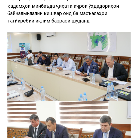
қадамҳои минбаъда ҷиҳати иҷрои ӯҳдадориҳои
байналмилалии кишвар оид ба масъалаҳои
тағйирёбии иқлим баррасӣ шуданд.