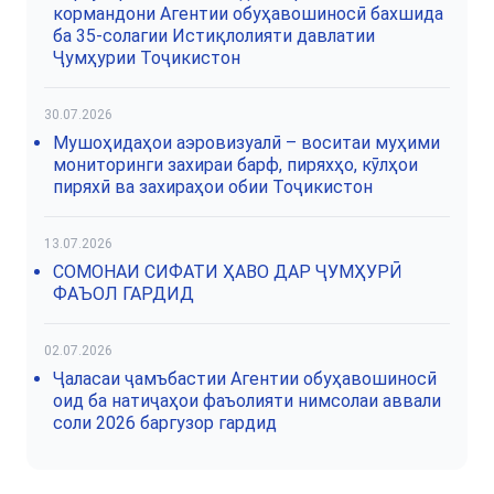
кормандони Агентии обуҳавошиносӣ бахшида
ба 35-солагии Истиқлолияти давлатии
Ҷумҳурии Тоҷикистон
30.07.2026
Мушоҳидаҳои аэровизуалӣ – воситаи муҳими
мониторинги захираи барф, пиряхҳо, кӯлҳои
пиряхӣ ва захираҳои обии Тоҷикистон
13.07.2026
СОМОНАИ СИФАТИ ҲАВО ДАР ҶУМҲУРӢ
ФАЪОЛ ГАРДИД
02.07.2026
Ҷаласаи ҷамъбастии Агентии обуҳавошиносӣ
оид ба натиҷаҳои фаъолияти нимсолаи аввали
соли 2026 баргузор гардид