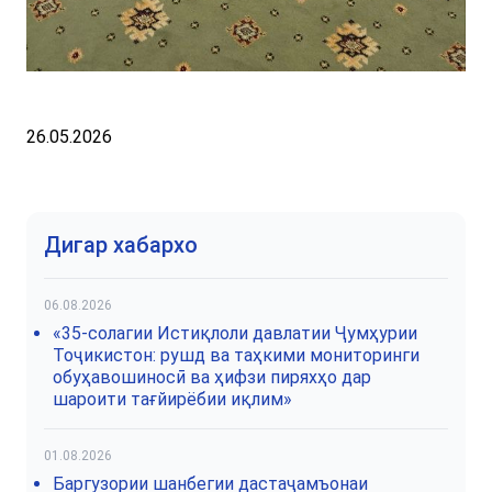
26.05.2026
Дигар хабархо
06.08.2026
«35-солагии Истиқлоли давлатии Ҷумҳурии
Тоҷикистон: рушд ва таҳкими мониторинги
обуҳавошиносӣ ва ҳифзи пиряхҳо дар
шароити тағйирёбии иқлим»
01.08.2026
Баргузории шанбегии дастаҷамъонаи