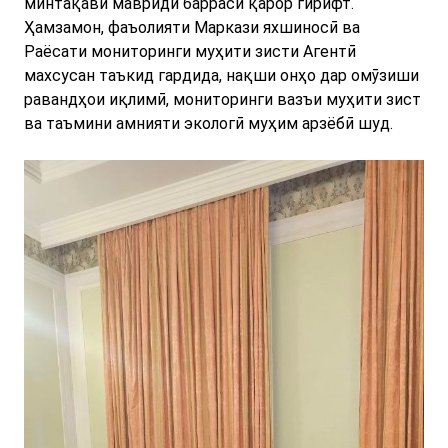
минтақавӣ мавриди баррасӣ қарор гирифт.
Ҳамзамон, фаъолияти Маркази яхшиносӣ ва
Раёсати мониторинги муҳити зисти Агентӣ
махсусан таъкид гардида, нақши онҳо дар омӯзиши
равандҳои иқлимӣ, мониторинги вазъи муҳити зист
ва таъмини амнияти экологӣ муҳим арзёбӣ шуд.