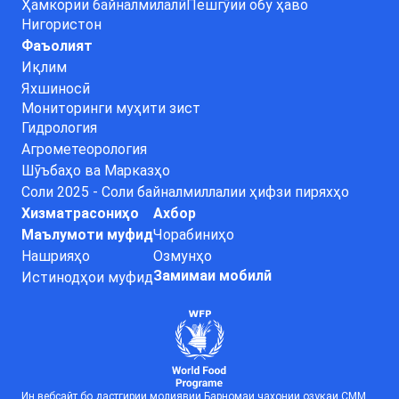
Ҳамкории байналмилалӣ
Пешгӯии обу ҳаво
Нигористон
Фаъолият
Иқлим
Яхшиносӣ
Мониторинги муҳити зист
Гидрология
Агрометеорология
Шӯъбаҳо ва Марказҳо
Соли 2025 - Соли байналмиллалии ҳифзи пиряхҳо
Хизматрасониҳо
Ахбор
Маълумоти муфид
Чорабиниҳо
Нашрияҳо
Озмунҳо
Замимаи мобилӣ
Истинодҳои муфид
Ин вебсайт бо дастгирии молиявии Барномаи ҷаҳонии озуқаи СММ