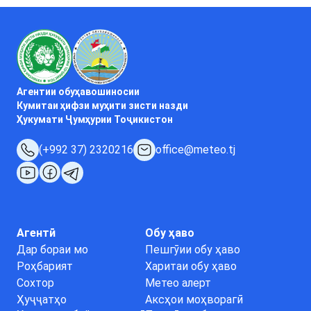
Агентии обуҳавошиносии
Кумитаи ҳифзи муҳити зисти назди
Ҳукумати Ҷумҳурии Тоҷикистон
(+992 37) 2320216
office@meteo.tj
Агентӣ
Обу ҳаво
Дар бораи мо
Пешгӯии обу ҳаво
Роҳбарият
Харитаи обу ҳаво
Сохтор
Метео алерт
Ҳуҷҷатҳо
Аксҳои моҳворагӣ