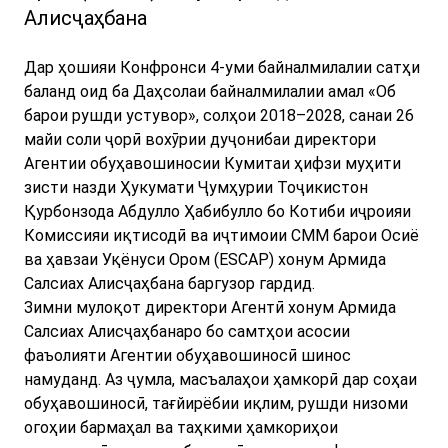
Алисҷаҳбана
Дар ҳошияи Конфронси 4-уми байналмилалии сатҳи
баланд оид ба Даҳсолаи байналмилалии амал «Об
барои рушди устувор», солҳои 2018–2028, санаи 26
майи соли ҷорӣ вохӯрии дуҷонибаи директори
Агентии обуҳавошиносии Кумитаи ҳифзи муҳити
зисти назди Ҳукумати Ҷумҳурии Тоҷикистон
Қурбонзода Абдулло Ҳабибулло бо Котиби иҷроияи
Комиссияи иқтисодӣ ва иҷтимоии СММ барои Осиё
ва ҳавзаи Уқёнуси Ором (ESCAP) хонум Армида
Салсиах Алисҷаҳбана баргузор гардид.
Зимни мулоқот директори Агентӣ хонум Армида
Салсиах Алисҷаҳбанаро бо самтҳои асосии
фаъолияти Агентии обуҳавошиносӣ шинос
намуданд. Аз ҷумла, масъалаҳои ҳамкорӣ дар соҳаи
обуҳавошиносӣ, тағйирёбии иқлим, рушди низоми
огоҳии бармаҳал ва таҳкими ҳамкориҳои