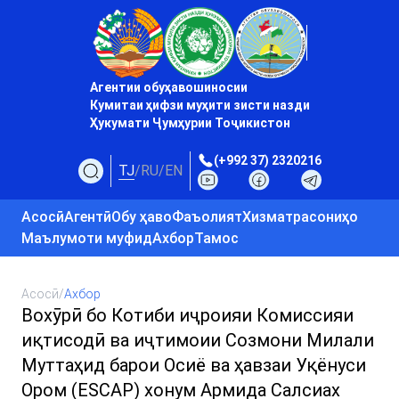
Агентии обуҳавошиносии
Кумитаи ҳифзи муҳити зисти назди
Ҳукумати Ҷумҳурии Тоҷикистон
(+992 37) 2320216
TJ
/
RU
/
EN
Асосӣ
Агентӣ
Обу ҳаво
Фаъолият
Хизматрасониҳо
Маълумоти муфид
Ахбор
Тамос
Асосӣ
/
Ахбор
Вохӯрӣ бо Котиби иҷроияи Комиссияи
иқтисодӣ ва иҷтимоии Созмони Милали
Муттаҳид барои Осиё ва ҳавзаи Уқёнуси
Ором (ESCAP) хонум Армида Салсиах