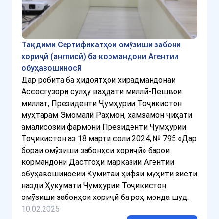
Тақдими Сертификатҳои омӯзиши забони
хориҷӣ (англисӣ) ба кормандони Агентии
обуҳавошиносӣ
Дар робита ба ҳидоятҳои хирадмандонаи
Ассосгузори сулҳу ваҳдати миллӣ-Пешвои
миллат, Президенти Ҷумҳурии Тоҷикистон
муҳтарам Эмомалӣ Раҳмон, ҳамзамон ҷиҳати
амалисозии фармони Президенти Ҷумҳурии
Тоҷикистон аз 18 марти соли 2024, № 795 «Дар
бораи омӯзиши забонҳои хориҷӣ» барои
кормандони Дастгоҳи марказии Агентии
обуҳавошиносии Кумитаи ҳифзи муҳити зисти
назди Ҳукумати Ҷумҳурии Тоҷикистон
омӯзиши забонҳои хориҷӣ ба роҳ монда шуд.
10.02.2025