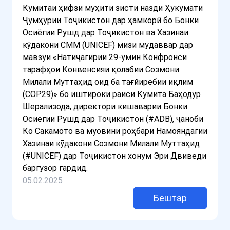
Кумитаи ҳифзи муҳити зисти назди Ҳукумати
Ҷумҳурии Тоҷикистон дар ҳамкорӣ бо Бонки
Осиёгии Рушд дар Тоҷикистон ва Хазинаи
кӯдакони СММ (UNICEF) мизи мудаввар дар
мавзуи «Натиҷагирии 29-умин Конфронси
тарафҳои Конвенсияи қолабии Созмони
Милали Муттаҳид оид ба тағйирёбии иқлим
(COP29)» бо иштироки раиси Кумита Баҳодур
Шерализода, директори кишаварии Бонки
Осиёгии Рушд дар Тоҷикистон (#ADB), ҷаноби
Ко Сакамото ва муовини роҳбари Намояндагии
Хазинаи кӯдакони Созмони Милали Муттаҳид
(#UNICEF) дар Тоҷикистон хонум Эри Двиведи
баргузор гардид.
05.02.2025
Бештар