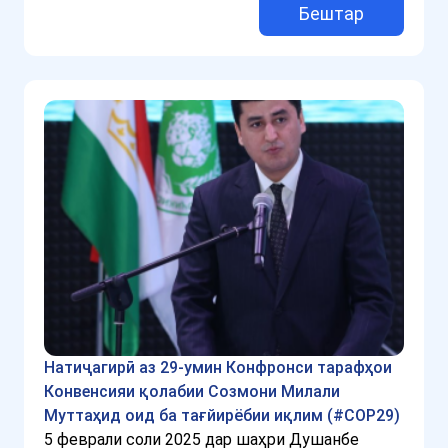
Бештар
Натиҷагирӣ аз 29-умин Конфронси тарафҳои
Конвенсияи қолабии Созмони Милали
Муттаҳид оид ба тағйирёбии иқлим (#COP29)
5 феврали соли 2025 дар шаҳри Душанбе