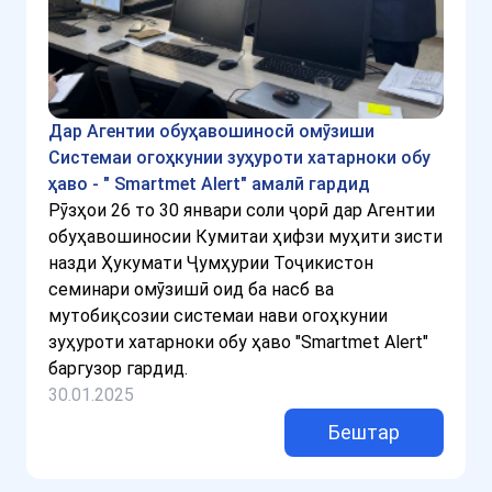
Дар Агентии обуҳавошиносӣ омӯзиши
Системаи огоҳкунии зуҳуроти хатарноки обу
ҳаво - " Smartmet Alert" амалӣ гардид
Рӯзҳои 26 то 30 январи соли ҷорӣ дар Агентии
обуҳавошиносии Кумитаи ҳифзи муҳити зисти
назди Ҳукумати Ҷумҳурии Тоҷикистон
семинари омӯзишӣ оид ба насб ва
мутобиқсозии системаи нави огоҳкунии
зуҳуроти хатарноки обу ҳаво "Smartmet Alert"
баргузор гардид.
30.01.2025
Бештар