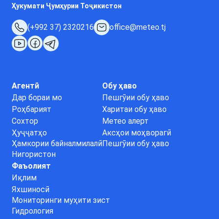
Ҳукумати Ҷумҳурии Тоҷикистон
(+992 37) 2320216
office@meteo.tj
Агентӣ
Обу ҳаво
Дар бораи мо
Пешгӯии обу ҳаво
Роҳбарият
Харитаи обу ҳаво
Сохтор
Метео алерт
Ҳуҷҷатҳо
Аксҳои моҳворагӣ
Ҳамкории байналмилалӣ
Пешгӯии обу ҳаво
Нигористон
Фаъолият
Иқлим
Яхшиносӣ
Мониторинги муҳити зист
Гидрология