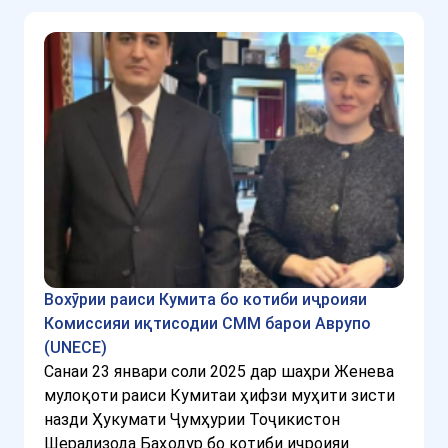
Вохӯрии раиси Кумита бо котиби иҷроияи
Комиссияи иқтисодии СММ барои Аврупо
(UNECE)
Санаи 23 январи соли 2025 дар шаҳри Женева
мулоқоти раиси Кумитаи ҳифзи муҳити зисти
назди Ҳукумати Ҷумҳурии Тоҷикистон
Шерализода Баҳодур бо котиби иҷроияи