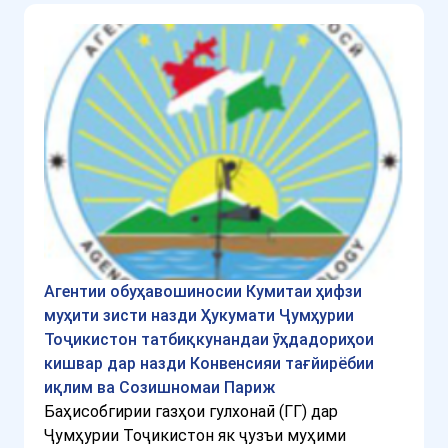
Агентии обуҳавошиносии Кумитаи ҳифзи
муҳити зисти назди Ҳукумати Ҷумҳурии
Тоҷикистон татбиқкунандаи ӯҳдадориҳои
кишвар дар назди Конвенсияи тағйирёбии
иқлим ва Созишномаи Париж
Баҳисобгирии газҳои гулхонаӣ (ГГ) дар
Ҷумҳурии Тоҷикистон як ҷузъи муҳими