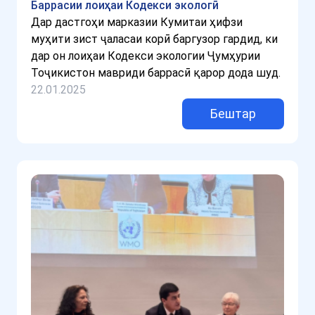
Баррасии лоиҳаи Кодекси экологӣ
Дар дастгоҳи марказии Кумитаи ҳифзи
муҳити зист ҷаласаи корӣ баргузор гардид, ки
дар он лоиҳаи Кодекси экологии Ҷумҳурии
Тоҷикистон мавриди баррасӣ қарор дода шуд.
22.01.2025
Бештар