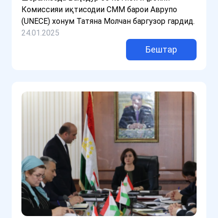
Комиссияи иқтисодии СММ барои Аврупо
(UNECE) хонум Татяна Молчан баргузор гардид.
24.01.2025
Бештар