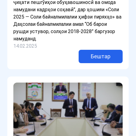
ҷиҳати пешгӯиҳои обуҳавошиносӣ ва омода
намудани кадрҳои соҳавӣ”, дар ҳошияи «Соли
2025 — Соли байналмилалии ҳифзи пиряхҳо» ва
Даҳсолаи байналмилалии амал “Об барои
рушди устувор, солҳои 2018-2028” баргузор
намуданд.
14.02.2025
Бештар