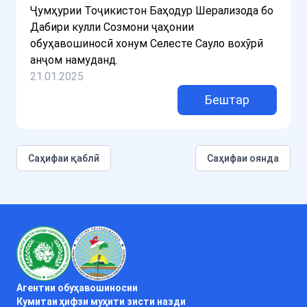
Ҷумҳурии Тоҷикистон Баҳодур Шерализода бо
Дабири кулли Созмони ҷаҳонии
обуҳавошиносӣ хонум Селесте Сауло вохӯрӣ
анҷом намуданд.
21.01.2025
Бештар
Cаҳифаи қаблӣ
Саҳифаи оянда
Агентии обуҳавошиносии
Кумитаи ҳифзи муҳити зисти назди