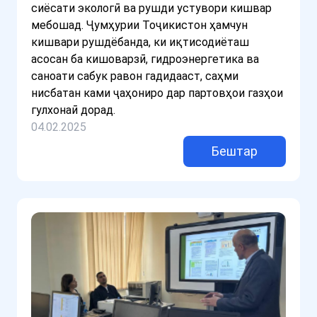
сиёсати экологӣ ва рушди устувори кишвар
мебошад. Ҷумҳурии Тоҷикистон ҳамчун
кишвари рушдёбанда, ки иқтисодиёташ
асосан ба кишоварзӣ, гидроэнергетика ва
саноати сабук равон гадидааст, саҳми
нисбатан ками ҷаҳониро дар партовҳои газҳои
гулхонаӣ дорад.
04.02.2025
Бештар