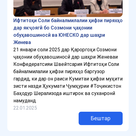
Ифтитоҳи Соли байналмилалии ҳифзи пиряхҳо
дар якҷоягӣ бо Созмони ҷаҳонии
обуҳавошиносӣ ва ЮНЕСКО дар шаҳри
Женева
21 январи соли 2025 дар Қароргоҳи Созмони
ҷаҳонии обуҳавошиносӣ дар шаҳри Женеваи
Конфедератсияи Швейтсария Ифтитоҳи Соли
байналмилалии ҳифзи пиряхҳо баргузор
гардид, ки дар он раиси Кумитаи ҳифзи муҳити
зисти назди Ҳукумати Ҷумҳурии #Тоҷикистон
Баҳодур Шерализода иштирок ва суханронӣ
намуданд.
22.01.2025
Бештар