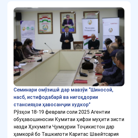
Семинари омӯзишӣ дар мавзӯи “Шиносоӣ,
насб, истифодабарӣ ва нигоҳдории
стансияҳои ҳавосанҷии худкор”
Рӯзҳои 18-19 феврали соли 2025 Агентии
обуҳавошиносии Кумитаи ҳифзи муҳити зисти
назди Ҳукумати Ҷумҳурии Тоҷикистон дар
ҳамкорӣ бо Ташкилоти Каритас Швейтсария