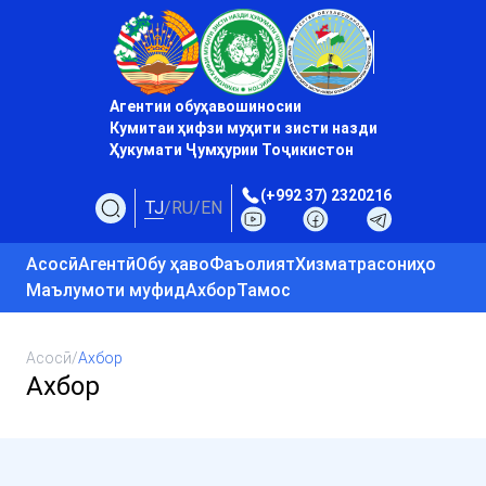
Агентии обуҳавошиносии
Кумитаи ҳифзи муҳити зисти назди
Ҳукумати Ҷумҳурии Тоҷикистон
(+992 37) 2320216
TJ
/
RU
/
EN
Асосӣ
Агентӣ
Обу ҳаво
Фаъолият
Хизматрасониҳо
Маълумоти муфид
Ахбор
Тамос
Асосӣ
/
Ахбор
Ахбор