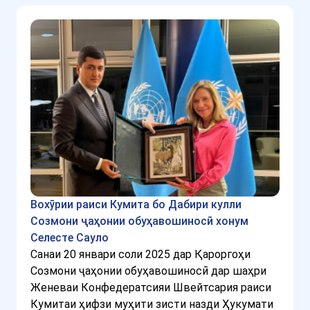
Вохӯрии раиси Кумита бо Дабири кулли
Созмони ҷаҳонии обуҳавошиносӣ хонум
Селесте Сауло
Санаи 20 январи соли 2025 дар Қароргоҳи
Созмони ҷаҳонии обуҳавошиносӣ дар шаҳри
Женеваи Конфедератсияи Швейтсария раиси
Кумитаи ҳифзи муҳити зисти назди Ҳукумати