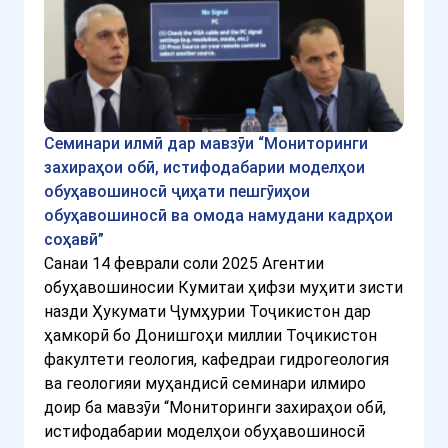
Семинари илмӣ дар мавзӯи “Мониторинги
захираҳои обӣ, истифодабарии моделҳои
обуҳавошиносӣ ҷиҳати пешгӯиҳои
обуҳавошиносӣ ва омода намудани кадрҳои
соҳавӣ”
Санаи 14 феврали соли 2025 Агентии
обуҳавошиносии Кумитаи ҳифзи муҳити зисти
назди Ҳукумати Ҷумҳурии Тоҷикистон дар
ҳамкорӣ бо Донишгоҳи миллии Тоҷикистон
факултети геология, кафедраи гидрогеология
ва геологияи муҳандисӣ семинари илмиро
доир ба мавзӯи “Мониторинги захираҳои обӣ,
истифодабарии моделҳои обуҳавошиносӣ