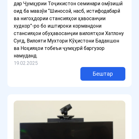
дар Ҷумҳурии Тоҷикистон семинари омӯзишӣ
оид ба мавзӯи “Шиносоӣ, насб, истифодабарӣ
ва нигоҳдории стансияҳои ҳавосанҷии
худкор”-ро бо иштироки кормандони
стансияҳои обуҳавосанҷии вилоятҳои Хатлону
Суғд, Вилояти Мухтори Кӯҳистони Бадахшон
ва Ноҳияҳои тобеъи ҷумҳурӣ баргузор
намуданд.
19.02.2025
Бештар