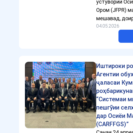
устувории Оси
Ором (JFPR) м
мешавад, доир
04.05.2026
Иштироки ро
Агентии обу
ҷаласаи Кум
роҳбарикуна
“Системаи м
пешгӯии сел
дар Осиёи М
(CARFFGS)”
Санаи 24 апре