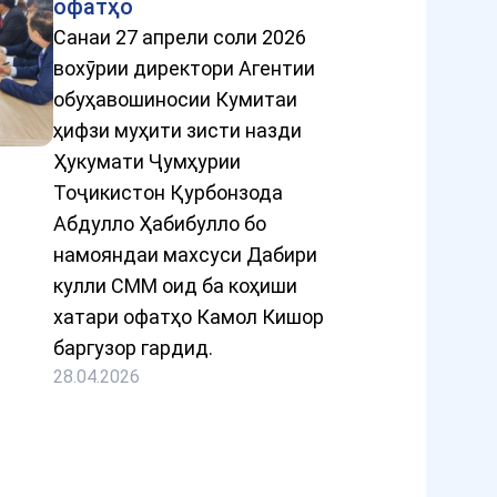
офатҳо
Санаи 27 апрели соли 2026
вохӯрии директори Агентии
обуҳавошиносии Кумитаи
ҳифзи муҳити зисти назди
Ҳукумати Ҷумҳурии
Тоҷикистон Қурбонзода
Абдулло Ҳабибулло бо
намояндаи махсуси Дабири
кулли СММ оид ба коҳиши
хатари офатҳо Камол Кишор
баргузор гардид.
28.04.2026