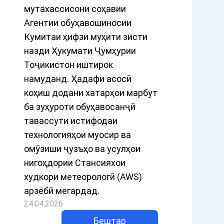
мутахассисони соҳавии
Агентии обуҳавошиносии
Кумитаи ҳифзи муҳити зисти
назди Ҳукумати Ҷумҳурии
Тоҷикистон иштирок
намуданд. Ҳадафи асосӣ
коҳиш додани хатарҳои марбут
ба зуҳуроти обуҳавосанҷӣ
тавассути истифодаи
технологияҳои муосир ва
омӯзиши ҷузъҳо ва усулҳои
нигоҳдории Стансияхои
худкори метеорологӣ (AWS)
арзёбӣ мегардад.
24.04.2026
Бештар