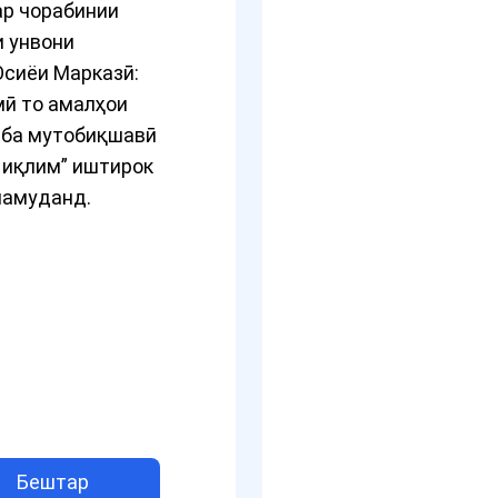
ар чорабинии
 унвони
Осиёи Марказӣ:
мӣ то амалҳои
 ба мутобиқшавӣ
 иқлим” иштирок
намуданд.
Бештар