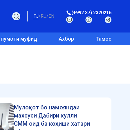
(+992 37) 2320216
TJ
/
RU
/
EN
лумоти муфид
Ахбор
Тамос
Мулоқот бо намояндаи
махсуси Дабири кулли
СММ оид ба коҳиши хатари