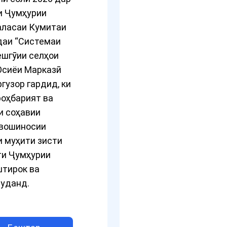
и Ҷумҳурии
аласаи Кумитаи
даи “Системаи
ешгӯии селҳои
Осиёи Марказӣ
гузор гардид, ки
роҳбарият ва
и соҳавии
авошиносии
 муҳити зисти
ти Ҷумҳурии
штирок ва
муданд.