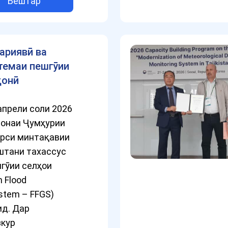
Бештар
ариявӣ ва
темаи пешгӯии
ҳонӣ
апрели соли 2026
тонаи Ҷумҳурии
урси минтақавии
штани тахассус
гӯии селҳои
h Flood
stem – FFGS)
ид. Дар
зкур