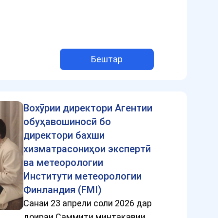
Бештар
Вохӯрии директори Агентии
обуҳавошиносӣ бо
директори бахши
хизматрасониҳои экспертӣ
ва метеорологии
Институти метеорологии
Финландия (FMI)
Санаи 23 апрели соли 2026 дар
доираи Саммити минтақавии