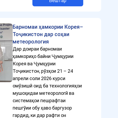
Бештар
Барномаи ҳамкории Корея–
Тоҷикистон дар соҳаи
метеорология
Дар доираи барномаи
ҳамкориҳо байни Ҷумҳурии
Корея ва Ҷумҳурии
Тоҷикистон, рӯзҳои 21 – 24
апрели соли 2026 курси
омӯзишӣ оид ба технологияҳои
мушоҳидаи метеорологӣ ва
системаҳои пешрафтаи
пешгӯии обу ҳаво баргузор
гардид, ки дар рафти он