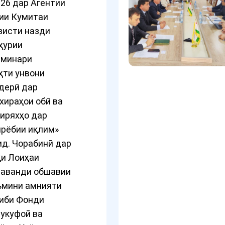
026 дар Агентии
ии Кумитаи
зисти назди
ҳурии
еминари
ҳти унвони
дерӣ дар
хираҳои обӣ ва
иряхҳо дар
ирёбии иқлим»
ид. Чорабинӣ дар
қи Лоиҳаи
раванди обшавии
ъмини амнияти
ниби Фонди
укуфоӣ ва