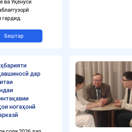
ё ва Уқёнуси
аблағгузорӣ
 гардид.
Бештар
ҳбарияти
ҳавшиносӣ дар
итаи
ндаи
интақавии
ҳои ногаҳонӣ
арказӣ
ли соли 2026 дар