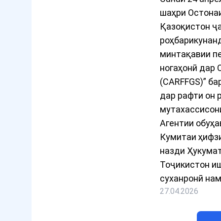
шаҳри Остона
Қазоқистон ҷ
роҳбарикунан
минтақавии п
ногаҳонӣ дар 
(CARFFGS)” бар
дар рафти он 
мутахассисон
Агентии обуҳ
Кумитаи ҳифзи
назди Ҳукума
Тоҷикистон и
суханронӣ на
27.04.2026