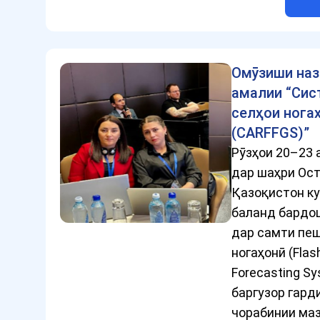
Омӯзиши наз
амалии “Сис
селҳои нога
(CARFFGS)”
Рӯзҳои 20–23 
дар шаҳри Ос
Қазоқистон к
баланд бардо
дар самти пеш
ногаҳонӣ (Flas
Forecasting Sy
баргузор гард
чорабинии ма