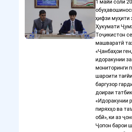
1 майи соли 2
обуҳавошинос
ҳифзи муҳити 
Ҳукумати Ҷум
Тоҷикистон с
машваратӣ та
«Ҷанбаҳои ген
идоракунии за
мониторинги п
шароити тағй
баргузор гард
доираи татби
«Идоракунии 
пиряхҳо ва та
обӣ», ки аз ҷо
Ҷопон барои ш