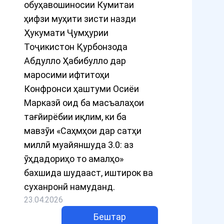
обуҳавошиносии Кумитаи
ҳифзи муҳити зисти назди
Ҳукумати Ҷумҳурии
Тоҷикистон Қурбонзода
Абдулло Ҳабибулло дар
маросими ифтитоҳи
Конфронси ҳаштуми Осиёи
Марказӣ оид ба масъалаҳои
тағйирёбии иқлим, ки ба
мавзӯи «Саҳмҳои дар сатҳи
миллӣ муайяншуда 3.0: аз
ӯҳдадориҳо то амалҳо»
бахшида шудааст, иштирок ва
суханронӣ намуданд.
23.04.2026
Бештар