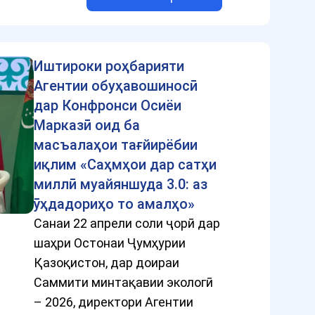
Иштироки роҳбарияти
Агентии обуҳавошиносӣ
дар Конфронси Осиёи
Марказӣ оид ба
масъалаҳои тағйирёбии
иқлим «Саҳмҳои дар сатҳи
миллӣ муайяншуда 3.0: аз
ӯҳдадориҳо то амалҳо»
Санаи 22 апрели соли ҷорӣ дар
шаҳри Остонаи Ҷумҳурии
Қазоқистон, дар доираи
Саммити минтақавии экологӣ
– 2026, директори Агентии