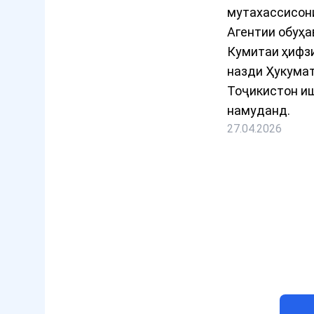
мутахассисон
Агентии обуҳ
Кумитаи ҳифзи
назди Ҳукума
Тоҷикистон и
намуданд.
27.04.2026