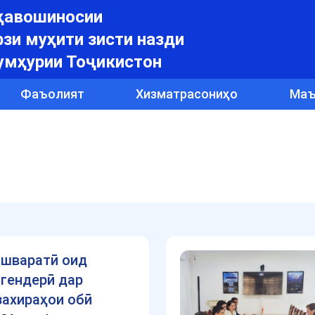
уҳавошиносии
зи муҳити зисти назди
умҳурии Тоҷикистон
Фаъолият
Хизматрасониҳо
Маъ
шваратӣ оид
 гендерӣ дар
захираҳои обӣ