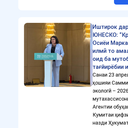
Иштирок дар
ЮНЕСКО: “К
Осиёи Марказ
илмӣ то ама
оид ба муто
тағйирёбии 
Санаи 23 апре
ҳошияи Самми
экологӣ – 202
мутахассисон
Агентии обуҳ
Кумитаи ҳифзи
назди Ҳукума