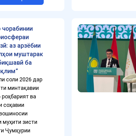
 чорабинии
риосфераи
ӣ: аз арзёбии
лҳои муштарак
биқшавӣ ба
иқлим”
ли соли 2026 дар
ти минтақавии
6 роҳбарият ва
и соҳавии
авошиносии
 муҳити зисти
ти Ҷумҳурии