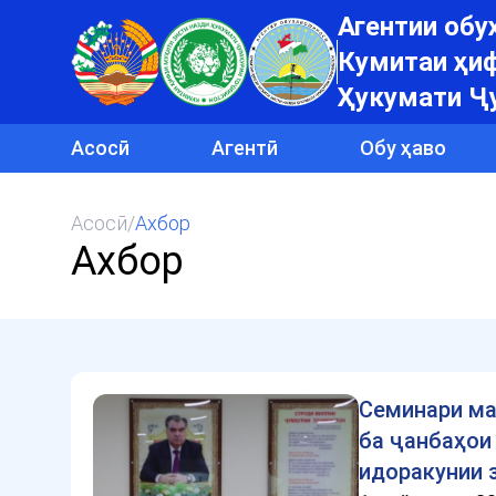
Агентии об
Кумитаи ҳиф
Ҳукумати Ҷ
Асосӣ
Агентӣ
Обу ҳаво
Асосӣ
/
Ахбор
Ахбор
Семинари ма
ба ҷанбаҳои
идоракунии 