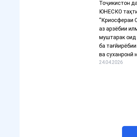
Тоҷикистон д
ЮНЕСКО таҳти
“Криосфераи 
аз арзёбии ил
муштарак оид
ба тағйирёбии
ва суханронӣ 
24.04.2026