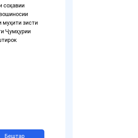
и соҳавии
авошиносии
 муҳити зисти
ти Ҷумҳурии
штирок
Бештар