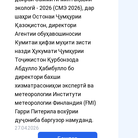
экологӣ - 2026 (СМЭ 2026), дар
шаҳри Остонаи Ҷумҳурии
Қазоқистон, директори
Агентии обуҳавошиносии
Кумитаи ҳифзи муҳити зисти
назди Ҳукумати Ҷумҳурии
Тоҷикистон Қурбонзода
Абдулло Ҳабибулло бо
директори бахши
хизматрасониҳои экспертӣ ва
метеорологии Институти
метеорологии Финландия (FMI)
Гарри Питерила вохӯрии
дуҷониба баргузор намуданд.
27.04.2026